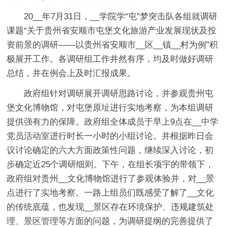
20__年7月31日，__学院学“屯”梦突击队各组就调研
课题“关于贵州省安顺市屯堡文化旅游产业发展现状及投
资前景的调研——以贵州省安顺市__区__镇__村为例”积
极展开工作。各调研组工作井然有序，均及时做好调研
总结，并在例会上及时汇报成果。
政府组针对调研展开调研思路讨论，并参观贵州屯
堡文化博物馆，对屯堡原址进行实地考察，为本组调研
提供强有力的保障。政府组全体成员于早上9点在__中学
党员活动室进行时长一小时的小组讨论。并根据昨日会
议讨论确定的六大方面政策性问题，继续深入讨论，初
步确定近25个调研细则。下午，在组长项宇的带领下，
政府组对贵州__文化博物馆进行了参观体验并，对__景
点进行了实地考察。一路上组员们既感受了解了__文化
的传统底蕴，也发现__景区存在环境保护、违规建筑处
理、景区管理等方面的问题，为调研提纲的完善提供了