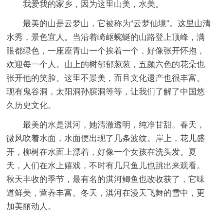
我爱我的家乡，因为这里山美，水美。
最美的山是云梦山，它被称为“云梦仙境”。这里山清
水秀，景色宜人。当沿着崎岖蜿蜒的山路登上顶峰，满
眼都绿色，一座座青山一个挨着一个，好像张开怀抱，
欢迎每一个人。山上的树郁郁葱葱，五颜六色的花朵也
张开他的笑脸。这里不景美，而且文化遗产也很丰富。
现有鬼谷洞，太阳洞孙膑洞等等，让我们了解了中国悠
久历史文化。
最美的水是淇河，她清澈透明，纯净甘甜。春天，
微风吹着水面，水面便出现了几条波纹。岸上，花儿盛
开，柳树在水面上漂着，好像一个女孩在洗头发。夏
天，人们在水上嬉戏，不时有几只鱼儿也跳出来观看。
秋天丰收的季节，最有名的淇河鲫鱼也改收获了，它味
道鲜美，营养丰富。冬天，淇河在漫天飞舞的雪中，更
加美丽动人。