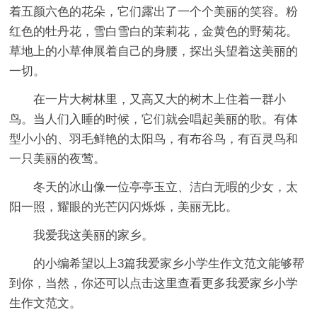
着五颜六色的花朵，它们露出了一个个美丽的笑容。粉
红色的牡丹花，雪白雪白的茉莉花，金黄色的野菊花。
草地上的小草伸展着自己的身腰，探出头望着这美丽的
一切。
在一片大树林里，又高又大的树木上住着一群小
鸟。当人们入睡的时候，它们就会唱起美丽的歌。有体
型小小的、羽毛鲜艳的太阳鸟，有布谷鸟，有百灵鸟和
一只美丽的夜莺。
冬天的冰山像一位亭亭玉立、洁白无暇的少女，太
阳一照，耀眼的光芒闪闪烁烁，美丽无比。
我爱我这美丽的家乡。
的小编希望以上3篇
我爱家乡小学生作文
范文能够帮
到你，当然，你还可以点击这里查看更多我爱家乡小学
生作文范文。