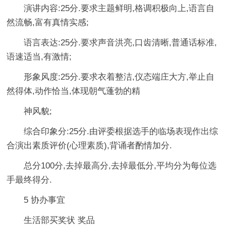
演讲内容:25分.要求主题鲜明,格调积极向上,语言自
然流畅,富有真情实感;
语言表达:25分.要求声音洪亮,口齿清晰,普通话标准,
语速适当,有激情;
形象风度:25分.要求衣着整洁,仪态端庄大方,举止自
然得体,动作恰当,体现朝气蓬勃的精
神风貌;
综合印象分:25分.由评委根据选手的临场表现作出综
合演出素质评价(心理素质),背诵者酌情加分.
总分100分,去掉最高分,去掉最低分,平均分为每位选
手最终得分.
5 协办事宜
生活部买奖状 奖品