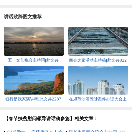
讲话致辞图文推荐
五一文艺晚会主持词[此文共
商会之家活动主持稿[此文共812
6024字]
字]
银行是我家演讲稿[此文共2287
在规范涉酒驾驶案件办理大会上
字]
的讲话提纲[此文共1841字]
【春节扶贫慰问领导讲话稿多篇】相关文章：