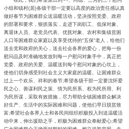
在此，我们希望派出到~~、同德、三秀的三个慰问
小组和镇村(居)各级干部一定要以高度的政治责任感认真
做好春节为困难群众送温暖活动，坚决按照党委、政府
的部署和要求，狠抓落实，走进下岗职工、低保对象、
离退休人员、老党员代表、优抚对象、农村和集镇贫困
人口等困难群众家庭以及享受优待的“五保”老人，给他们
送去党和政府的关心，送去社会各界的爱心，把每一份
慰问品及时准确地发放到每一户慰问对象手中，真正把
党委、政府的关爱、温暖送到每个慰问对象的心坎上，
使他们切身感受到社会主义大家庭的温暖。让困难群众
过上一个欢乐、祥和的春节;希望各级干部一定要沈怀爱
民之心、善谋利民之策、情为民所系、权为民所用、利
为民所谋，采取有效措施，尽力帮助全镇困难群众解决
好生产、生活中的实际困难和问题，使他们早日脱贫致
富;希望社会各界人士和各民间组织积极投入到送温暖活
动中来，伸出援助之手，积极为困难群众奉献爱心;希望