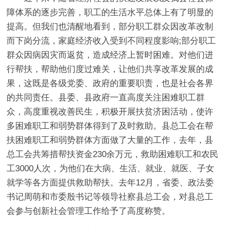
障体系的逐步完善，职工的生活水平总体上有了明显的
提高。但我们也清醒地看到，部分职工群众因改革改制
而下岗分流，家庭经济收入受到不同程度影响;部分职工
群众因病因灾而返贫，造成经济上暂时困难。对他们进
行帮扶，帮助他们度过难关，让他们共享改革发展的成
果，这既是各级党委、政府的重要职责，也是社会各界
的共同责任。县委、县政府一直高度关注困难职工群
众，高度重视改善民生，积极开展扶贫济困活动，使许
多困难职工和弱势群体得到了及时救助。县总工会在帮
扶困难职工和弱势群体方面做了大量的工作，去年，县
总工会共筹措帮扶资金230余万元，救助困难职工和农民
工3000人次，为他们在大病、生活、就业、就医、子女
就学等各方面提供救助帮扶。去年12月，省委、政法委
书记周萌和市委殷书记等领导社察县总工会，对县总工
会参与创新社会管理工作给予了高度称赞。