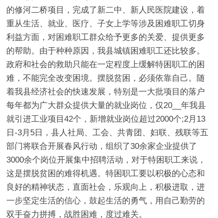
的修河二桥项目，完成了新二中、新人民医院建设，着
重从生活、就业、医疗、子女上学等涉及困难职工切身
利益方面，对困难职工群众给予更多的关爱、提供更多
的帮助。由于种种原因，我县城镇困难职工还比较多。
政府和社会的救助只能在一定程度上缓解特困职工的困
难，不能完全改变困境。摆脱贫困，必须依靠自己。随
着我县经济社会的快速发展，特别是一大批项目的落户
每年都为广大群众提供大量的就业岗位，仅20__年我县
就引进工业项目42个，新增就业岗位超过2000个;2月13
日-3月5日，县人社局、工会、共青团、妇联、残联等五
部门将联合开展春风行动，组织了30余家企业提供了
3000余个岗位开展集中招聘活动，对于特困职工来说，
这是摆脱贫困的难得机遇。特困职工要以积极的心态和
良好的精神状态，直面社会，乐观向上，积极进取，进
一步坚定生活的信心，鼓起生活的勇气，用自己勤劳的
双手奋力拼搏，战胜困难，度过难关。