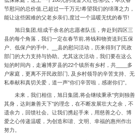
低保家庭，送上一个100元的现金大红包!那么，本次春
节慰问的总价值,已超过一千万元!希望我们的绵薄之力，
能让这些困难的父老乡亲们,度过一个温暖无忧的春节!
旭日集团,组成千余名的志愿者队伍，奔赴到四区三
县的每个角落，我们一定在春节前,将钱和物资送到五保
户、低保户的手中。__县的慰问活动，历来得到了民政
部门的大力支持与协助。尤其这次活动，我们要在这么
短的时间内，走遍博罗县的22个镇所有乡村，共____多
户家庭，更离不开民政部门, 及乡村领导的辛苦支持、无
私奉献和真切关爱，道一声"你们辛苦啦，感谢你们"。
未来，我们相信，旭日集团,将会继续秉承"穷则独善
其身，达则兼善天下"的理念，在不断发展壮大之余，不
遗余力，回馈社会。让我们携起手来，用慈善之心、博
爱之心传递温暖，为创造和谐、文明、幸福的惠州作出
努力。