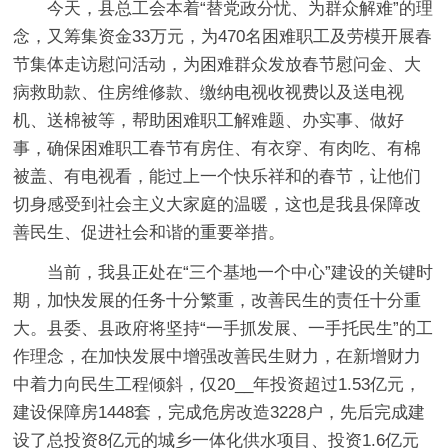
今天，县总工会本着“替党政分忧、为群众解难”的理
念，又筹集资金33万元，为470名困难职工及劳模开展春
节集体走访慰问活动，为困难群众发放春节慰问金、大
病救助款、住房维修款、缴纳电视收视费以及送电视
机、送棉被等，帮助困难职工解难题、办实事、做好
事，确保困难职工春节有房住、有衣穿、有肉吃、有棉
被盖、有电视看，能过上一个快乐祥和的春节，让他们
切身感受到社会主义大家庭的温暖，这也是我县保障改
善民生、促进社会和谐的重要举措。
当前，我县正处在“三个基地一个中心”建设的关键时
期，加快发展的任务十分繁重，改善民生的责任十分重
大。县委、县政府将坚持“一手抓发展、一手托民生”的工
作理念，在加快发展中增强改善民生财力，在新增财力
中着力向民生工程倾斜，仅20__年投资超过1.53亿元，
建设保障房1448套，完成危房改造3228户，先后完成建
设了总投资8亿元的城乡一体化供水项目、投资1.6亿元