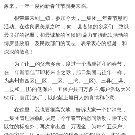
象来，一年一度的新春佳节就要来临。
很荣幸来到__镇，参加今天，__集团__年春节慰问
活动。在这良辰美景之时 ，向__县各镇的乡亲们，致以
最良好的祝愿，和最诚挚的问候!向鼎力支持此次活动的
博罗县政府，及民政部门的同志，表示衷心的感谢，和
深深的敬意 !
为了让__的父老乡亲，度过一个温馨祥和的春节，
在__年新春佳节即将来临之际，旭日集团与往年一样，
为惠州市四区(__区、__区、__湾、__区)、三县(__县、
__县和__县)的低保户、五保户共四万多户,每户派送大米
50斤、食用油5斤，以此献上旭日人的真情和心意。
在这里，我也要很高兴地，告诉大家一个好消息，
__集团管理层临时决定，今年春节的慰问活动，除了按
以往的标准外，再次拿出逾__万现金，为每个五保户、