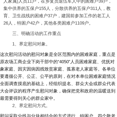
人家属)人员11户，在乡复员退伍军人中的困难户39户，
集中供养的五保户155人，分散供养的五保户311人，教
育、卫生战线的困难户37户，建国前参加工作的老工人
26人，特困户42户，其他各类困难户1109户。
三、明确活动的工作重点
1、界定慰问对象。
这次慰问活动的慰问对象是全区范围内的困难家庭，重点是
原农场工商企业下岗干部中的“4050”人员困难家庭、优抚对
象家庭、因灾因病因残致贫家庭、孤寡老人家庭等。各单位
要遵循公开、公正、公平的原则，在对本单位困难家庭情况
全面调查摸底的基础上，经组织提名、群众大会或群众代表
大会评议的程序产生慰问对象，确保把党和政府的温暖送到
最需要得到关心的群众家中。
2、界定慰问方式。
慰问采取分线与分块相结合的方式进行。特困户、四个敬老