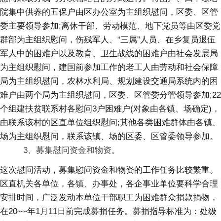
院集中供养的五保户由区办公室为主组织慰问，区委、区管
委主要领导参加;离休干部、劳动模范、地下党员等由区委党
群部为主组织慰问，伤残军人、“三属”人员、在乡复员退伍
军人中的困难户以及教育、卫生战线的困难户由社会发展局
为主组织慰问，建国前参加工作的老工人由劳动和社会保障
局为主组织慰问，农林水利局、规划建设交通局系统内的困
难户由两个局为主组织慰问，区委、区管委分管领导参加;22
个组建扶贫联系村各慰问3户困难户(对象由各镇、场确定)，
由联系该村的区直单位组织慰问;其他各类困难群体由各镇、
场为主组织慰问，联系该镇、场的区委、区管委领导参加。
3、募集慰问资金和物资。
这次慰问活动，募集慰问资金和物资的工作任务比较繁重。
区直机关各单位，各镇、办事处，各企事业单位要科学合理
安排时间，广泛发动本单位干部职工为困难群众捐款捐物，
在20~~年1月11日前完成募捐任务。募捐指导标准为：处级