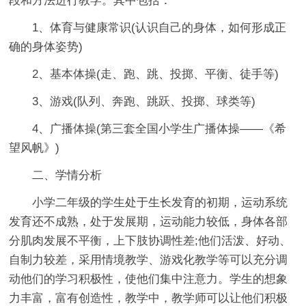
段和方法进行教学。其中包括：
1、体育与健康常识(认识自己的身体，如何形成正
确的身体姿势)
2、基本体操(走、跑、跳、投掷、平衡、徒手等)
3、游戏(队列、奔跑、跳跃、投掷、球类等)
4、广播体操(第三套全国小学生广播体操——《希
望风帆》)
二、学情分析
小学二年级的学生处于生长发育的初期，运动系统
发育还不成熟，处于发展期，运动能力较低，身体各部
分肌肉发展不平衡，上下肢协调性差;他们活泼、好动、
自制力较差，采用情境教学、游戏化教学等可以充分调
动他们的学习积极性，使他们集中注意力。学生的想象
力丰富，富有创造性，教学中，教学师可以让他们积极