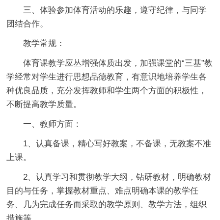
三、体验参加体育活动的乐趣，遵守纪律，与同学
团结合作。
教学常规：
体育课教学应丛增强体质出发，加强课堂的“三基”教
学经常对学生进行思想品德教育，有意识地培养学生各
种优良品质，充分发挥教师和学生两个方面的积极性，
不断提高教学质量。
一、教师方面：
1、认真备课，精心写好教案，不备课，无教案不准
上课。
2、认真学习和贯彻教学大纲，钻研教材，明确教材
目的与任务，掌握教材重点、难点明确本课的教学任
务、几为完成任务而采取的教学原则、教学方法，组织
措施等。