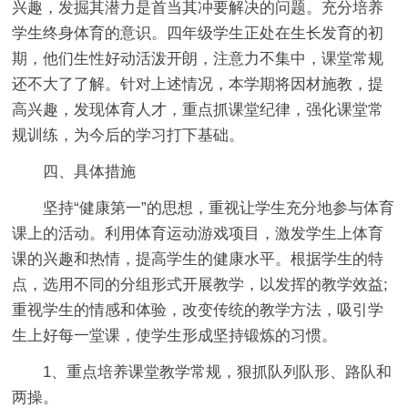
兴趣，发掘其潜力是首当其冲要解决的问题。充分培养
学生终身体育的意识。四年级学生正处在生长发育的初
期，他们生性好动活泼开朗，注意力不集中，课堂常规
还不大了了解。针对上述情况，本学期将因材施教，提
高兴趣，发现体育人才，重点抓课堂纪律，强化课堂常
规训练，为今后的学习打下基础。
四、具体措施
坚持“健康第一”的思想，重视让学生充分地参与体育
课上的活动。利用体育运动游戏项目，激发学生上体育
课的兴趣和热情，提高学生的健康水平。根据学生的特
点，选用不同的分组形式开展教学，以发挥的教学效益;
重视学生的情感和体验，改变传统的教学方法，吸引学
生上好每一堂课，使学生形成坚持锻炼的习惯。
1、重点培养课堂教学常规，狠抓队列队形、路队和
两操。