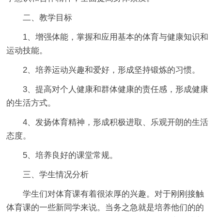
二、教学目标
1、增强体能，掌握和应用基本的体育与健康知识和
运动技能。
2、培养运动兴趣和爱好，形成坚持锻炼的习惯。
3、提高对个人健康和群体健康的责任感，形成健康
的生活方式。
4、发扬体育精神，形成积极进取、乐观开朗的生活
态度。
5、培养良好的课堂常规。
三、学生情况分析
学生们对体育课有着很浓厚的兴趣。对于刚刚接触
体育课的一些新同学来说。当务之急就是培养他们的的