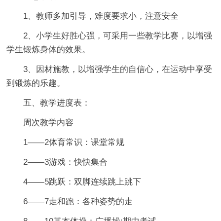
1、教师多加引导，难度要求小，注意安全
2、小学生好胜心强，可采用一些教学比赛，以增强
学生锻炼身体的效果。
3、因材施教，以增强学生的自信心，在运动中享受
到锻炼的乐趣。
五、教学进度表：
周次教学内容
1——2体育常识：课堂常规
2——3游戏：快快集合
4——5跳跃：双脚连续跳上跳下
6——7走和跑：各种姿势的走