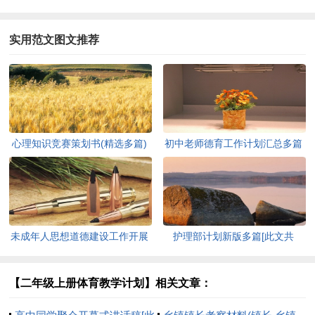
实用范文图文推荐
心理知识竞赛策划书(精选多篇)
初中老师德育工作计划汇总多篇
[此文共5937字]
[此文共11627字]
未成年人思想道德建设工作开展
护理部计划新版多篇[此文共
情况自查报告[此文共12435字]
7711字]
【二年级上册体育教学计划】相关文章：