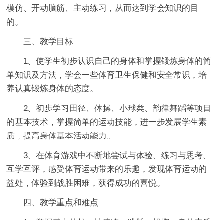
模仿、开动脑筋、主动练习，从而达到学会知识的目
的。
三、教学目标
1、使学生初步认识自己的身体和掌握锻炼身体的简
单知识及方法，学会一些体育卫生保健和安全常识，培
养认真锻炼身体的态度。
2、初步学习田径、体操、小球类、韵律舞蹈等项目
的基本技术，掌握简单的运动技能，进一步发展学生素
质，提高身体基本活动能力。
3、在体育游戏中不断地尝试与体验、练习与思考、
互学互评，感受体育运动带来的乐趣，发现体育运动的
益处，体验到战胜困难，获得成功的喜悦。
四、教学重点和难点