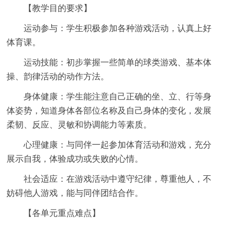
【教学目的要求】
运动参与：学生积极参加各种游戏活动，认真上好
体育课。
运动技能：初步掌握一些简单的球类游戏、基本体
操、韵律活动的动作方法。
身体健康：学生能注意自己正确的坐、立、行等身
体姿势，知道身体各部位名称及自己身体的变化，发展
柔韧、反应、灵敏和协调能力等素质。
心理健康：与同伴一起参加体育活动和游戏，充分
展示自我，体验成功或失败的心情。
社会适应：在游戏活动中遵守纪律，尊重他人，不
妨碍他人游戏，能与同伴团结合作。
【各单元重点难点】