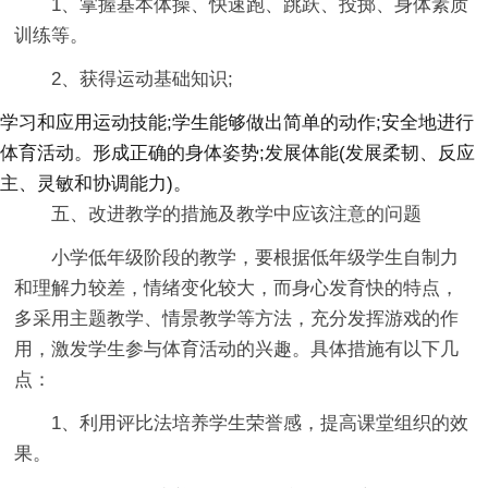
1、掌握基本体操、快速跑、跳跃、投掷、身体素质
训练等。
2、获得运动基础知识;
学习和应用运动技能;学生能够做出简单的动作;安全地进行
体育活动。形成正确的身体姿势;发展体能(发展柔韧、反应
主、灵敏和协调能力)。
五、改进教学的措施及教学中应该注意的问题
小学低年级阶段的教学，要根据低年级学生自制力
和理解力较差，情绪变化较大，而身心发育快的特点，
多采用主题教学、情景教学等方法，充分发挥游戏的作
用，激发学生参与体育活动的兴趣。具体措施有以下几
点：
1、利用评比法培养学生荣誉感，提高课堂组织的效
果。