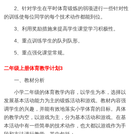
2、针对学生在平时体育锻炼的弱项进行一些针对性
的训练使每位同学的每个技术动作都能到位。
3、利用奖励措施来提高学生课堂学习积极性。
4、重点训练学生的队列队形。
5、重点强化课堂常规。
二年级上册体育教学计划3
一、教材分析
小学二年级的体育教学内容，以学生为本，选择以
发展基本活动能力为主的锻炼活动和游戏。教材内容强
调学生的兴趣，并能有效地落实小学体育的目标。具体
的教学内空，以游戏为主，分为基本活动和游戏。在基
本活动中有一些简单的技术动作，也大都以游戏作为手