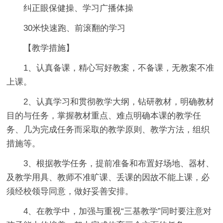
纠正眼保健操、学习广播体操
30米快速跑、前滚翻的学习
【教学措施】
1、认真备课，精心写好教案，不备课，无教案不准
上课。
2、认真学习和贯彻教学大纲，钻研教材，明确教材
目的与任务，掌握教材重点、难点明确本课的教学任
务、几为完成任务而采取的教学原则、教学方法，组织
措施等。
3、根据教学任务，提前准备和布置好场地、器材、
及教学用具、教师不准旷课、丢课的因故不能上课，必
须经校领导同意，做好妥善安排。
4、在教学中，加强与重视“三基教学”同时要注意对