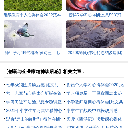
继续教育个人心得体会2022范本
榜样5 学习心得[此文共593字]
[此文共5440字]
师生学习“时代楷模”黄诗燕、毛
2020幼师读书心得总结多篇[此
相林先进事迹心得体会[此文共
文共5403字]
1570字]
【创新与企业家精神读后感】相关文章：
七年级狼图腾读后感[此文共
党员个人学习心得体会2020[此
3533字]
六一儿童节心得体会新版多篇
文共5616字]
学习项惠星、王厚鑫同志事迹
[此文共2582字]
学习习近平法治思想专题讲座
心得体会[此文共696字]
小学教师培训心得体会[此文共
的心得体会[此文共673字]
2021年小学生学习雷锋精神心
6998字]
小学生在战疫中成长观后感
得体会文章[此文共2770字]
观看“远山的红叶”心得体会[此
500字多篇[此文共2994字]
阅读《西游记》读后感心得体
文共6061字]
大学生java学习心得(精选多篇)
会[此文共3565字]
2020观看《雄关》观后感心得