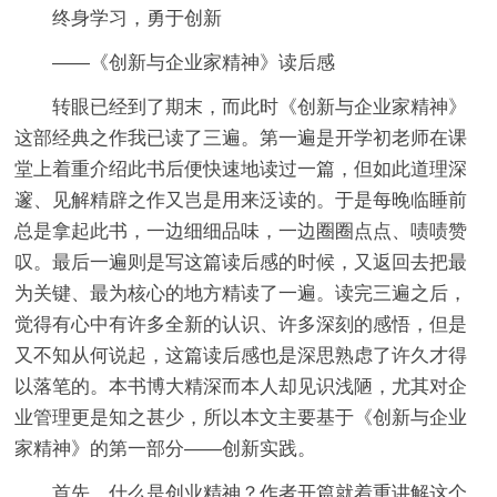
终身学习，勇于创新
——《创新与企业家精神》读后感
转眼已经到了期末，而此时《创新与企业家精神》
这部经典之作我已读了三遍。第一遍是开学初老师在课
堂上着重介绍此书后便快速地读过一篇，但如此道理深
邃、见解精辟之作又岂是用来泛读的。于是每晚临睡前
总是拿起此书，一边细细品味，一边圈圈点点、啧啧赞
叹。最后一遍则是写这篇读后感的时候，又返回去把最
为关键、最为核心的地方精读了一遍。读完三遍之后，
觉得有心中有许多全新的认识、许多深刻的感悟，但是
又不知从何说起，这篇读后感也是深思熟虑了许久才得
以落笔的。本书博大精深而本人却见识浅陋，尤其对企
业管理更是知之甚少，所以本文主要基于《创新与企业
家精神》的第一部分——创新实践。
首先，什么是创业精神？作者开篇就着重讲解这个