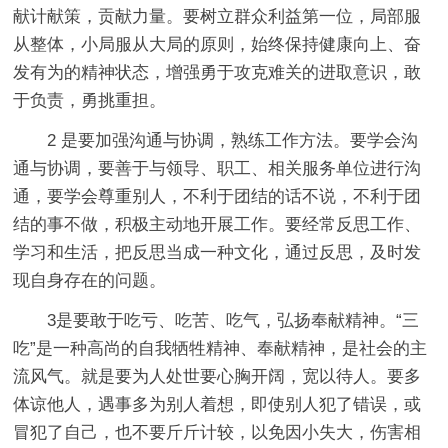
献计献策，贡献力量。要树立群众利益第一位，局部服
从整体，小局服从大局的原则，始终保持健康向上、奋
发有为的精神状态，增强勇于攻克难关的进取意识，敢
于负责，勇挑重担。
2 是要加强沟通与协调，熟练工作方法。要学会沟
通与协调，要善于与领导、职工、相关服务单位进行沟
通，要学会尊重别人，不利于团结的话不说，不利于团
结的事不做，积极主动地开展工作。要经常反思工作、
学习和生活，把反思当成一种文化，通过反思，及时发
现自身存在的问题。
3是要敢于吃亏、吃苦、吃气，弘扬奉献精神。“三
吃”是一种高尚的自我牺牲精神、奉献精神，是社会的主
流风气。就是要为人处世要心胸开阔，宽以待人。要多
体谅他人，遇事多为别人着想，即使别人犯了错误，或
冒犯了自己，也不要斤斤计较，以免因小失大，伤害相