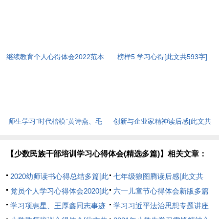
继续教育个人心得体会2022范本
榜样5 学习心得[此文共593字]
[此文共5440字]
师生学习“时代楷模”黄诗燕、毛
创新与企业家精神读后感[此文共
相林先进事迹心得体会[此文共
3464字]
1570字]
【少数民族干部培训学习心得体会(精选多篇)】相关文章：
2020幼师读书心得总结多篇[此
七年级狼图腾读后感[此文共
文共5403字]
党员个人学习心得体会2020[此
3533字]
六一儿童节心得体会新版多篇
文共5616字]
学习项惠星、王厚鑫同志事迹
[此文共2582字]
学习习近平法治思想专题讲座