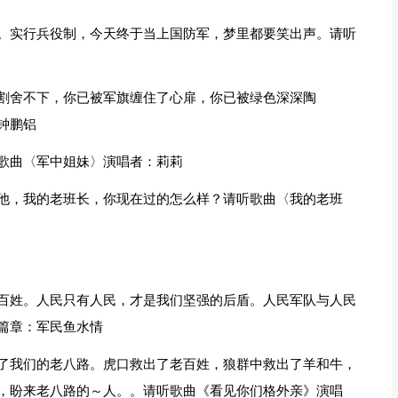
。实行兵役制，今天终于当上国防军，梦里都要笑出声。请听
割舍不下，你已被军旗缠住了心扉，你已被绿色深深陶
钟鹏铝
歌曲〈军中姐妹〉演唱者：莉莉
他，我的老班长，你现在过的怎么样？请听歌曲〈我的老班
百姓。人民只有人民，才是我们坚强的后盾。人民军队与人民
篇章：军民鱼水情
了我们的老八路。虎口救出了老百姓，狼群中救出了羊和牛，
，盼来老八路的～人。。请听歌曲《看见你们格外亲》演唱