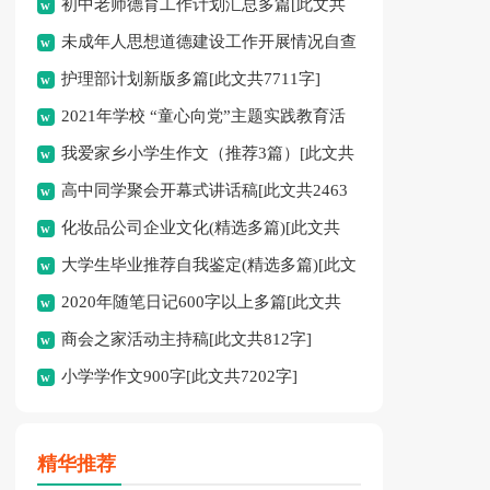
初中老师德育工作计划汇总多篇[此文共
未成年人思想道德建设工作开展情况自查
11627字]
护理部计划新版多篇[此文共7711字]
报告[此文共12435字]
2021年学校 “童心向党”主题实践教育活
我爱家乡小学生作文（推荐3篇）[此文共
动方案[此文共1080字]
高中同学聚会开幕式讲话稿[此文共2463
1167字]
化妆品公司企业文化(精选多篇)[此文共
字]
大学生毕业推荐自我鉴定(精选多篇)[此文
6398字]
2020年随笔日记600字以上多篇[此文共
共5048字]
商会之家活动主持稿[此文共812字]
2977字]
小学学作文900字[此文共7202字]
精华推荐