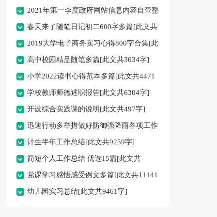
2021年第一季度政府网站信息内容自查整
春天来了随笔日记初二600字多篇[此文共
改情况汇报[此文共1203字]
2019大学电子商务实习心得800字合集[此
2864字]
高中校园精品随笔多篇[此文共3034字]
文共13500字]
小学2022读书心得范本多篇[此文共4471
学校教师师德述职报告[此文共6304字]
字]
开设综合实践课的说明[此文共497字]
迅速行动多举措做好防御强降雨各项工作
计生半年工作总结[此文共9259字]
[此文共647字]
简短个人工作总结 优选15篇[此文共
党课学习感悟感受例文多篇[此文共11141
11418字]
幼儿园实习总结[此文共9461字]
字]