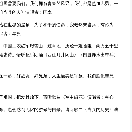
祖国需要我们。我们拥有青春的风采，我们都是热血儿男。一
咱当兵的人》演唱者：阿李
站在世界的屋顶，为了和平的使命，我毅然来当兵，有你为
唱者：军翼
。中国工农红军爬雪山、过草地，历经千难险阻，两万五千里
雄史诗。请听配乐朗诵《西江月井冈山》〈四渡赤水出奇兵〉
在一起，好战友，好兄弟，人生最美是军旅。我们胜似亲兄
了祖国，把爱且放下。请听歌曲〈军中绿花〉演唱者：军心
悔。也会感到无比的骄傲与自豪。请听歌曲〈当兵的历史〉演