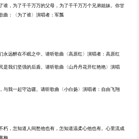
了谁，为了千千万万的父母，为了千千万万个兄弟姐妹。你甘
歌曲：〈为了谁〉演唱者：军瓢
们永远醉在不眠之中。请听歌曲〈高原红〉演唱者：高原红
民是我们坚强的后盾。请听歌曲〈山丹丹花开红艳艳〉演唱
，与我一起守边疆。请听歌曲〈小白扬〉演唱者：自由飞翔
不朽，怎知道人间愁他也有，怎知道温柔心他也有。心里流成
寒梅