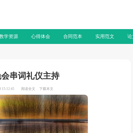
教学资源
心得体会
合同范本
实用范文
论
晚会串词礼仪主持
15:12:45
阅读全文
下载本文