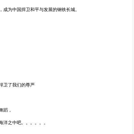
，成为中国捍卫和平与发展的钢铁长城。
捍卫了我们的尊严
舞蹈，
海洋之中吧。。。。。。