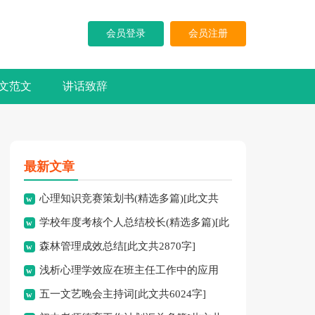
会员登录
会员注册
文范文
讲话致辞
最新文章
心理知识竞赛策划书(精选多篇)[此文共
学校年度考核个人总结校长(精选多篇)[此
5937字]
森林管理成效总结[此文共2870字]
文共7741字]
浅析心理学效应在班主任工作中的应用
五一文艺晚会主持词[此文共6024字]
[此文共3828字]