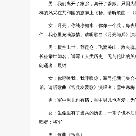
男；我们离开了家乡，离开了爹娘。只因为
样的风采在共和国的旗帜上飞扬。请听歌曲：《
女：月亮，你纯净如水，你像一个兵，每夜
伴，我心里充满激情。请听歌曲《月亮与兵》演
男：横空出世，莽昆仑，飞渡关山，敌丧魂
长征举世闻名，谱写了人类历史上无与伦比的英
朗诵者：晨钟
女：你呼唤我，我呼唤你，军号把我们集合
弟。请听歌曲《官兵友爱歌》演唱者：雪中寒梅
男：军中男儿也有情，军中男儿也有爱，为
女：生命里有了当兵的历史，一辈子也不后
唱者：将军
男：歌曲《报喜》