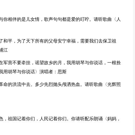
与你相伴的是儿女情，歌声句句都是爱的叮咛。请听歌曲〈人
了和平，为了天下所有的父母安宁幸福，需要我们去保卫祖
埔江
在军营不要牵挂，谣望故乡的月，我用胡琴与你说话，一根拴
我用胡琴与你说话〉演唱者：思斯
革命的洪流中去。多少先烈抛头颅洒热血。请听歌曲〈光辉照
色，祖国记着你们，人民记着你们。你请听配乐朗诵〈妈妈，