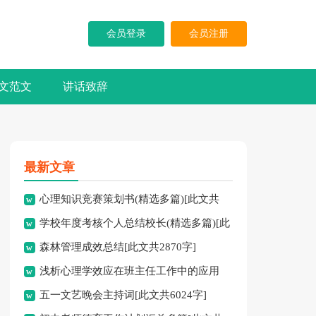
会员登录
会员注册
文范文
讲话致辞
最新文章
心理知识竞赛策划书(精选多篇)[此文共
学校年度考核个人总结校长(精选多篇)[此
5937字]
森林管理成效总结[此文共2870字]
文共7741字]
浅析心理学效应在班主任工作中的应用
五一文艺晚会主持词[此文共6024字]
[此文共3828字]