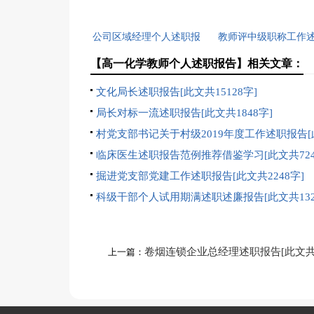
公司区域经理个人述职报
教师评中级职称工作
告[此文共763字]
报告[此文共7491字
【高一化学教师个人述职报告】相关文章：
文化局长述职报告[此文共15128字]
局长对标一流述职报告[此文共1848字]
村党支部书记关于村级2019年度工作述职报告[
2199字]
临床医生述职报告范例推荐借鉴学习[此文共724
掘进党支部党建工作述职报告[此文共2248字]
科级干部个人试用期满述职述廉报告[此文共132
卷烟连锁企业总经理述职报告[此文
上一篇：
1825字]