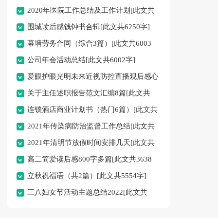
2020年医院工作总结及工作计划[此文共
围城读后感钱钟书合辑[此文共6250字]
2047字]
幕墙劳务合同（综合3篇）[此文共6003
公司年会活动总结[此文共6002字]
字]
爱眼护眼光明未来近视防控直播观后感心
关于主任述职报告范文汇编8篇[此文共
得多篇[此文共3364字]
连锁酒店商业计划书（热门6篇）[此文共
9950字]
2021年传染病防治监督工作总结[此文共
29989字]
2021年清明节放假时间安排几天[此文共
707字]
高二简爱读后感800字多篇[此文共3638
1714字]
立秋祝福语（共2篇）[此文共5554字]
字]
三八妇女节活动主题总结2022[此文共
5130字]