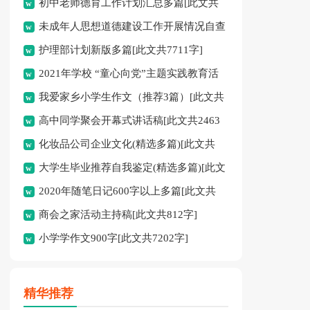
初中老师德育工作计划汇总多篇[此文共
未成年人思想道德建设工作开展情况自查
11627字]
护理部计划新版多篇[此文共7711字]
报告[此文共12435字]
2021年学校 “童心向党”主题实践教育活
我爱家乡小学生作文（推荐3篇）[此文共
动方案[此文共1080字]
高中同学聚会开幕式讲话稿[此文共2463
1167字]
化妆品公司企业文化(精选多篇)[此文共
字]
大学生毕业推荐自我鉴定(精选多篇)[此文
6398字]
2020年随笔日记600字以上多篇[此文共
共5048字]
商会之家活动主持稿[此文共812字]
2977字]
小学学作文900字[此文共7202字]
精华推荐