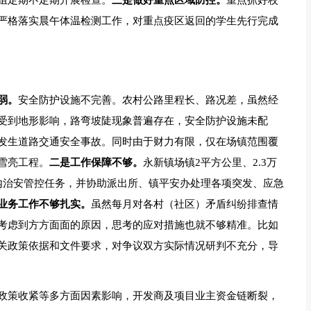
组定期不定期开展检查。
三是做好重点区域防控。
重点抓好校
严格落实晨午体温检测工作，对重点疫区返回的学生先行完成
弱。
安全防护设施不完善。农村公路里程长、路况差，虽然经
受到地形影响，路弯坡陡现象普遍存在，安全防护设施未配
发生道路交通安全事故。同时由于财力有限，仅在场镇范围覆
雪亮工程。
二是工作保障不够。
永新镇场镇2平方公里、2.3万
内治安管控任务，并协助派出所、镇平安办处理各项突发、应急
业务工作不够扎实。
虽然每月对各村（社区）矛盾纠纷排查情
考虑到方方面面的原因，思考的应对措施也就不够精准。比如
关政策依据和文件要求，对争议双方实际情况研判不充分，导
政策收紧等多方面因素影响，开发商及项目业主资金链断裂，