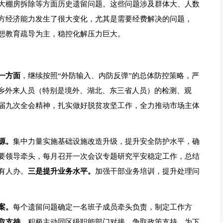
大棚房拆除等方面历史遗留问题。这些问题涉及群体大、人数
方经济能力发生了很大变化，尤其是需要经费解决的问题，
想教育疏导为主，稳控化解压力巨大。
一方面
，继续按照“外防输入、内防反弹”的总体防控策略，严
返乡外来人员（特别是境外、湖北、东三省人员）的检测、观
届九次全会精神，扎实做好脱贫攻坚工作，全力推动市场主体
源。
集中力量实施基础设施改造升级，提升安全防护水平，确
要领导牵头，每月召开一次会议专题研究平安稳定工作，总结
有人办。
三是提升业务水平。
加强干部业务培训，提升处理问
案。
每个遗留问题确定一名班子成员牵头负责，制定工作方
取支持。
积极主动同区级职能部门对接，争取政策支持，为下