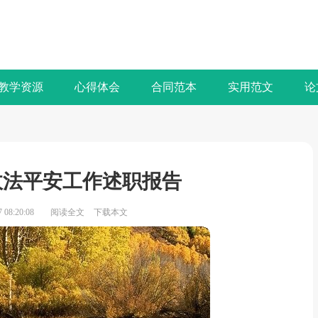
教学资源
心得体会
合同范本
实用范文
论
年政法平安工作述职报告
08:20:08
阅读全文
下载本文