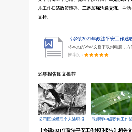
步工作扫清政策障碍。
三是加强沟通交流。
主动
支持。
将本文的Word文档下载到电脑，
推荐度：
述职报告图文推荐
公司区域经理个人述职报
教师评中级职称工作
告[此文共763字]
报告[此文共7491字
【乡镇2021年政法平安工作述职报告】相关