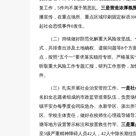
复工作，5件均不属于黑恶乱。
三是营造浓厚氛
播宣传，在重点场所、重点区域印刷固定标语300
起社会恐慌事件0发生。
（二）持续做好防范化解重大风险攻坚战。
式，共排查出涉及土地确权、遗留问题等8个方面
点，按照“五个一”要求落实稳控专班。严格落实
听取重大风险工作专题汇报，研判工作形势，加
件。
（三）扎实开展社会治安管控工作。
一是社
名妇女志愿者组成的市政监管巡查队伍，负责场
镇平安办每季度会同应急办、永新学区、派出所
区、学校主体责任，做好在校师生心理疏导辅导
塘等地方设置警示标注和放置救生竹竿。
三是重
至5级严重精神障碍人员42人，42人中除长期住