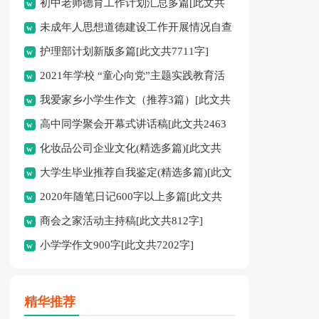
初中老师德育工作计划汇总多篇[此文共
未成年人思想道德建设工作开展情况自查
11627字]
护理部计划新版多篇[此文共7711字]
报告[此文共12435字]
2021年学校 “童心向党”主题实践教育活
我爱家乡小学生作文（推荐3篇）[此文共
动方案[此文共1080字]
高中同学聚会开幕式讲话稿[此文共2463
1167字]
化妆品公司企业文化(精选多篇)[此文共
字]
大学生毕业推荐自我鉴定(精选多篇)[此文
6398字]
2020年随笔日记600字以上多篇[此文共
共5048字]
商会之家活动主持稿[此文共812字]
2977字]
小学学作文900字[此文共7202字]
精华推荐