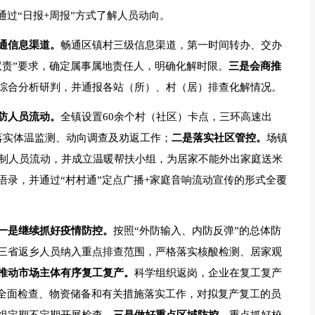
通过“日报+周报”方式了解人员动向。
通信息渠道。
畅通区镇村三级信息渠道，第一时间转办、交办
双责”要求，确定属事属地责任人，明确化解时限。
三是会商推
综合分析研判，并通报各站（所）、村（居）排查化解情况。
防人员流动。
全镇设置60余个村（社区）卡点，三环高速出
落实体温监测、动向调查及劝返工作；
二是落实社区管控。
场镇
限制人员流动，并成立温暖帮扶小组，为居家不能外出家庭送米
语录，并通过“村村通”定点广播+家庭音响流动宣传的形式全覆
一是继续抓好疫情防控。
按照“外防输入、内防反弹”的总体防
三省返乡人员纳入重点排查范围，严格落实核酸检测、居家观
推动市场主体有序复工复产。
科学组织返岗，企业在复工复产
的全面检查、物资储备和有关措施落实工作，对拟复产复工的员