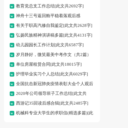
教育党总支工作总结[此文共2692字]
神舟十三号返回舱平稳着落观后感
有关于职高汽修自我鉴定[此文共2628字]
2022[此文共3664字]
弘扬民族精神演讲稿多篇[此文共4131字]
幼儿园园长工作计划[此文共6587字]
岁月静好，微笑最美中考作文（共2篇）
单位房屋租赁合同[此文共18015字]
[此文共747字]
护理毕业实习个人总结[此文共6029字]
全国抗击新冠肺炎疫情表彰大会个人观后
2020年公司领导班子工作总结[此文共
感多篇2020[此文共4506字]
西游记35回读后感合辑[此文共2485字]
1408字]
机械科专业大学生的求职信(精选多篇)[此
文共2926字]