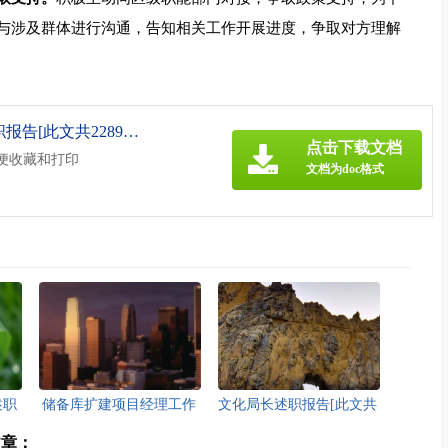
与涉及群体进行沟通，告知相关工作开展进度，争取对方理解
《乡镇2021年政法平安工作述职报告[此文共2289字].doc》
点击下载文档
方便收藏和打印
文档为doc格式
述职
储备库扩建项目经理工作
文化局长述职报告[此文共
]
述职报告[此文共1916字]
15128字]
文章：