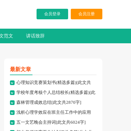
会员登录
会员注册
文范文
讲话致辞
最新文章
心理知识竞赛策划书(精选多篇)[此文共
学校年度考核个人总结校长(精选多篇)[此
5937字]
森林管理成效总结[此文共2870字]
文共7741字]
浅析心理学效应在班主任工作中的应用
五一文艺晚会主持词[此文共6024字]
[此文共3828字]