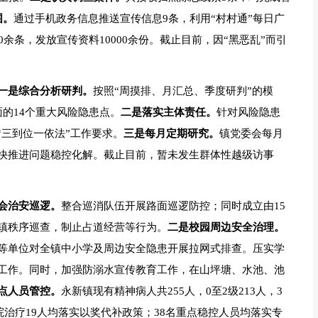
围。
通过手机政务信息推送宣传信息9条，利用“村村通”每日广
余条，发放宣传资料10000余份。截止目前，因“黑恶乱”而引
一是综合分析研判。
按照“周摸排、月汇总、季度研判”的模
的14个重大风险隐患点。
二是落实主体责任。
针对风险隐患
“三到位一依法”工作要求。
三是每月定期研究。
镇党委会每月
快推进问题稳控化解。截止目前，暂未发生群体性越级访事
会治安巡逻。
整合巡消队伍开展路面巡逻防控；同时成立由15
镇秩序巡查，制止占道经营等行为。
二是校园周边安全治理。
等单位对全镇中小学及周边安全隐患开展拉网式排查。压实学
工作。同时，加强防溺水宣传教育工作，在山坪塘、水池、池
点人员管控。
永新镇现有精神病人共255人，0至2级213人，3
院治疗19人均落实以奖代补政策；38名重点稳控人员均落实专