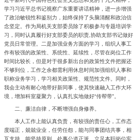
近平新时代中国特色社会主义思想和党的十九大精神，
学习习近平总书记视察广东重要讲话精神，进一步增强
了政治敏锐性和鉴别力，始终保持了头脑清醒和政治信
念坚定。作为局机关支部委员除了积极参与专题培训学
习，同时认真履行好支部委员的职责,协助支部书记做好
党员日常管理。
二是
加强业务方面的学习，组织人事工
作有较强的政策性、系统性、延续性，尽管在岗位工作
时间比较长，但是对于很多新出台的政策性文件把握还
不够到位，工作之余都需利用休息时间加强组织人事和
职称业务学习，学习相关政策性、规范性文件。同时，
我会主动有耐心地带好新同事，使其快速融入工作大环
境，增加科室凝聚力，认真扎实地做好“传帮带”。
二、廉洁自律，不断增强自身修养
。
本人工作上能认真负责，有较强的责任心，工作态
度端正，兢兢业业，任劳任怨，能与同事团结共事，相
互支持，能坚持原则，处事公道正派，立足本职岗位牢