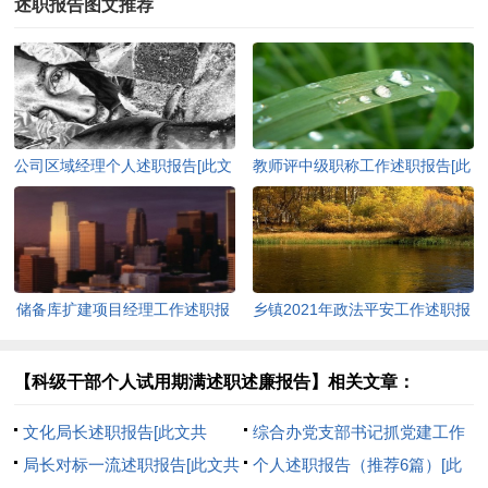
述职报告图文推荐
公司区域经理个人述职报告[此文
教师评中级职称工作述职报告[此
共763字]
文共7491字]
储备库扩建项目经理工作述职报
乡镇2021年政法平安工作述职报
告[此文共1916字]
告[此文共2289字]
【科级干部个人试用期满述职述廉报告】相关文章：
文化局长述职报告[此文共
综合办党支部书记抓党建工作
15128字]
局长对标一流述职报告[此文共
述职报告[此文共2039字]
个人述职报告（推荐6篇）[此