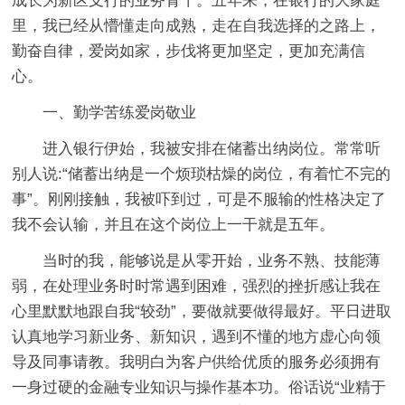
成长为新区支行的业务骨干。五年来，在银行的大家庭
里，我已经从懵懂走向成熟，走在自我选择的之路上，
勤奋自律，爱岗如家，步伐将更加坚定，更加充满信
心。
一、勤学苦练爱岗敬业
进入银行伊始，我被安排在储蓄出纳岗位。常常听
别人说:“储蓄出纳是一个烦琐枯燥的岗位，有着忙不完的
事”。刚刚接触，我被吓到过，可是不服输的性格决定了
我不会认输，并且在这个岗位上一干就是五年。
当时的我，能够说是从零开始，业务不熟、技能薄
弱，在处理业务时时常遇到困难，强烈的挫折感让我在
心里默默地跟自我“较劲”，要做就要做得最好。平日进取
认真地学习新业务、新知识，遇到不懂的地方虚心向领
导及同事请教。我明白为客户供给优质的服务必须拥有
一身过硬的金融专业知识与操作基本功。俗话说“业精于