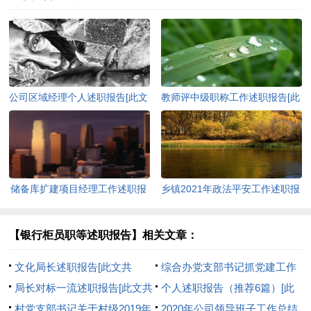
公司区域经理个人述职报告[此文
教师评中级职称工作述职报告[此
共763字]
文共7491字]
储备库扩建项目经理工作述职报
乡镇2021年政法平安工作述职报
告[此文共1916字]
告[此文共2289字]
【银行柜员职等述职报告】相关文章：
文化局长述职报告[此文共
综合办党支部书记抓党建工作
15128字]
局长对标一流述职报告[此文共
述职报告[此文共2039字]
个人述职报告（推荐6篇）[此
1848字]
村党支部书记关于村级2019年
文共8541字]
2020年公司领导班子工作总结