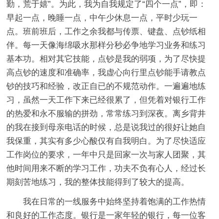
勤，荒于嬉”。为此，我为自我规定了“四个一点”，即：
早起一点，晚睡一点，中午少休息一点，平时少玩一
点。班前班后，工作之余我都与传票、键盘、点钞纸相
伴。每一天像海绵吸水那样分秒必争地学习业务和练习
基本功。相对其它技能，点钞是我的弱项，为了尽快提
高点钞的速度和准确率，我虚心向行里点钞能手请教点
钞的技巧和经验，改正自已的不规范动作。一遍遍地练
习，虽然一天工作下来已经很累了，但凭着对银行工作
的热爱和永不服输的拼劲，常常练习到深夜。离乡背井
的我在接到母亲电话的时候，总是说我过的很好让她自
我保重，其实有多少心酸仅有自我明白。为了尽快适应
工作岗位的要求，一年中只是回家一次与家人团聚，其
他时间用来不断的学习工作，功夫不负有心人，经过长
期刻苦地练习，我的整体技能得到了较大的提高。
我在日常的一线服务中始终坚持着饱满的工作热情
和良好的工作态度。银行是一家年轻的银行，每一位客