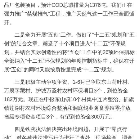
品厂包装项目，预计COD总减排量为1376吨。我们正在
强力推广“禁煤推气”工程，推广天然气这一工作已全面铺
开。
二是全力开展“五创”工作。做好了“十二五”规划和“五
创”的结合文章。筛选了十个项目进入“十二五”环保规
划，并结合实际创造性的将“五创”工作中的26项环保指标
全部纳入“十二五”环保规划的年度控制指标中，确保在开
展“五创”的同时又能按质按量完成“十二五”规划。
三是积极主动争项争资。1-6月已争取东山荷叶村、
万庾字藏村、护城万圣村农村环保项目3个，到位资金
182万元。现正在申报东山镇10个村集中连片整治、插旗
镇莲湖村农村环境综合整治和洞庭鸽业禽畜养殖零排放
省级专项资金项目3个，有望到位资金300万元。
四是铁腕执法解决突出环境问题。开展了“零点行
动”，对各种违法排污行为进行了查处。现场检查、调查