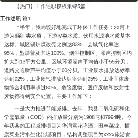
【热门】工作述职模板集锦5篇
工作述职 篇1
上半年，我局较好地完成了环保工作任务：xx河上
游为Ⅱ至Ⅲ类水质，下游Ⅳ类水质。饮用水源地水质基本
达标。城区锅炉煤改壳比例达83%，县城气化率达
95%，型煤普及率达100%。烟尘控制区、噪声控制区均
扩大到13平方公里。区域环境噪声平均值小于55分贝，
道路交通噪声平均值小于60分贝。工业废水排放达标率
达到92%，工业废气排放达标率达到95%，工业固体废
物综合利用率超过80%。危险废物、医疗废物和放射性
废物都得到安全处置。主要工作如下：
一是大力推进节能减排。去年，我县二氧化硫和化
学需氧量（COD）的排放量分别为1908吨和7994吨。今
年我县的工程减排项目为华润雪花啤酒、田丰菜业、插
旗菜业污水生化治理项目，结构调整项目为xxxx旅游食