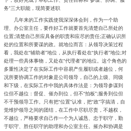
下，较好完成了本职工作、责任目标和“参谋、协调、服
务”三大职能，现简要述职
几年来的工作实践使我深深体会到，作为一个助
理、办公室主任，要作好工作就要首先清楚自己所处的
位置;清楚自己所应具备的职责和应尽的责任;正确认识所
处的位置和所要谋的政。就地位而言：从领导决策过程
看，我处在“辅助者”地位，从执行看处在“执行者”地位;对
处理一些具体事物，又处在“代理者”的地位。这个角色的
多重性决定了在实际工作中容易产生履职或者越位，何
况所要协调工作的对象是公司领导，自己的上级、同级
和下级，在实际工作中我的具体作法是：为领导参谋到
位但不越位：督促、催办到位，但不“拍板”;服务到位但
不干预领导工作。只有把“位置”认准，把“政”字搞清，自
觉维护领导之间的团结，在工作中尽职尽责，不越权，
不越位，严格要求自己作一个为人诚恳、忠于职守，勤
于职守、胜任职守的助理和办公室主任。摧办和协调是