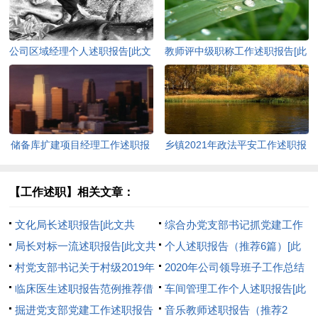
公司区域经理个人述职报告[此文
教师评中级职称工作述职报告[此
共763字]
文共7491字]
储备库扩建项目经理工作述职报
乡镇2021年政法平安工作述职报
告[此文共1916字]
告[此文共2289字]
【工作述职】相关文章：
文化局长述职报告[此文共
综合办党支部书记抓党建工作
15128字]
局长对标一流述职报告[此文共
述职报告[此文共2039字]
个人述职报告（推荐6篇）[此
1848字]
村党支部书记关于村级2019年
文共8541字]
2020年公司领导班子工作总结
度工作述职报告[此文共2199字]
临床医生述职报告范例推荐借
[此文共1408字]
车间管理工作个人述职报告[此
鉴学习[此文共7247字]
掘进党支部党建工作述职报告
文共1164字]
音乐教师述职报告（推荐2