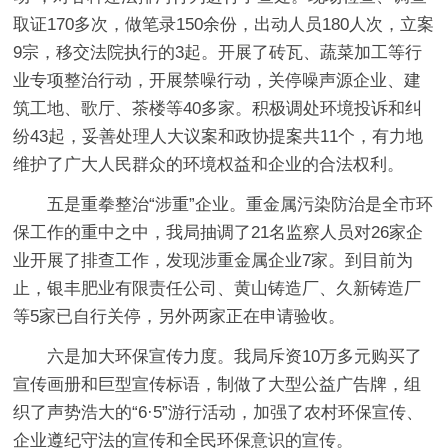
取证170多次，做笔录150余份，出动人员180人次，立案
9宗，移交法院执行的3起。开展了砖瓦、蔬菜加工等行
业专项整治行动，开展禁噪行动，关停噪声源企业、建
筑工地、歌厅、茶楼等40多家。积极调处环境投诉和纠
纷43起，妥善处理人大议案和政协提案共11个，有力地
维护了广大人民群众的环境权益和企业的合法权利。
五是重拳整治“涉重”企业。重金属污染防治是全市环
保工作的重中之中，我局抽调了21名监察人员对26家企
业开展了排查工作，发现涉重金属企业7家。到目前为
止，银丰肥业有限责任公司、黄山铸造厂、久新铸造厂
等5家已自行关停，另外两家正在申请验收。
六是加大环保宣传力度。我局斥资10万多元购买了
宣传画册和巨型宣传标语，制做了大型公益广告牌，组
织了声势浩大的“6·5”游行活动，加强了农村环保宣传、
企业遵纪守法的宣传和全民环保意识的宣传。