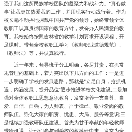
强了我们这所民族学校团队的凝聚力和战斗力。“真心做
事”让我更加热爱我的工作，并用现实行动践行着。作为
校长毫不动摇地拥戴中国共产党的领导，始终带领全体
教职工认真贯彻国家的教育方针，发奋办人民满意的教
育。我校始终按照吉林省的教学计划要求开设课程，开
足课时。带领全校教职工学习《教师职业道德规范》、
《教师法》等，并认真践行。
近一年来，领导班子分工明确，各尽其责，在抓常
规管理的基础上，着力突出以下几方面的工作：一是进
一步明确了学校的发展思路，那就是“立足自身，抢抓机
遇，内涵发展，提升品位”逐步推进学校文化建设;二是加
强对全体教职工思想意识教育，发奋培养一支自尊、自
爱、自信、自强，为人师表、严于律己、敬业爱岗的教
师队伍。强化大家的职责、忧患、大局、服务等意识;三
是继续加强教研队伍建设。首先为甘于奉献的年轻教师
带给机遇，让他们参与到学校的教科研中来。发奋为全