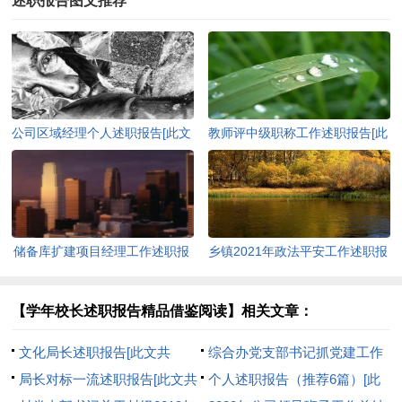
述职报告图文推荐
公司区域经理个人述职报告[此文
教师评中级职称工作述职报告[此
共763字]
文共7491字]
储备库扩建项目经理工作述职报
乡镇2021年政法平安工作述职报
告[此文共1916字]
告[此文共2289字]
【学年校长述职报告精品借鉴阅读】相关文章：
文化局长述职报告[此文共
综合办党支部书记抓党建工作
15128字]
局长对标一流述职报告[此文共
述职报告[此文共2039字]
个人述职报告（推荐6篇）[此