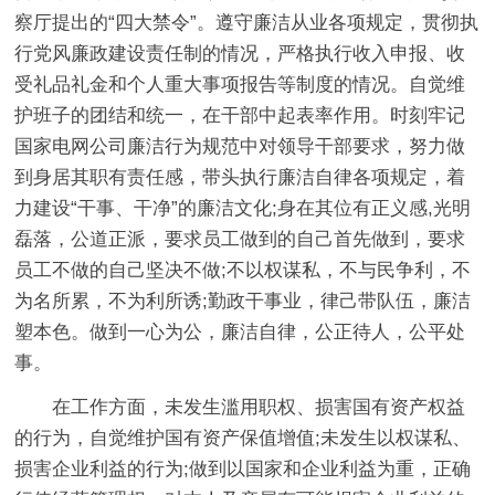
察厅提出的“四大禁令”。遵守廉洁从业各项规定，贯彻执
行党风廉政建设责任制的情况，严格执行收入申报、收
受礼品礼金和个人重大事项报告等制度的情况。自觉维
护班子的团结和统一，在干部中起表率作用。时刻牢记
国家电网公司廉洁行为规范中对领导干部要求，努力做
到身居其职有责任感，带头执行廉洁自律各项规定，着
力建设“干事、干净”的廉洁文化;身在其位有正义感,光明
磊落，公道正派，要求员工做到的自己首先做到，要求
员工不做的自己坚决不做;不以权谋私，不与民争利，不
为名所累，不为利所诱;勤政干事业，律己带队伍，廉洁
塑本色。做到一心为公，廉洁自律，公正待人，公平处
事。
在工作方面，未发生滥用职权、损害国有资产权益
的行为，自觉维护国有资产保值增值;未发生以权谋私、
损害企业利益的行为;做到以国家和企业利益为重，正确