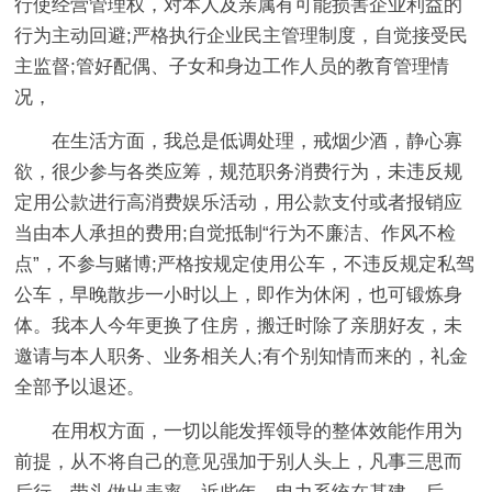
行使经营管理权，对本人及亲属有可能损害企业利益的
行为主动回避;严格执行企业民主管理制度，自觉接受民
主监督;管好配偶、子女和身边工作人员的教育管理情
况，
在生活方面，我总是低调处理，戒烟少酒，静心寡
欲，很少参与各类应筹，规范职务消费行为，未违反规
定用公款进行高消费娱乐活动，用公款支付或者报销应
当由本人承担的费用;自觉抵制“行为不廉洁、作风不检
点”，不参与赌博;严格按规定使用公车，不违反规定私驾
公车，早晚散步一小时以上，即作为休闲，也可锻炼身
体。我本人今年更换了住房，搬迁时除了亲朋好友，未
邀请与本人职务、业务相关人;有个别知情而来的，礼金
全部予以退还。
在用权方面，一切以能发挥领导的整体效能作用为
前提，从不将自己的意见强加于别人头上，凡事三思而