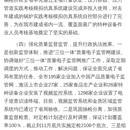
锅检所在全省率先通过全项计量认证，压力容器、压力
管道实践考核模拟仿真系统建设完成并投入使用，对去
年建成的锅炉实践考核模拟仿真系统自控部分进行了完
善，为在我市建成省内一流、覆盖面最广的特种设备作
业人员考核基地奠定了坚实的基础。
（四）强化质量监督监管，提升行政执法效果。一
是创新监管体制，推进“三位一体”质量电子监管网建设。
协调做好“三位一体”质量电子监管网推广工作，采取定期
调度的方式，推动工作，解决问题，保证全面完成了省
局布置的任务。全市195家企业加入中国产品质量电子监
管网，激活上市企业27家，25家食品生产企业和26家特
种设备企业安装了视频监控系统，1296家企业设置了电
子巡查识读终端。目前，视频监管系统和金质区域监管
系统均已通过了省局验收。二是巩固抽检分离，加强质
量监督检查。对定检计划进行及时调整，保证计划覆盖
率100％，截止到11月底共实施定检2106个批次。三是组