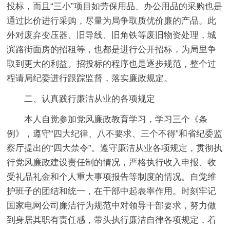
投标，而且“三小”项目如劳保用品、办公用品的采购也是
通过比价进行采购，尽量为局争取质优价廉的产品。此
外对废弃变压器、旧导线、旧角铁等废旧物资处理，城
滨路街面房的招租等，也都是进行公开招标，为局里争
取到更大的利益。招投标的程序也是逐步规范，整个过
程请局纪委进行跟踪监督，落实廉政规定。
二、认真践行廉洁从业的各项规定
本人自觉参加党风廉政教育学习，学习三个《条
例》，遵守“四大纪律、八不要求、三个不得”和省纪委监
察厅提出的“四大禁令”。遵守廉洁从业各项规定，贯彻执
行党风廉政建设责任制的情况，严格执行收入申报、收
受礼品礼金和个人重大事项报告等制度的情况。自觉维
护班子的团结和统一，在干部中起表率作用。时刻牢记
国家电网公司廉洁行为规范中对领导干部要求，努力做
到身居其职有责任感，带头执行廉洁自律各项规定，着