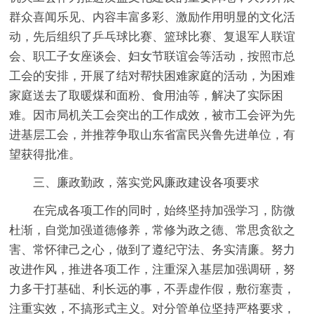
群众喜闻乐见、内容丰富多彩、激励作用明显的文化活
动，先后组织了乒乓球比赛、篮球比赛、复退军人联谊
会、职工子女座谈会、妇女节联谊会等活动，按照市总
工会的安排，开展了结对帮扶困难家庭的活动，为困难
家庭送去了取暖煤和面粉、食用油等，解决了实际困
难。因市局机关工会突出的工作成效，被市工会评为先
进基层工会，并推荐争取山东省富民兴鲁先进单位，有
望获得批准。
三、廉政勤政，落实党风廉政建设各项要求
在完成各项工作的同时，始终坚持加强学习，防微
杜渐，自觉加强道德修养，常修为政之德、常思贪欲之
害、常怀律己之心，做到了遵纪守法、务实清廉。努力
改进作风，推进各项工作，注重深入基层加强调研，努
力多干打基础、利长远的事，不弄虚作假，敷衍塞责，
注重实效，不搞形式主义。对分管单位坚持严格要求，