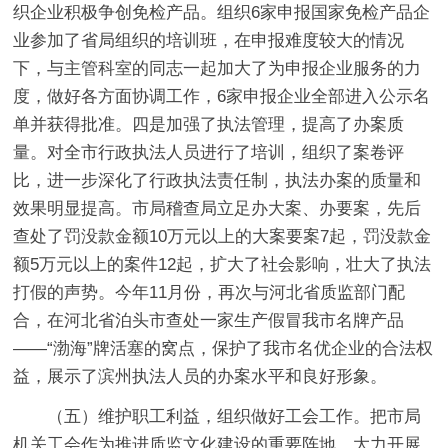
织企业积极争创免检产品。组织6家申报国家免检产品企
业参加了省局组织的培训班，在申报难度较大的情况
下，与主管科室的同志一起加大了为申报企业服务的力
度，做好各方面协调工作，6家申报企业全部进入公示名
单并获得批准。四是加强了执法管理，提高了办案质
量。对全市行政执法人员进行了培训，组织了案卷评
比，进一步深化了行政执法责任制，执法办案的质量和
效果明显提高。市局稽查局立足办大案、办要案，先后
查处了罚没款金额10万元以上的大案要案7起，罚没款金
额5万元以上的案件12起，扩大了社会影响，壮大了执法
打假的声势。今年11月份，再次与河北省质监部门配
合，在河北省泊头市查处一家生产假冒我市名牌产品
——“渤海”牌活塞的窝点，保护了我市名优企业的合法权
益，展示了滨州执法人员的办案水平和良好形象。
（五）维护职工利益，组织做好工会工作。把市局
机关工会作为推进质监文化建设的重要阵地，大力开展