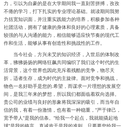
力，引以为自豪的是在大学期间我一直刻苦拼搏，孜孜
不倦的学习，打下扎实的专业理论基础。就读期间我努
力括宽知识面，并注重实践能力的培养，积极参加各种
社团活动，拥有了健康的身体和良好的心理素质，具备
较强的与人沟通的能力，相信能够适应快节奏的现代工
作和生活，能够从事有创造性和挑战性的工作。
当今社会，方兴未艾的知识经济，入世后的体制改
革，狒狒扬扬的网络狂飙共同编织了我们这个时代的生
活背景，这个世界也因此充斥着残酷的竞争，物尽天
折，适者生存，成为时代的主旋律。面对竞争和挑战，
物色一名好助手是您的.希望，而谋求一片理想的发展空
间，是我三年来的梦想，所以我们都面临着双向选择。
贵公司的业绩与良好的形象将我深深的吸引，而当年自
信的我，有着一份激情，也有着一种稳重，"严于律己，
宽予带人"是我的信条。"给我一个起点，我就能撬起地
球"是我的格言，真诚肯干是我的准则，只要要您给我一