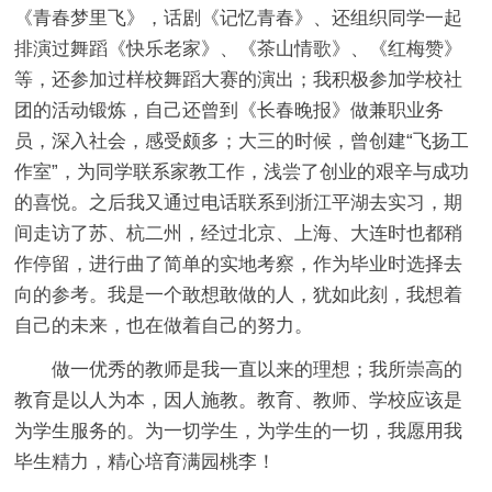
《青春梦里飞》，话剧《记忆青春》、还组织同学一起
排演过舞蹈《快乐老家》、《茶山情歌》、《红梅赞》
等，还参加过样校舞蹈大赛的演出；我积极参加学校社
团的活动锻炼，自己还曾到《长春晚报》做兼职业务
员，深入社会，感受颇多；大三的时候，曾创建“飞扬工
作室”，为同学联系家教工作，浅尝了创业的艰辛与成功
的喜悦。之后我又通过电话联系到浙江平湖去实习，期
间走访了苏、杭二州，经过北京、上海、大连时也都稍
作停留，进行曲了简单的实地考察，作为毕业时选择去
向的参考。我是一个敢想敢做的人，犹如此刻，我想着
自己的未来，也在做着自己的努力。
做一优秀的教师是我一直以来的理想；我所崇高的
教育是以人为本，因人施教。教育、教师、学校应该是
为学生服务的。为一切学生，为学生的一切，我愿用我
毕生精力，精心培育满园桃李！