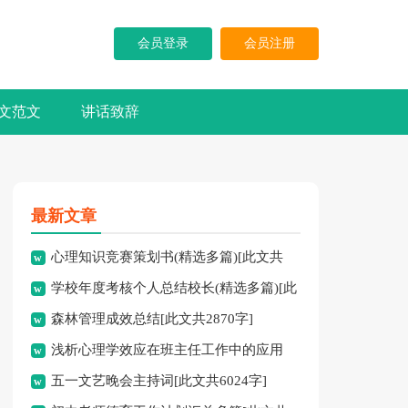
会员登录
会员注册
文范文
讲话致辞
最新文章
心理知识竞赛策划书(精选多篇)[此文共
学校年度考核个人总结校长(精选多篇)[此
5937字]
森林管理成效总结[此文共2870字]
文共7741字]
浅析心理学效应在班主任工作中的应用
五一文艺晚会主持词[此文共6024字]
[此文共3828字]