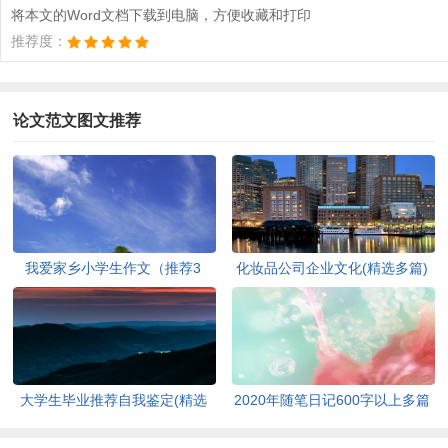
将本文的Word文档下载到电脑，方便收藏和打印
推荐度：
论文范文图文推荐
我爱家乡小学生作文（推荐3
化妆品公司企业文化(精选多篇)
篇）[此文共1167字]
[此文共6398字]
大学生毕业推荐自我鉴定(精选
2020年随笔日记600字以上多篇
多篇)[此文共5048字]
[此文共2977字]