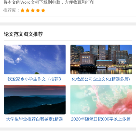
将本文的Word文档下载到电脑，方便收藏和打印
推荐度：
论文范文图文推荐
我爱家乡小学生作文（推荐3
化妆品公司企业文化(精选多篇)
篇）[此文共1167字]
[此文共6398字]
大学生毕业推荐自我鉴定(精选
2020年随笔日记600字以上多篇
多篇)[此文共5048字]
[此文共2977字]