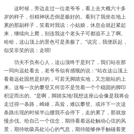
这时候，旁边走过一位老爷爷，看上去大概六十多
岁的样子，但精神状态倒是极好的。看到了我坐在地上
累的那副样子，笑着对我说：小姑娘，休息会就赶紧起
来，继续向上爬，别连我这个老头子可都追不上了啊。
哈哈，这山顶上的景色可是美极了。”说完，我便跃起，
似笑非笑的说：走呗!
功夫不负有心人，这山顶终于是到了，我们站在那
一同向远处看去，老爷爷似有感慨的说：“站在这山顶上
看着远处固然是好的，可若无脚踏实地，又怎能站的上
来。这每一次的攀登又何尝不是凭着一个个稳固的脚印
积淀而出的。”是啊，脚踏实地!我想这座山会像是我将会
走过得一条路，崎岖，高耸，难以攀登。或许下一次这
条路出现的时候半山腰我不会停下，走的累了，那就放
慢步伐。给自己一个信念，期待看着远处触动心弦的风
景，期待吮吸高处沁心的气息，期待能够伸手触碰着更