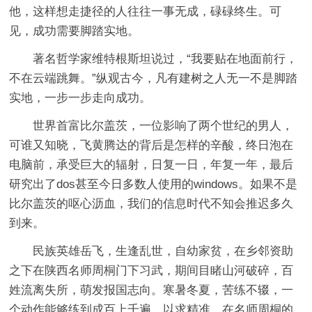
他，这样想走捷径的人往往一事无成，碌碌终生。可
见，成功需要脚踏实地。
著名哲学家维特根斯坦说过，“我要贴在地面前行，
不在云端跳舞。”纵观古今，凡有建树之人无一不是脚踏
实地，一步一步走向成功。
世界首富比尔盖茨，一位影响了两个世纪的男人，
可谁又知晓，飞黄腾达的背后是怎样的辛酸，终日泡在
电脑前，承受巨大的辐射，日复一日，年复一年，最后
研究出了dos甚至今日多数人使用的windows。如果不是
比尔盖茨的呕心沥血，我们的信息时代不知会推迟多久
到来。
民族英雄岳飞，生逢乱世，自幼家贫，在乡邻资助
之下在陕西名师周桐门下习武，期间目睹山河破碎，百
姓流离失所，萌发报国志向。寒暑冬夏，苦练不辍，一
个动作能够练到成百上千遍，以求精准。在名师周桐的