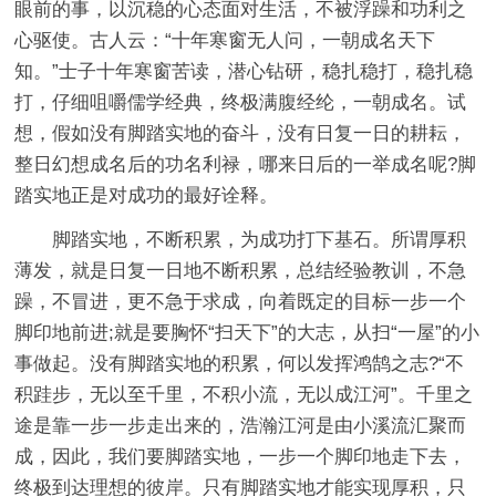
眼前的事，以沉稳的心态面对生活，不被浮躁和功利之
心驱使。古人云：“十年寒窗无人问，一朝成名天下
知。”士子十年寒窗苦读，潜心钻研，稳扎稳打，稳扎稳
打，仔细咀嚼儒学经典，终极满腹经纶，一朝成名。试
想，假如没有脚踏实地的奋斗，没有日复一日的耕耘，
整日幻想成名后的功名利禄，哪来日后的一举成名呢?脚
踏实地正是对成功的最好诠释。
脚踏实地，不断积累，为成功打下基石。所谓厚积
薄发，就是日复一日地不断积累，总结经验教训，不急
躁，不冒进，更不急于求成，向着既定的目标一步一个
脚印地前进;就是要胸怀“扫天下”的大志，从扫“一屋”的小
事做起。没有脚踏实地的积累，何以发挥鸿鹄之志?“不
积跬步，无以至千里，不积小流，无以成江河”。千里之
途是靠一步一步走出来的，浩瀚江河是由小溪流汇聚而
成，因此，我们要脚踏实地，一步一个脚印地走下去，
终极到达理想的彼岸。只有脚踏实地才能实现厚积，只