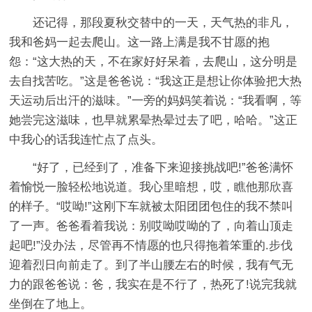
还记得，那段夏秋交替中的一天，天气热的非凡，
我和爸妈一起去爬山。这一路上满是我不甘愿的抱
怨：“这大热的天，不在家好好呆着，去爬山，这分明是
去自找苦吃。”这是爸爸说：“我这正是想让你体验把大热
天运动后出汗的滋味。”一旁的妈妈笑着说：“我看啊，等
她尝完这滋味，也早就累晕热晕过去了吧，哈哈。”这正
中我心的话我连忙点了点头。
“好了，已经到了，准备下来迎接挑战吧!”爸爸满怀
着愉悦一脸轻松地说道。我心里暗想，哎，瞧他那欣喜
的样子。“哎呦!”这刚下车就被太阳团团包住的我不禁叫
了一声。爸爸看着我说：别哎呦哎呦的了，向着山顶走
起吧!”没办法，尽管再不情愿的也只得拖着笨重的.步伐
迎着烈日向前走了。到了半山腰左右的时候，我有气无
力的跟爸爸说：爸，我实在是不行了，热死了!说完我就
坐倒在了地上。