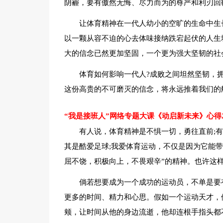
阴霾，要有傲然无悔、尽力而为的尊严和利刃回
让体育精神在一代人幼小的空旷的生命中生
以一颗从容不迫的心去体味接纳跌宕起伏的人生
大的信念已然更加坚固，一个更为强大坚韧的社
体育如何影响一代人?成败之间坦然坚韧，
这份高贵的不可磨灭的信念，将永远推着我们的
“我是接班人”网络专题大课《动启新未来》心得
有人说，体育精神是不惧一切，勇往直前;
其是酷爱足球;我爱体育运动，不仅是因为它能
屈不饶，积极向上，不畏艰辛”的精神。也许这
倘若想要成为一个成功的运动员，不单是要
更多的时间、精力和心思。假如一个运动天才，
颊，让时间从他的身边流逝，他却连根手指头都