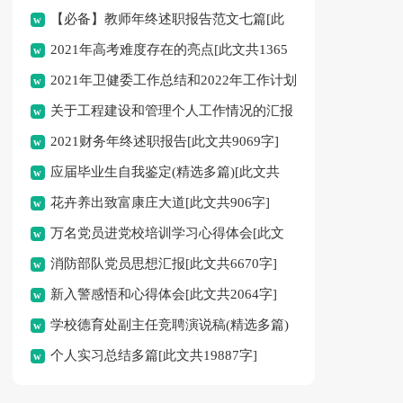
【必备】教师年终述职报告范文七篇[此
2021年高考难度存在的亮点[此文共1365
文共9997字]
2021年卫健委工作总结和2022年工作计划
字]
关于工程建设和管理个人工作情况的汇报
[此文共4398字]
2021财务年终述职报告[此文共9069字]
[此文共1733字]
应届毕业生自我鉴定(精选多篇)[此文共
花卉养出致富康庄大道[此文共906字]
5073字]
万名党员进党校培训学习心得体会[此文
消防部队党员思想汇报[此文共6670字]
共1135字]
新入警感悟和心得体会[此文共2064字]
学校德育处副主任竞聘演说稿(精选多篇)
个人实习总结多篇[此文共19887字]
[此文共10979字]