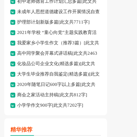
初中老师德育工作计划汇总多篇[此文共
未成年人思想道德建设工作开展情况自查
11627字]
护理部计划新版多篇[此文共7711字]
报告[此文共12435字]
2021年学校 “童心向党”主题实践教育活
我爱家乡小学生作文（推荐3篇）[此文共
动方案[此文共1080字]
高中同学聚会开幕式讲话稿[此文共2463
1167字]
化妆品公司企业文化(精选多篇)[此文共
字]
大学生毕业推荐自我鉴定(精选多篇)[此文
6398字]
2020年随笔日记600字以上多篇[此文共
共5048字]
商会之家活动主持稿[此文共812字]
2977字]
小学学作文900字[此文共7202字]
精华推荐