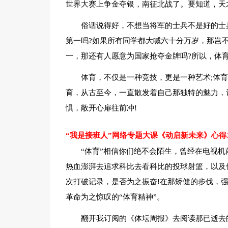
世界大赛上争金夺银，南征北战了。要知道，天
俗话说得好，不想当将军的士兵不是好的士
第一吗?如果所有同学都大喊六十分万岁，那岂
一，那还有人愿意为国家抢夺金牌吗?所以，体
体育，不仅是一种竞技，更是一种艺术;体
育，从古至今，一直散发着自己那独特的魅力，
惧，敞开心扉往前冲!
“我是接班人”网络专题大课《动启新未来》心得
“体育”相信你们绝不会陌生，曾经在电视机
热血澎湃去追求科比去看科比的投球射篮，以及他精
次打破记录，是否为之振奋!在那矫健的步伐，
革命为之惊叹的“体育精神”。
翻开我订阅的《体坛周报》去阅读那已逝去