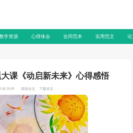
教学资源
心得体会
合同范本
实用范文
论
题大课《动启新未来》心得感悟
08:20:09
阅读全文
下载本文