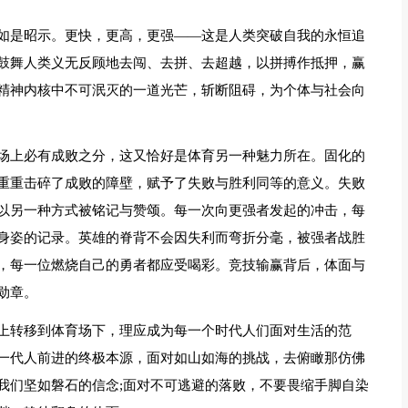
如是昭示。更快，更高，更强——这是人类突破自我的永恒追
鼓舞人类义无反顾地去闯、去拼、去超越，以拼搏作抵押，赢
精神内核中不可泯灭的一道光芒，斩断阻碍，为个体与社会向
场上必有成败之分，这又恰好是体育另一种魅力所在。固化的
重重击碎了成败的障壁，赋予了失败与胜利同等的意义。失败
以另一种方式被铭记与赞颂。每一次向更强者发起的冲击，每
身姿的记录。英雄的脊背不会因失利而弯折分毫，被强者战胜
，每一位燃烧自己的勇者都应受喝彩。竞技输赢背后，体面与
勋章。
上转移到体育场下，理应成为每一个时代人们面对生活的范
一代人前进的终极本源，面对如山如海的挑战，去俯瞰那仿佛
我们坚如磐石的信念;面对不可逃避的落败，不要畏缩手脚自染