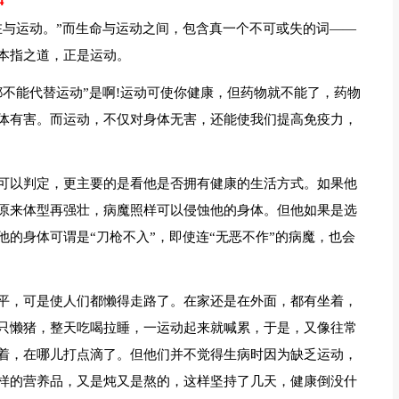
4
在与运动。”而生命与运动之间，包含真一个不可或失的词——
本指之道，正是运动。
不能代替运动”是啊!运动可使你健康，但药物就不能了，药物
体有害。而运动，不仅对身体无害，还能使我们提高免疫力，
可以判定，更主要的是看他是否拥有健康的生活方式。如果他
原来体型再强壮，病魔照样可以侵蚀他的身体。但他如果是选
的身体可谓是“刀枪不入”，即使连“无恶不作”的病魔，也会
平，可是使人们都懒得走路了。在家还是在外面，都有坐着，
只懒猪，整天吃喝拉睡，一运动起来就喊累，于是，又像往常
着，在哪儿打点滴了。但他们并不觉得生病时因为缺乏运动，
样的营养品，又是炖又是熬的，这样坚持了几天，健康倒没什