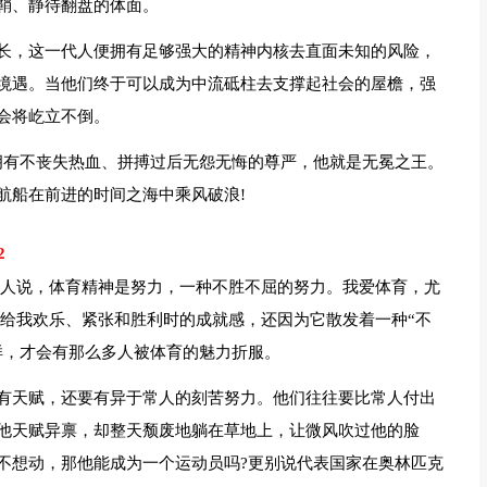
鞘、静待翻盘的体面。
长，这一代人便拥有足够强大的精神内核去直面未知的风险，
境遇。当他们终于可以成为中流砥柱去支撑起社会的屋檐，强
会将屹立不倒。
拥有不丧失热血、拼搏过后无怨无悔的尊严，他就是无冕之王。
航船在前进的时间之海中乘风破浪!
2
有人说，体育精神是努力，一种不胜不屈的努力。我爱体育，尤
带给我欢乐、紧张和胜利时的成就感，还因为它散发着一种“不
样，才会有那么多人被体育的魅力折服。
有天赋，还要有异于常人的刻苦努力。他们往往要比常人付出
他天赋异禀，却整天颓废地躺在草地上，让微风吹过他的脸
不想动，那他能成为一个运动员吗?更别说代表国家在奥林匹克