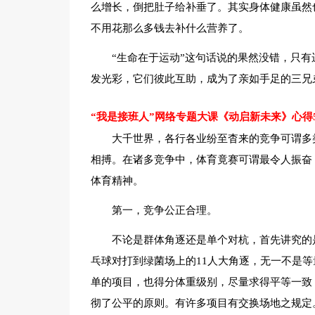
么增长，倒把肚子给补垂了。其实身体健康虽然
不用花那么多钱去补什么营养了。
“生命在于运动”这句话说的果然没错，只
发光彩，它们彼此互助，成为了亲如手足的三兄
“我是接班人”网络专题大课《动启新未来》心得
大千世界，各行各业纷至杳来的竞争可谓多
相搏。在诸多竞争中，体育竟赛可谓最令人振奋
体育精神。
第一，竞争公正合理。
不论是群体角逐还是单个对杭，首先讲究的
乓球对打到绿菌场上的11人大角逐，无一不是
单的项目，也得分体重级别，尽量求得平等一致
彻了公平的原则。有许多项目有交换场地之规定