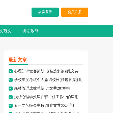
会员登录
会员注册
文范文
讲话致辞
最新文章
心理知识竞赛策划书(精选多篇)[此文共
学校年度考核个人总结校长(精选多篇)[此
5937字]
森林管理成效总结[此文共2870字]
文共7741字]
浅析心理学效应在班主任工作中的应用
五一文艺晚会主持词[此文共6024字]
[此文共3828字]