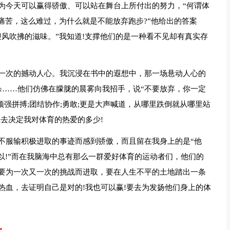
为今天可以赢得骄傲、可以站在舞台上所付出的努力，“何谓体
痛苦，这么难过，为什么就是不能放弃跑步?”他给出的答案
风吹拂的滋味。”我知道!支撑他们的是一种看不见却有真实存
一次的撼动人心。我沉浸在书中的遐想中，那一场悬动人心的
杀……他们仿佛在朦胧的晨雾向我招手，说“不要放弃，你一定
顽强拼搏;团结协作;勇敢;更是大声喊道，从哪里跌倒就从哪里站
去决定我对体育的热爱的多少!
不服输积极进取的事迹而感到骄傲，而且留在我身上的是“他
以!”而在我脑海中总有那么一群爱好体育的运动者们，他们的
要为一次又一次的挑战而进取，要在人生不平的土地踏出一条
热血，去证明自己是对的!我也可以赢!要去为发扬他们身上的体