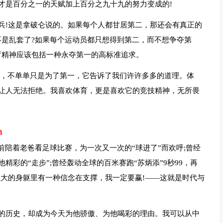
才是百分之一的天赋加上百分之九十九的努力变成的!
兵!这是拿破仑说的。如果每个人都甘居第二，那还会有真正的
不是乱套了?如果每个运动员都只想得到第二，而不想争夺第
育精神应该包括一种永夺第一的高标准追求。
育，不单单只是为了第一，它告诉了我们许许多多的道理。体
让人无法拒绝。我喜欢体育，更是喜欢它的竞技精神，无所畏
3
前陪着老爸看足球比赛，为一次又一次的“球进了”而欢呼;曾经
彩的“走步”;曾经轰动全球的百米赛跑“苏炳添”9秒99，再
强大的身躯里有一种信念在支撑，我一定要赢!——这就是时代与
的历史，却成为今天为他骄傲、为他喝彩的理由。我可以从中