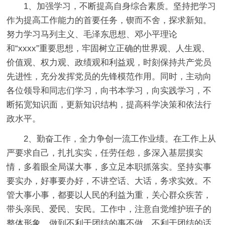
1、加强学习，不断提高自身综合素质。坚持把学习
作为提高工作能力的首要任务，锲而不舍，探求新知。
努力学习马列主义、毛泽东思想、邓小平理论
和“xxxx”重要思想，牢固树立正确的世界观、人生观、
价值观、权力观、政绩观和利益观，时刻保持共产党员
先进性，充分发挥党员的先锋模范作用。同时，主动向
各位领导和同志们学习，向书本学习，向实践学习，不
断拓宽知识面，更新知识结构，提高科学决策和依法行
政水平。
2、勤奋工作，全力争创一流工作业绩。在工作上从
严要求自己，扎扎实实，任劳任怨，多深入基层摸实
情，多着眼全局谋大事，多立足本职抓落实。坚持实事
要实办，好事要办好，不讲空话、大话，务求实效。不
管大事小事，都要以人民的利益为重，关心群众疾苦，
带头亲民、爱民、安民。工作中，注意自觉维护班子的
整体形象，做到不利于团结的事不做，不利于团结的话