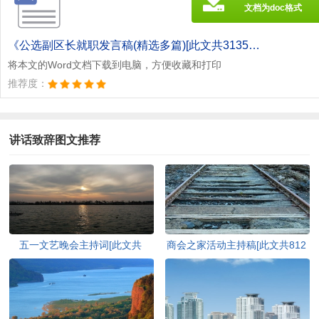
文档为doc格式
《公选副区长就职发言稿(精选多篇)[此文共3135字].doc》
将本文的Word文档下载到电脑，方便收藏和打印
推荐度：
讲话致辞图文推荐
五一文艺晚会主持词[此文共
商会之家活动主持稿[此文共812
6024字]
字]