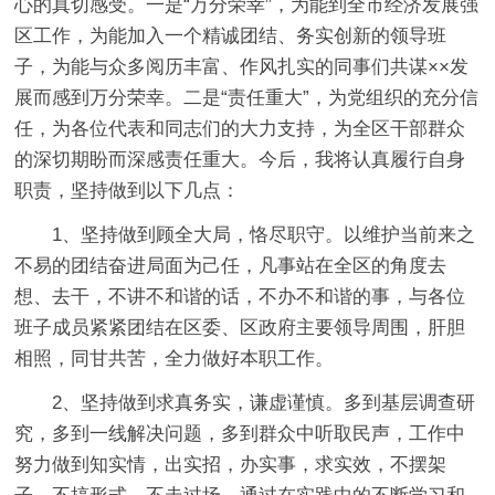
心的真切感受。一是“万分荣幸”，为能到全市经济发展强
区工作，为能加入一个精诚团结、务实创新的领导班
子，为能与众多阅历丰富、作风扎实的同事们共谋××发
展而感到万分荣幸。二是“责任重大”，为党组织的充分信
任，为各位代表和同志们的大力支持，为全区干部群众
的深切期盼而深感责任重大。今后，我将认真履行自身
职责，坚持做到以下几点：
1、坚持做到顾全大局，恪尽职守。以维护当前来之
不易的团结奋进局面为己任，凡事站在全区的角度去
想、去干，不讲不和谐的话，不办不和谐的事，与各位
班子成员紧紧团结在区委、区政府主要领导周围，肝胆
相照，同甘共苦，全力做好本职工作。
2、坚持做到求真务实，谦虚谨慎。多到基层调查研
究，多到一线解决问题，多到群众中听取民声，工作中
努力做到知实情，出实招，办实事，求实效，不摆架