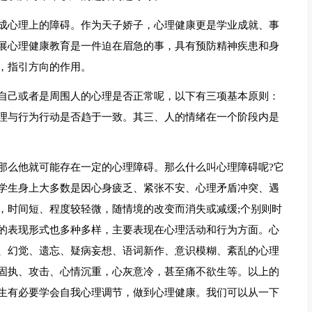
成心理上的障碍。作为天子娇子，心理健康更是学业成就、事
展心理健康教育是一件迫在眉急的事，具有预防精神疾患和身
，指引方向的作用。
自己或者是周围人的心理是否正常呢，以下有三项基本原则：
理与行为行动是否趋于一致。其三、人的情绪在一个阶段内是
那么他就可能存在一定的心理障碍。那么什么叫心理障碍呢?它
学生身上大多数是因心身疲乏、紧张不安、心理矛盾冲突、遇
，时间短、程度较轻微，随情境的改变而消失或减缓;个别则时
的表现形式也多种多样，主要表现在心理活动和行为方面。心
、幻觉、遗忘、疑病妄想、语词新作、意识模糊、紊乱的心理
固执、攻击、心情沉重，心灰意冷，甚至痛不欲生等。以上的
生有必要学会自我心理调节，做到心理健康。我们可以从一下