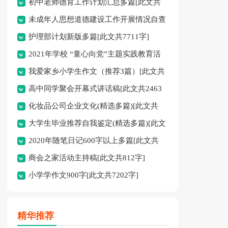
初中老师德育工作计划汇总多篇[此文共
未成年人思想道德建设工作开展情况自查
11627字]
护理部计划新版多篇[此文共7711字]
报告[此文共12435字]
2021年学校 “童心向党”主题实践教育活
我爱家乡小学生作文（推荐3篇）[此文共
动方案[此文共1080字]
高中同学聚会开幕式讲话稿[此文共2463
1167字]
化妆品公司企业文化(精选多篇)[此文共
字]
大学生毕业推荐自我鉴定(精选多篇)[此文
6398字]
2020年随笔日记600字以上多篇[此文共
共5048字]
商会之家活动主持稿[此文共812字]
2977字]
小学学作文900字[此文共7202字]
精华推荐