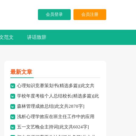
会员登录
会员注册
文范文
讲话致辞
最新文章
心理知识竞赛策划书(精选多篇)[此文共
学校年度考核个人总结校长(精选多篇)[此
5937字]
森林管理成效总结[此文共2870字]
文共7741字]
浅析心理学效应在班主任工作中的应用
五一文艺晚会主持词[此文共6024字]
[此文共3828字]