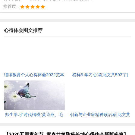
推荐度：
心得体会图文推荐
继续教育个人心得体会2022范本
榜样5 学习心得[此文共593字]
[此文共5440字]
师生学习“时代楷模”黄诗燕、毛
创新与企业家精神读后感[此文共
相林先进事迹心得体会[此文共
3464字]
1570字]
【2020五四青年节_青春共筑防疫长城心得体会新版多篇】