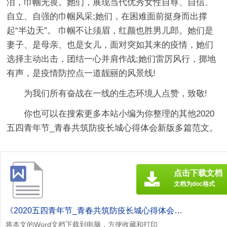
泪，巾帼无畏。她们，展现当代优秀女性自尊、自信、
自立、自强的巾帼风采;她们，在困难面前挺身而出撑
起“半边天”。 巾帼不让须眉，红颜也胜男儿郎。她们是
妻子、是母亲、也是女儿，面对突如其来的疫情，她们
选择主动出击，团结一心并肩作战;她们雷厉风行，掷地
有声，是疫情防控点一道靓丽的风景线!
为我们所有奋战在一线的生态环境人点赞，致敬!
你也可以在搜索更多本站小编为你整理的其他2020
五四青年节_青春共筑防疫长城心得体会新版多篇范文。
点击下载文档
文档为doc格式
《2020五四青年节_青春共筑防疫长城心得体会新版多篇[此文共5274字].doc》
将本文的Word文档下载到电脑，方便收藏和打印