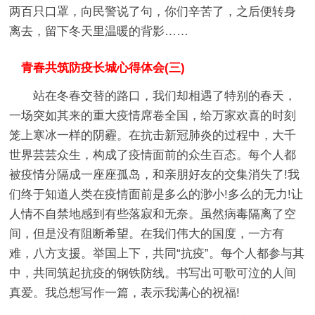
两百只口罩，向民警说了句，你们辛苦了，之后便转身
离去，留下冬天里温暖的背影……
青春共筑防疫长城心得体会(三)
站在冬春交替的路口，我们却相遇了特别的春天，
一场突如其来的重大疫情席卷全国，给万家欢喜的时刻
笼上寒冰一样的阴霾。在抗击新冠肺炎的过程中，大千
世界芸芸众生，构成了疫情面前的众生百态。每个人都
被疫情分隔成一座座孤岛，和亲朋好友的交集消失了!我
们终于知道人类在疫情面前是多么的渺小!多么的无力!让
人情不自禁地感到有些落寂和无奈。虽然病毒隔离了空
间，但是没有阻断希望。在我们伟大的国度，一方有
难，八方支援。举国上下，共同“抗疫”。每个人都参与其
中，共同筑起抗疫的钢铁防线。书写出可歌可泣的人间
真爱。我总想写作一篇，表示我满心的祝福!