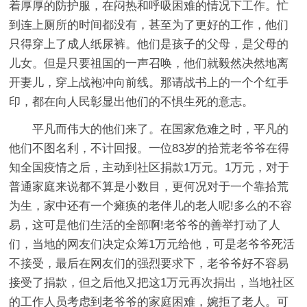
着厚厚的防护服，在闷热和呼吸困难的情况下工作。忙
到连上厕所的时间都没有，甚至为了更好的工作，他们
只得穿上了成人纸尿裤。他们是孩子的父母，是父母的
儿女。但是只要祖国的一声召唤，他们就毅然决然地离
开妻儿，穿上战袍冲向前线。那请战书上的一个个红手
印，都在向人民彰显出他们的不惧生死的意志。
平凡而伟大的他们来了。在国家危难之时，平凡的
他们不图名利，不计回报。一位83岁的拾荒老爷爷在得
知全国疫情之后，主动到社区捐款1万元。1万元，对于
普通家庭来说都不算是小数目，更何况对于一个靠拾荒
为生，家中还有一个瘫痪的老伴儿的老人呢!多么的不容
易，这可是他们生活的全部啊!老爷爷的善举打动了人
们，当地的网友们决定众筹1万元给他，可是老爷爷死活
不接受，最后在网友们的强烈要求下，老爷爷好不容易
接受了捐款，但之后他又把这1万元再次捐出，当地社区
的工作人员考虑到老爷爷的家庭困难，婉拒了老人。可