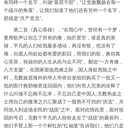
有同样一个名字，叫做“基层干部”，“让党旗飘扬在每一
个战斗的角落”，让我们知道了他们还有另外一个名字，
那就是“共产党员”。
第二首《真心英雄》，“在我心中，曾经有一个梦，
要用歌声让你忘了所有的痛，灿烂星空，谁是真的英
雄，平凡的人们给我最多感动，再没有恨，也没有了
痛，但愿人间处处都有爱的影踪，用我们的歌，换你真
心笑容，祝福你的人生从此与众不同”。都说“一方有难，
八方支援”，在国家面临危难之际，国人身处危险之中
时，无数旅居海外的华人华侨自发组织购买了一批又一
批的医疗救助物资送回国内，他们向世人完美的诠释了
什么叫做不忘根不忘本，不忘自己是中国人;无数热血之
士用自己的微薄之力汇聚成了一股势不可挡的“洪流”，共
同加入到这场全民的“战疫”之中。面对此情此景，面对祖
国的号召，无数个平凡的人纷纷走在了“战疫”的最前列，
他们手臂上那一个个鲜红的“红袖笼”告诉我们，他们只是