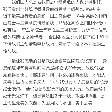
我们国人总是被我们之中最勇敢的人保护得很好。
我们看到一群逆行者挺身而出奔赴一线与死神做斗争，
留下最美逆行者的身影。国之脊梁者──84岁高龄的钟南
山院士再度奔赴疫情最前线，只能在高铁上闭眼小憩;巾
帼英雄──李兰娟院士坚守在重症监护室，分析每一位患
者的病情;国之冲锋者──全国各地医护人员按下红手印写
下请战书主动请缨奔赴战场，筑起了一道坚不可摧的生
命防线。
最让我感动的就是武汉金银潭医院院长张定宇──身
患绝症却坚持与时间赛跑,连续奋战30余天。他说:“我必
须跑得更快，才能跑赢时间，我必须跑得更快，才能从
病毒手里抢回更多病人。”同时我也要向抗疫幕后的“隐形
战士”致敬，他们就是默默无闻的疾控人员。他们虽然不
处于聚光灯下，但是奔波服务于一线。敬业和承担，是
生命里最美的东西，为国为民而承担，美中之美!