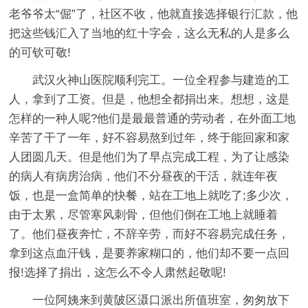
老爷爷太“倔”了，社区不收，他就直接选择银行汇款，他
把这些钱汇入了当地的红十字会，这么无私的人是多么
的可钦可敬!
武汉火神山医院顺利完工。一位全程参与建造的工
人，拿到了工资。但是，他想全都捐出来。想想，这是
怎样的一种人呢?他们是最最普通的劳动者，在外面工地
辛苦了干了一年，好不容易熬到过年，终于能回家和家
人团圆几天。但是他们为了早点完成工程，为了让感染
的病人有病房治病，他们不分昼夜的干活，就连年夜
饭，也是一盒简单的快餐，站在工地上就吃了;多少次，
由于太累，尽管寒风刺骨，但他们倒在工地上就睡着
了。他们昼夜奔忙，不辞辛劳，而好不容易完成任务，
拿到这点血汗钱，是要养家糊口的，他们却不要一点回
报!选择了捐出，这怎么不令人肃然起敬呢!
一位阿姨来到黄陂区滠口派出所值班室，匆匆放下