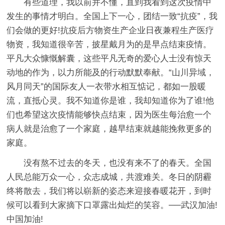
有些道理，我以前并不懂，直到我看到这次疫情中
发生的事情才明白。全国上下一心，团结一致“抗疫”，我
们会做的更好!抗疫后方物资生产企业日夜兼程生产医疗
物资，我知道很辛苦，披星戴月为的是早点结束疫情。
平凡大众慷慨解囊，这些平凡无奇的爱心人士没有惊天
动地的作为，以力所能及的行动默默奉献。“山川异域，
风月同天”的国际友人一衣带水相互惦记，都如一股暖
流，直抵心灵。我不知道你是谁，我却知道你为了谁!他
们也希望这次疫情能够快点结束，因为医生每治愈一个
病人就是治愈了一个家庭，越早结束就越能挽救更多的
家庭。
没有熬不过去的冬天，也没有来不了的春天。全国
人民总能万众一心，众志成城，共渡难关。冬日的阴霾
终将散去，我们将以崭新的姿态来迎接春暖花开，到时
候可以看到大家摘下口罩露出灿烂的笑容。──武汉加油!
中国加油!