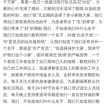
千万家”，看着一批又一批援汉医疗队伍应召“出征”，大
家的心中充满了感动，大家的泪水湿润了眼睛;在如此危
险的时刻，他们“疫”无反顾的选择了舍小家顾大家，他们
用自己那双救死扶伤的手，为患者带去了“生”的希望，为
我们带来了“好”的期盼;我们，不知道他们叫什么名字，
我们只知道他们都有同样一个名字，叫做“白衣天使”;一
句“是党员的站在最前线”，让我们知道了他们还有另外一
个名字，那就是“共产党员”。“你选择保护大家，我来守
护我们这个小家”，面对着湖北“疫情”的严峻形势，一个
个基层工作者放弃了自己期待已久的假期，毅然回到了
自己的工作岗位上，迅速调整状态投入到紧张的工作之
中，挨家挨户摸排外地返乡人员、走村串街宣传预防知
识、每天关注大家的身体健康状况、为居家隔离群众代
购生活用品、每天24小时守在各个路口登记进出人员信
息、每天晚上坚持夜巡等等都是他们一直在坚持做的事
情。我们，不知道他们叫什么名字，我们只知道他们都