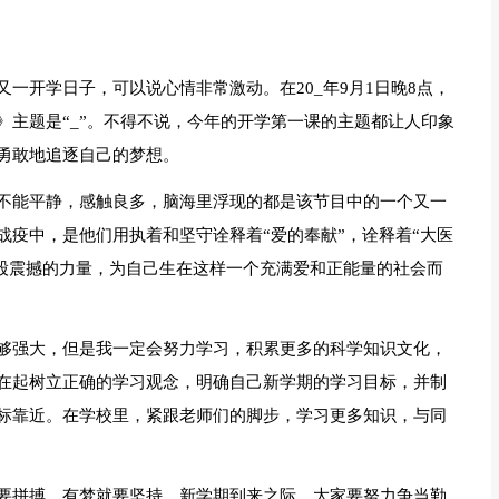
一开学日子，可以说心情非常激动。在20_年9月1日晚8点，
》主题是“_”。不得不说，今年的开学第一课的主题都让人印象
勇敢地追逐自己的梦想。
不能平静，感触良多，脑海里浮现的都是该节目中的一个又一
疫中，是他们用执着和坚守诠释着“爱的奉献”，诠释着“大医
一股震撼的力量，为自己生在这样一个充满爱和正能量的社会而
够强大，但是我一定会努力学习，积累更多的科学知识文化，
在起树立正确的学习观念，明确自己新学期的学习目标，并制
标靠近。在学校里，紧跟老师们的脚步，学习更多知识，与同
要拼搏，有梦就要坚持。新学期到来之际，大家要努力争当勤