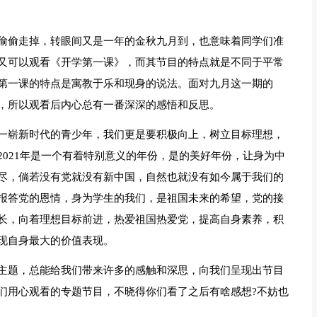
偷偷走掉，转眼间又是一年的金秋九月到，也意味着同学们准
又可以观看《开学第一课》，而其节目的特点就是不同于平常
第一课的特点是寓教于乐和现身的说法。面对九月这一期的
，所以观看后内心总有一番深深的感悟和反思。
一崭新时代的青少年，我们更是要积极向上，树立目标理想，
021年是一个有着特别意义的年份，是的美好年份，让身为中
尽，倘若没有党就没有新中国，自然也就没有如今属于我们的
报答党的恩情，身为学生的我们，是祖国未来的希望，党的接
长，向着理想目标前进，热爱祖国热爱党，提高自身素养，积
现自身最大的价值表现。
主题，总能给我们带来许多的感触和深思，向我们呈现出节目
们用心观看的专题节目，不晓得你们看了之后有啥感想?不妨也