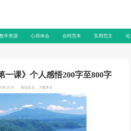
教学资源
心得体会
合同范本
实用范文
论
第一课》个人感悟200字至800字
08:20:39
阅读全文
下载本文