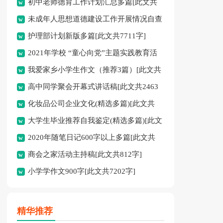
初中老师德育工作计划汇总多篇[此文共
未成年人思想道德建设工作开展情况自查
11627字]
护理部计划新版多篇[此文共7711字]
报告[此文共12435字]
2021年学校 “童心向党”主题实践教育活
我爱家乡小学生作文（推荐3篇）[此文共
动方案[此文共1080字]
高中同学聚会开幕式讲话稿[此文共2463
1167字]
化妆品公司企业文化(精选多篇)[此文共
字]
大学生毕业推荐自我鉴定(精选多篇)[此文
6398字]
2020年随笔日记600字以上多篇[此文共
共5048字]
商会之家活动主持稿[此文共812字]
2977字]
小学学作文900字[此文共7202字]
精华推荐