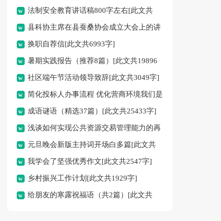
法制安全教育讲话稿800字左右[此文共
县科协主席在县蚕桑协会成立大会上的讲
7166字]
换职自荐信[此文共6993字]
话[此文共2415字]
暑期实践报告（推荐8篇）[此文共19896
社区端午节活动领导致辞[此文共3049字]
字]
简化投标人办事流程 优化营商环境我们是
成语谜语（精选37篇）[此文共25433字]
认真的[此文共362字]
浅谈如何实现公共资源交易管理能力的再
元旦晚会新版主持词开场白多篇[此文共
提升[此文共3195字]
我学会了坚强优秀作文[此文共2547字]
2031字]
乡村振兴工作计划[此文共1929字]
给朋友的寒露祝福语（共2篇）[此文共
4294字]