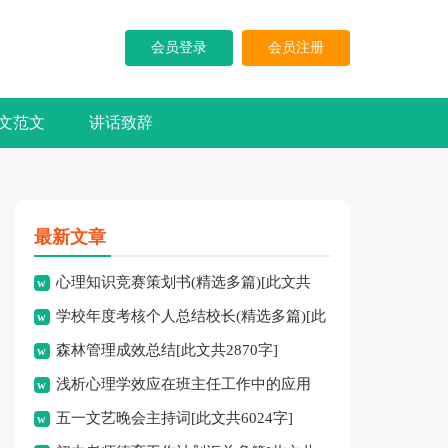
会员登录
会员注册
文范文
讲话致辞
最新文章
心理知识竞赛策划书(精选多篇)[此文共
学校年度考核个人总结校长(精选多篇)[此
5937字]
森林管理成效总结[此文共2870字]
文共7741字]
浅析心理学效应在班主任工作中的应用
五一文艺晚会主持词[此文共6024字]
[此文共3828字]