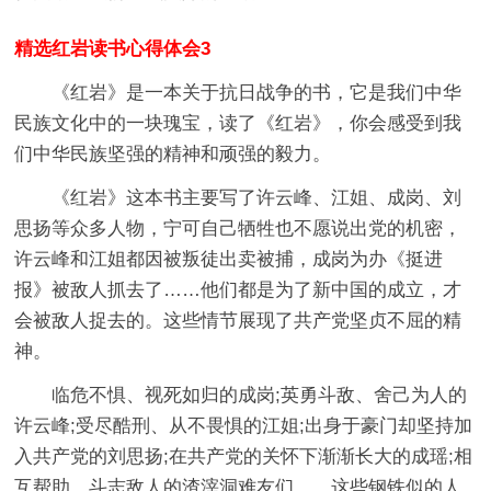
精选红岩读书心得体会3
《红岩》是一本关于抗日战争的书，它是我们中华
民族文化中的一块瑰宝，读了《红岩》，你会感受到我
们中华民族坚强的精神和顽强的毅力。
《红岩》这本书主要写了许云峰、江姐、成岗、刘
思扬等众多人物，宁可自己牺牲也不愿说出党的机密，
许云峰和江姐都因被叛徒出卖被捕，成岗为办《挺进
报》被敌人抓去了……他们都是为了新中国的成立，才
会被敌人捉去的。这些情节展现了共产党坚贞不屈的精
神。
临危不惧、视死如归的成岗;英勇斗敌、舍己为人的
许云峰;受尽酷刑、从不畏惧的江姐;出身于豪门却坚持加
入共产党的刘思扬;在共产党的关怀下渐渐长大的成瑶;相
互帮助、斗志敌人的渣滓洞难友们……这些钢铁似的人