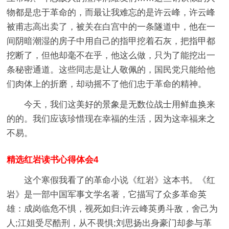
物都是忠于革命的，而最让我难忘的是许云峰，许云峰
被甫志高出卖了，被关在白宫中的一条隧道中，他在一
间阴暗潮湿的房子中用自己的指甲挖着石灰，把指甲都
挖断了，但他却毫不在乎，他这么做，只为了能挖出一
条秘密通道。这些同志是让人敬佩的，国民党只能给他
们肉体上的折磨，却动摇不了他们忠于革命的精神。
今天，我们这美好的景象是无数位战士用鲜血换来
的的。我们应该珍惜现在幸福的生活，因为这幸福来之
不易。
精选红岩读书心得体会4
这个寒假我看了的革命小说《红岩》这本书。《红
岩》是一部中国军事文学名著，它描写了众多革命英
雄：成岗临危不惧，视死如归;许云峰英勇斗敌，舍己为
人;江姐受尽酷刑，从不畏惧;刘思扬出身豪门却参与革