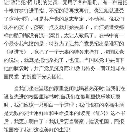
让”政治犯“招出别的党员，竟用了各种酷刑。有一种是把
十根竹签钉进手指，不招的话再拔再钉。像江姐就遭受
了这种刑罚，可是共产党的意志坚定，不动摇。像我们
现在的孩子，擦破一点皮就开始哭鼻子，而江姐遭受那
样的酷刑都没有流一滴泪，太让人敬佩了。在书中有一
个最令我气愤的是：特务为了让共产党员招出是谁写的
《挺进报》，竟抓了一个无辜的特务来拷打，按国民党
的说法，就算是把他杀死了，也值。当国民党正要摘下
他的脑袋时，共产党员挺身而出!救出特务，而江姐却在
国民党_的折磨下光荣牺牲。
当我们坐在温暖的家里悠闲地喝着热茶时;当我们在
设备先进的校园里读书时;当我们在假期里快乐地玩耍
时，我们应该一只明白一个道理：我们现在的幸福生活
是无数的烈士用鲜血和生命换来的!读完《红岩》这本书
后，我更加明白了：我以后要当警察，建设祖国，回报
祖国给了我们这么美好的生活!