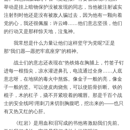
举动是挂上暗物保护没被发现的同志，当他被注射诚实
注射剂时他还是没有被敌人骗过去，因为他有一颗向着
党的心，我还很佩服：许云峰……他们意志坚强，他们
的行动又是那样惊天地，泣鬼神。
我常想是什么力量让他们这样坚守为党呢?正是
那“我们愿—愿把牢底座穿”的精神。
战士们的意志还表现在“热铁烙在胸脯上，竹签子钉
进每一根指尖，凉水灌进鼻孔，电流通过全身……人底
意志呀，在地狱的毒火中熬炼。像金子一般的亮，像金
子一般的坚。可以使皮肉烧焦，可以使筋骨折断。铁的
棍子，木的杠子，撬不开紧咬着的嘴唇。那是千百个战
士的安全线呵!用刺刀来切剖胸腹吧，挖出来的——也只
有又热又红的心肝。
《红岩》是用血和泪写成的书他将激励我们先前。