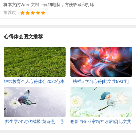
将本文的Word文档下载到电脑，方便收藏和打印
推荐度：
心得体会图文推荐
继续教育个人心得体会2022范本
榜样5 学习心得[此文共593字]
[此文共5440字]
师生学习“时代楷模”黄诗燕、毛
创新与企业家精神读后感[此文共
相林先进事迹心得体会[此文共
3464字]