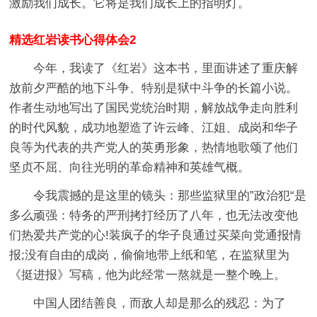
激励我们成长。它将是我们成长上的指明灯。
精选红岩读书心得体会2
今年，我读了《红岩》这本书，里面讲述了重庆解
放前夕严酷的地下斗争、特别是狱中斗争的长篇小说。
作者生动地写出了国民党统治时期，解放战争走向胜利
的时代风貌，成功地塑造了许云峰、江姐、成岗和华子
良等为代表的共产党人的英勇形象，热情地歌颂了他们
坚贞不屈、向往光明的革命精神和英雄气概。
令我震撼的是这里的镜头：那些监狱里的”政治犯“是
多么顽强：特务的严刑拷打经历了八年，也无法改变他
们热爱共产党的心!装疯子的华子良通过买菜向党通报情
报;没有自由的成岗，偷偷地带上纸和笔，在监狱里为
《挺进报》写稿，他为此经常一熬就是一整个晚上。
中国人团结善良，而敌人却是那么的残忍：为了