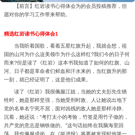
【前言】
红岩读书心得体会
为的会员投稿推荐，但
愿对你的学习工作带来帮助。
精选红岩读书心得体会1
当我听着国歌，看着五星红旗升起，我就会想，祖
国的山河为什么这美领巾为什么这样红?我们今的日子何
而来?但是读了《红岩》这本书我知道了如何的红旗、山
河、日子都是革命者们鲜血和汗水来的，当红旗升的那
一刻，就已经证明了，这是他们成果。
读了《红岩》我很佩服江姐，当她的丈夫彭先生牺
牲时，她是那样坚强，当她受刑时敌、人让她说出地下
党的名单名宁死不屈，面对凶残的敌人她是那样冷静、
沉着，她还说：“考打太小的考验，竹签是用竹子做的，
共产党的意志是钢铁做的。”这句话始终在我脑海里回
荡。我也佩服成岗，在《挺进报》将要被发现时他第一