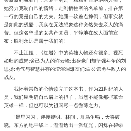
雾蒙蒙的城墙门，木笼里的是一颗颗鲜血淋淋的人头，
她努力克制自己的情绪，走到牺牲者的名单前，排在第
一行的竟是自己的丈夫。她腿一软差点摔倒，但事实就
是如此的残酷，我实在无法想象这种突然失去亲人的痛
苦。但这名坚强的女共产党员，平静地在敌人面前宣
布：胜利永远是属于我们的!
不止江姐，《红岩》中的英雄人物还有很多。视死
如归的成岗;舍己为人的许云峰;出身豪门却坚强斗争的刘
思扬;勇气与智慧并存的渣滓洞难友们;白公馆勇斗敌人的
战友。
我怀着崇敬的心情读完了这本书，作为21世纪的人
类，我们应明确自己肩上的担子，虽然不能像那些革命
英雄一样，但也可以为祖国尽一点微薄之力。
“晨星闪闪，迎接黎明。林间，群鸟争鸣，天将破
晓。东方的地平线上，渐渐透出一派红光，闪烁在碧绿