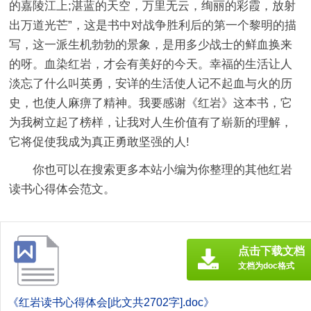
的嘉陵江上;湛蓝的天空，万里无云，绚丽的彩霞，放射
出万道光芒”，这是书中对战争胜利后的第一个黎明的描
写，这一派生机勃勃的景象，是用多少战士的鲜血换来
的呀。血染红岩，才会有美好的今天。幸福的生活让人
淡忘了什么叫英勇，安详的生活使人记不起血与火的历
史，也使人麻痹了精神。我要感谢《红岩》这本书，它
为我树立起了榜样，让我对人生价值有了崭新的理解，
它将促使我成为真正勇敢坚强的人!
你也可以在搜索更多本站小编为你整理的其他红岩
读书心得体会范文。
点击下载文档
文档为doc格式
《红岩读书心得体会[此文共2702字].doc》