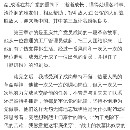
命;成瑶在共产党的熏陶下，渐渐成长，懂得处理各种事;
渣滓洞的难友们，相互帮助，智斗敌人;白公馆的人们战
胜敌人，迎来新中国。其中第三章让我感触良多。
第三章讲的是重庆共产党员成岗的一段革命故事。
他从一位普通的工厂管理员做起，把工人团结起来，让
他们有了钱支撑起生活。经过一番风雨和一次又一次的
岗位调动，成岗总于成了一位出色的党员，并担任了
《挺进报》的印刷员。
读完之后，我感受到了成岗坚持不懈，热爱人民的
革命精神。他被一次又一次的调动岗位，但又一次又一
次地努力完成党交给他的任务，不管是与党失去了联系
还是被特务抓走，他都是牢记党的纪律，坚持不懈地为
党做事。他们这样无怨无悔地忘我牺牲是为什么呢?我深
深思考着，突然想到烈士们豪壮的诗句：“为了免除下一
代的苦难，我愿意把这牢底坐穿”、“战士的坟墓比奴隶的