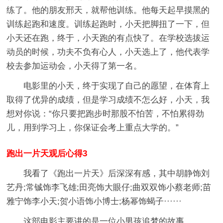
练了。他的朋友邢天，就帮他训练。他每天起早摸黑的
训练起跑和速度。训练起跑时，小天把脚扭了一下，但
小天还在跑，终于，小天跑的有点快了。在学校选拔运
动员的时候，功夫不负有心人，小天选上了，他代表学
校去参加运动会，小天得了第一名。
电影里的小天，终于实现了自己的愿望，在体育上
取得了优异的成绩，但是学习成绩不怎么好，小天，我
想对你说：“你只要把跑步时那股不怕苦，不怕累得劲
儿，用到学习上，你保证会考上重点大学的。”
跑出一片天观后心得3
我看了《跑出一片天》后深深有感，其中胡静饰刘
艺丹;常铖饰李飞雄;田亮饰大眼仔;曲双双饰小蔡老师;苗
雅宁饰李小天;贺小语饰小博士;杨幂饰蝎子······
这部电影主要讲的是一位小男孩追梦的故事。