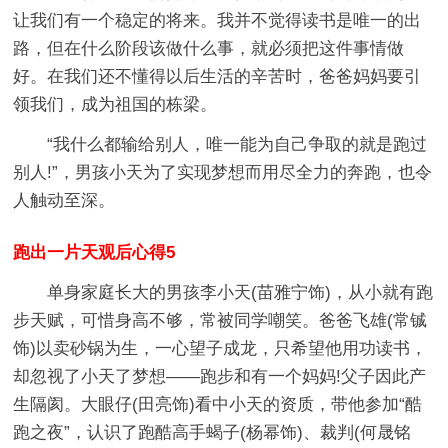
让我们有一个稳定的将来。我并不觉得读书是唯一的出
路，但在什么阶段该做什么事，就必须把这件事情做
好。在我们还不懂得以后生活的辛苦时，爸爸妈妈要引
领我们，成为祖国的栋梁。
“我什么都输给别人，唯一能为自己争取的就是跑过
别人!”，男孩小天为了实现梦想而用尽全力的奔跑，也令
人触动至深。
跑出一片天观后心得5
单身家庭长大的男孩李小天(苗雅宁饰)，从小就有跑
步天赋，可惜身高不够，常被同学嘲笑。爸爸飞雄(常铖
饰)以卖砂锅为生，一心望子成龙，只希望他用功读书，
却忽视了小天了梦想——跑步和有一个妈妈!父子因此产
生隔阂。大眼仔(田亮饰)看中小天的资质，带他参加“酷
跑之夜”，认识了跑酷高手蝎子(杨幂饰)、裁判(何晟铭