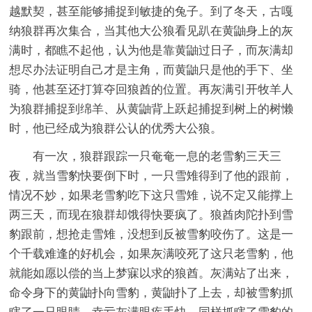
越默契，甚至能够捕捉到敏捷的兔子。到了冬天，古嘎
纳狼群再次集合，当其他大公狼看见趴在黄鼬身上的灰
满时，都瞧不起他，认为他是靠黄鼬过日子，而灰满却
想尽办法证明自己才是主角，而黄鼬只是他的手下、坐
骑，他甚至还打算夺回狼酋的位置。再灰满引开牧羊人
为狼群捕捉到绵羊、从黄鼬背上跃起捕捉到树上的树懒
时，他已经成为狼群公认的优秀大公狼。
有一次，狼群跟踪一只奄奄一息的老雪豹三天三
夜，就当雪豹快要倒下时，一只雪雉得到了他的跟前，
情况不妙，如果老雪豹吃下这只雪雉，说不定又能撑上
两三天，而现在狼群却饿得快要疯了。狼酋肉陀扑到雪
豹跟前，想抢走雪雉，没想到反被雪豹咬伤了。这是一
个千载难逢的好机会，如果灰满咬死了这只老雪豹，他
就能如愿以偿的当上梦寐以求的狼酋。灰满站了出来，
命令身下的黄鼬扑向雪豹，黄鼬扑了上去，却被雪豹抓