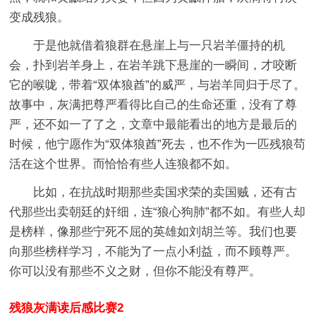
变成残狼。
于是他就借着狼群在悬崖上与一只岩羊僵持的机
会，扑到岩羊身上，在岩羊跳下悬崖的一瞬间，才咬断
它的喉咙，带着“双体狼酋”的威严，与岩羊同归于尽了。
故事中，灰满把尊严看得比自己的生命还重，没有了尊
严，还不如一了了之，文章中最能看出的地方是最后的
时候，他宁愿作为“双体狼酋”死去，也不作为一匹残狼苟
活在这个世界。而恰恰有些人连狼都不如。
比如，在抗战时期那些卖国求荣的卖国贼，还有古
代那些出卖朝廷的奸细，连“狼心狗肺”都不如。有些人却
是榜样，像那些宁死不屈的英雄如刘胡兰等。我们也要
向那些榜样学习，不能为了一点小利益，而不顾尊严。
你可以没有那些不义之财，但你不能没有尊严。
残狼灰满读后感比赛2