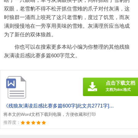
瞎了一只眼睛，幸亏灰满眼疾手快，同样抓瞎了雪豹的
双眼，老雪豹不得不松开抓住雪雉的爪子对付灰满，这
时狼群一涌而上咬死了这只老雪豹，度过了饥荒，而灰
满则慢慢地在一旁享用美味的雪雉。灰满理所应当地成
为了新任的双体狼酋。
你也可以在搜索更多本站小编为你整理的其他残狼
灰满读后感比赛多篇600字范文。
点击下载文档
文档为doc格式
《残狼灰满读后感比赛多篇600字[此文共2771字].doc》
将本文的Word文档下载到电脑，方便收藏和打印
推荐度：