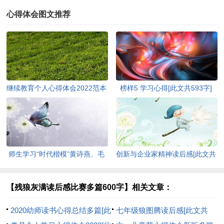
心得体会图文推荐
继续教育个人心得体会2022范本
榜样5 学习心得[此文共593字]
[此文共5440字]
师生学习“时代楷模”黄诗燕、毛
创新与企业家精神读后感[此文共
相林先进事迹心得体会[此文共
3464字]
1570字]
【残狼灰满读后感比赛多篇600字】相关文章：
2020幼师读书心得总结多篇[此
七年级狼图腾读后感[此文共