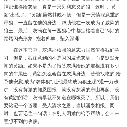
神都懒得给灰满。真是一只见利忘义的狼。这时，“黄
鼬”出现了。“黄鼬”虽然其貌不扬，但是一只情深意重的
母狼，一直留在他的身边，帮助他在一次成为了威风的
狼王。最后，灰满在每一匹狼心中都定格着自己“/狼”的
熠熠闪光形象--抱着羚羊，坠入深渊……
在这本书中，灰满那顽强的意志力固然值得我们学
习。但是，我注意到的不是闪闪发光灰满，而是默默无
闻的黄鼬。如果不是为了报答灰满给她的那根没有多少
肉的牛尾巴，黄鼬怎么会留在灰满身边，替他找吃的;给
予他安慰;成为“双体狼”;让他最终成为狼王呢?退一万步
讲，没有黄鼬的知恩图报，就没有灰满的东山再起。没
有黄鼬的话，灰满早就不知道在哪饿死了。所以，我们
要铭记一个道理：受人滴水之恩，当以涌泉相报。同
时，也要记住一句话：在别人困难的给予帮助，会带来
意想不到的收获。