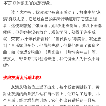
坏它“双体狼王”的光辉形象。
读了这本书，我深深地被狼王感动了，故事中的“灰
满”身残志坚，它通过自己的实际行动证明了它还是强
者，这使我想起了张海迪，她5岁患脊髓病，胸以下全部
瘫痪，但是她并没有放弃，艰苦学习，获得了许多成
就，荣获“八十年代新雷锋”、“当代保尔”等美誉。我还想
到了音乐家贝多芬，他虽然失聪，但是他创造了很多名
曲，如《命运交响曲》《月光曲》《热情奏鸣曲》等。
残疾人、野兽都可以创造奇迹，我们健全人为什么不能
呢?
残狼灰满读后感比赛3
灰满从狼酋位上退了出来，被小贱狼黄鼬救了。黄
鼬让灰满的两条残爪站在自己背上，让它站了起来。几
个月后，经过艰苦的训练，它们外出狩猎捕到一只兔