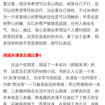
要活着，便还有希望可以东山再起。就算自己不行，也
可以把希望寄托给后代，没必要自己牺牲。不过灰满作
为一只有着雄心的野狼的话也是可以理解的，毕竟也是
有野心的嘛。自己的尊严被随意践踏，任何人都会生
气、伤心、难过。谁心里都会希望这个人遭到报应，虽
然受到背叛，但宽容是最好的办法。看了这个故事，我
发现有时候不管是谁犯错，都可以原谅。
残狼灰满读后感比赛4
在这个假期里，我读了一本名叫《残狼灰满》的
书，这是沈石溪写的动物小说。书的主人公是一个名
叫“灰满”的狼王。但非常可惜的是，灰满在一次狩猎中，
为救“黑珍珠”--一只貌美如花的母狼，而让野猪咬掉一条
腿。三条腿的狼在生活中没什么困难，但要命的是，他
本来就是三条腿。两条腿的灰满不仅被赶下了狼王的宝
座，还被狼群抛下。而黑珍珠，在新狼王选出后，连眼