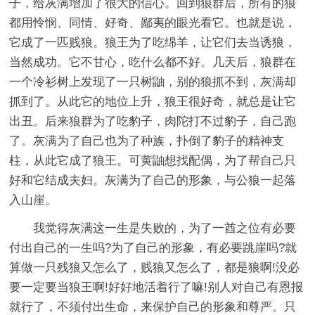
子，给灰满增加了很大的信心。回到狼群后，所有的狼
都用怜悯、同情、好奇、鄙夷的眼光看它。也就是说，
它成了一匹贱狼。狼王为了吃绵羊，让它们去当诱狼，
当然成功。它不甘心，吃什么都不好。几天后，狼群在
一个冷衫树上发现了一只树鼬，别的狼抓不到，灰满却
抓到了。从此它的地位上升，狼王很好奇，就总是让它
出丑。后来狼群为了吃豹子，肉陀打不过豹子，自己跑
了。灰满为了自己也为了种族，扑倒了豹子的精神支
柱，从此它成了狼王。可黄鼬想找配偶，为了帮自己只
好和它结成夫妇。灰满为了自己的形象，与公狼一起落
入山崖。
我觉得灰满这一生是失败的，为了一酋之位有必要
付出自己的一生吗?为了自己的形象，有必要跳崖吗?就
算做一只残狼又怎么了，贱狼又怎么了，都是狼啊!没必
要一定要当狼王啊!好好地活着行了嘛!别人对自己有恩报
就行了，不须付出生命，来保护自己的形象和尊严。只