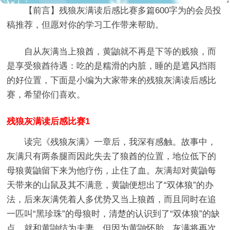
【前言】
残狼灰满读后感比赛多篇600字
为的会员投
稿推荐，但愿对你的学习工作带来帮助。
自从灰满当上狼酋，黄鼬就不再是下等的贱狼，而
是享受狼酋待遇：吃的是糯滑的内脏，睡的是遮风挡雨
的好位置，下面是小编为大家带来的残狼灰满读后感比
赛，希望你们喜欢。
残狼灰满读后感比赛1
读完《残狼灰满》一章后，我深有感触。故事中，
灰满只有两条腿而因此失去了狼酋的位置，地位低下的
母狼黄鼬留下来为他疗伤，止住了血。灰满却对黄鼬每
天带来的山鼠及其不满意，黄鼬便想出了“双体狼”的办
法，后来灰满凭着人多优势又当上狼酋，而且同时在追
一匹叫“黑珍珠”的母狼时，清楚的认识到了“双体狼”的缺
点，就和黄鼬结为夫妻，但因为黄鼬怀胎，灰满将再次