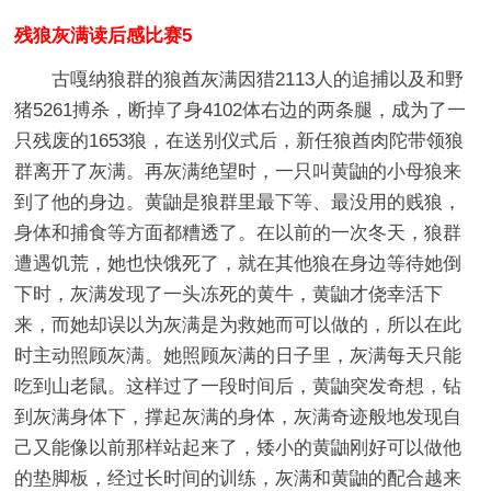
残狼灰满读后感比赛5
古嘎纳狼群的狼酋灰满因猎2113人的追捕以及和野
猪5261搏杀，断掉了身4102体右边的两条腿，成为了一
只残废的1653狼，在送别仪式后，新任狼酋肉陀带领狼
群离开了灰满。再灰满绝望时，一只叫黄鼬的小母狼来
到了他的身边。黄鼬是狼群里最下等、最没用的贱狼，
身体和捕食等方面都糟透了。在以前的一次冬天，狼群
遭遇饥荒，她也快饿死了，就在其他狼在身边等待她倒
下时，灰满发现了一头冻死的黄牛，黄鼬才侥幸活下
来，而她却误以为灰满是为救她而可以做的，所以在此
时主动照顾灰满。她照顾灰满的日子里，灰满每天只能
吃到山老鼠。这样过了一段时间后，黄鼬突发奇想，钻
到灰满身体下，撑起灰满的身体，灰满奇迹般地发现自
己又能像以前那样站起来了，矮小的黄鼬刚好可以做他
的垫脚板，经过长时间的训练，灰满和黄鼬的配合越来