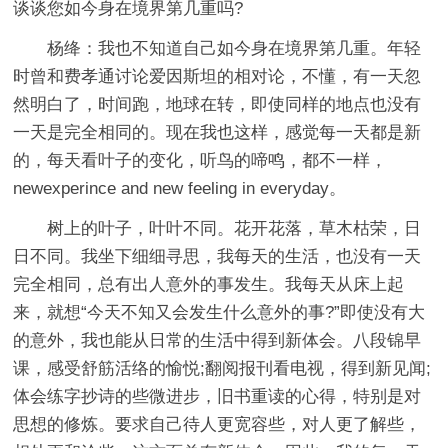
谈谈您如今身在境界第几重吗?
杨绛：我也不知道自己如今身在境界第几重。年轻
时曾和费孝通讨论爱因斯坦的相对论，不懂，有一天忽
然明白了，时间跑，地球在转，即使同样的地点也没有
一天是完全相同的。现在我也这样，感觉每一天都是新
的，每天看叶子的变化，听鸟的啼鸣，都不一样，
newexperince and new feeling in everyday。
树上的叶子，叶叶不同。花开花落，草木枯荣，日
日不同。我坐下细细寻思，我每天的生活，也没有一天
完全相同，总有出人意外的事发生。我每天从床上起
来，就想“今天不知又会发生什么意外的事?”即使没有大
的意外，我也能从日常的生活中得到新体会。八段锦早
课，感受舒筋活络的愉悦;翻阅报刊看电视，得到新见闻;
体会练字抄诗的些微进步，旧书重读的心得，特别是对
思想的修炼。要求自己待人更宽容些，对人更了解些，