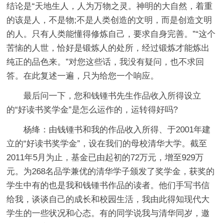
结论是“天地生人，人为万物之灵。神明的大自然，着重
的该是人，不是物;不是人类创造的文明，而是创造文明
的人。只有人类能懂得修炼自己，要求自身完善。”“这个
苦恼的人世，恰好是锻炼人的处所，经过锻炼才能炼出
纯正的品色来。”对您这些话，我没有疑问，也不求回
答。在此复述一遍，只为给您一个响应。
最后问一下，您和钱锺书先生作品收入所得设立
的“好读书奖学金”是怎么运作的，运转得好吗?
杨绛：由钱锺书和我的作品收入所得、于2001年建
立的“好读书奖学金”，设在我们的母校清华大学。截至
2011年5月为止，基金已由起初的72万元，增至929万
元。为268名品学兼优的清华学子颁发了奖学金，获奖的
学生中有的也是我和钱锺书作品的读者。他们手写书信
给我，谈谈自己的成长和校园生活，我由此得知现代大
学生的一些状况和心态。有的同学说我与清华同岁，邀