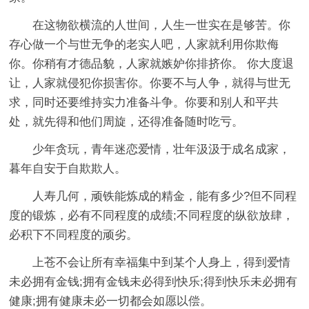
在这物欲横流的人世间，人生一世实在是够苦。你
存心做一个与世无争的老实人吧，人家就利用你欺侮
你。你稍有才德品貌，人家就嫉妒你排挤你。 你大度退
让，人家就侵犯你损害你。你要不与人争，就得与世无
求，同时还要维持实力准备斗争。你要和别人和平共
处，就先得和他们周旋，还得准备随时吃亏。
少年贪玩，青年迷恋爱情，壮年汲汲于成名成家，
暮年自安于自欺欺人。
人寿几何，顽铁能炼成的精金，能有多少?但不同程
度的锻炼，必有不同程度的成绩;不同程度的纵欲放肆，
必积下不同程度的顽劣。
上苍不会让所有幸福集中到某个人身上，得到爱情
未必拥有金钱;拥有金钱未必得到快乐;得到快乐未必拥有
健康;拥有健康未必一切都会如愿以偿。