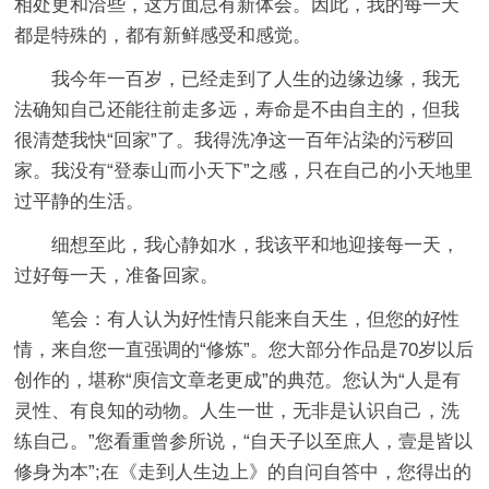
相处更和洽些，这方面总有新体会。因此，我的每一天
都是特殊的，都有新鲜感受和感觉。
我今年一百岁，已经走到了人生的边缘边缘，我无
法确知自己还能往前走多远，寿命是不由自主的，但我
很清楚我快“回家”了。我得洗净这一百年沾染的污秽回
家。我没有“登泰山而小天下”之感，只在自己的小天地里
过平静的生活。
细想至此，我心静如水，我该平和地迎接每一天，
过好每一天，准备回家。
笔会：有人认为好性情只能来自天生，但您的好性
情，来自您一直强调的“修炼”。您大部分作品是70岁以后
创作的，堪称“庾信文章老更成”的典范。您认为“人是有
灵性、有良知的动物。人生一世，无非是认识自己，洗
练自己。”您看重曾参所说，“自天子以至庶人，壹是皆以
修身为本”;在《走到人生边上》的自问自答中，您得出的