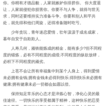
你。你稍有才德品貌，人家就嫉妒你排挤你。 你大度退
让，人家就侵犯你损害你。你要不与人争，就得与世无
求，同时还要维持实力准备斗争。你要和别人和平共
处，就先得和他们周旋，还得准备随时吃亏。
少年贪玩，青年迷恋爱情，壮年汲汲于成名成家，
暮年自安于自欺欺人。
人寿几何，顽铁能炼成的精金，能有多少?但不同程
度的锻炼，必有不同程度的成绩;不同程度的纵欲放肆，
必积下不同程度的顽劣。
上苍不会让所有幸福集中到某个人身上，得到爱情
未必拥有金钱;拥有金钱未必得到快乐;得到快乐未必拥有
健康;拥有健康未必一切都会如愿以偿。
保持知足常乐的心态才是淬炼心智，净化心灵的最
佳途径。一切快乐的享受都属于精神，这种快乐把忍受