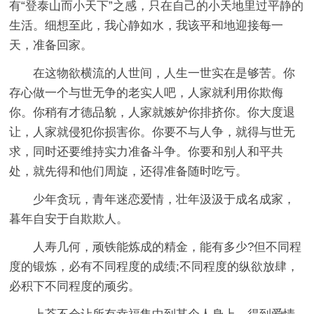
有“登泰山而小天下”之感，只在自己的小天地里过平静的
生活。细想至此，我心静如水，我该平和地迎接每一
天，准备回家。
在这物欲横流的人世间，人生一世实在是够苦。你
存心做一个与世无争的老实人吧，人家就利用你欺侮
你。你稍有才德品貌，人家就嫉妒你排挤你。你大度退
让，人家就侵犯你损害你。你要不与人争，就得与世无
求，同时还要维持实力准备斗争。你要和别人和平共
处，就先得和他们周旋，还得准备随时吃亏。
少年贪玩，青年迷恋爱情，壮年汲汲于成名成家，
暮年自安于自欺欺人。
人寿几何，顽铁能炼成的精金，能有多少?但不同程
度的锻炼，必有不同程度的成绩;不同程度的纵欲放肆，
必积下不同程度的顽劣。