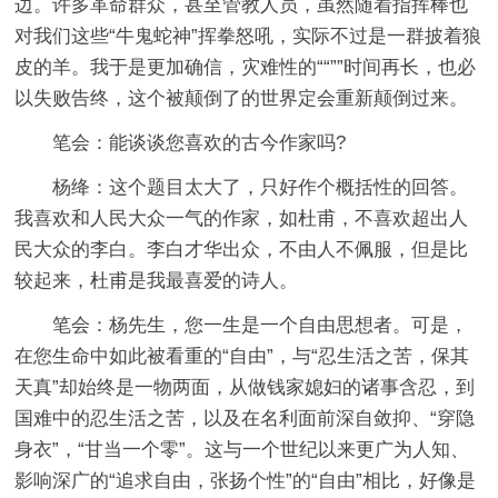
边。许多革命群众，甚至管教人员，虽然随着指挥棒也
对我们这些“牛鬼蛇神”挥拳怒吼，实际不过是一群披着狼
皮的羊。我于是更加确信，灾难性的““””时间再长，也必
以失败告终，这个被颠倒了的世界定会重新颠倒过来。
笔会：能谈谈您喜欢的古今作家吗?
杨绛：这个题目太大了，只好作个概括性的回答。
我喜欢和人民大众一气的作家，如杜甫，不喜欢超出人
民大众的李白。李白才华出众，不由人不佩服，但是比
较起来，杜甫是我最喜爱的诗人。
笔会：杨先生，您一生是一个自由思想者。可是，
在您生命中如此被看重的“自由”，与“忍生活之苦，保其
天真”却始终是一物两面，从做钱家媳妇的诸事含忍，到
国难中的忍生活之苦，以及在名利面前深自敛抑、“穿隐
身衣”，“甘当一个零”。这与一个世纪以来更广为人知、
影响深广的“追求自由，张扬个性”的“自由”相比，好像是