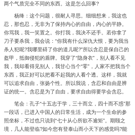
两个气质完全不同的东西。这是怎么回事?
杨绛：这个问题，很耐人寻思。细细想来，我这也
忍，那也忍，无非为了保持内心的自由，内心的平静。
你骂我，我一笑置之。你打我，我决不还手。若你拿了
刀子要杀我，我会说：“你我有什么深仇大恨，要为我当
杀人犯呢?我哪里碍了你的道儿呢?”所以含忍是保自己的
盔甲，抵御侵犯的盾牌。我穿了“隐身衣”，别人看不见
我，我却看得见别人，我甘心当个“零”，人家不把我当个
东西，我正好可以把看不起我的人看个透。这样，我就
可以追求自由，张扬个性。所以我说，含忍和自由是辨
证的统一。含忍是为了自由，要求自由得要学会含忍。
笔会：孔子“十五志于学，三十而立，四十而不惑”那
一段话，已进入中国人的日常生活，成为一个生命的参
照坐标，不过也只说到“七十从心所欲不逾矩”。期颐之
境，几人能登临?如今您有登泰山而小天下的感觉吗?能