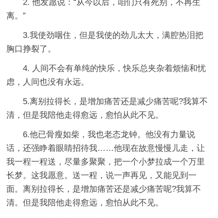
2. 他发愿说：“从今以后，咱们只有死别，不再生
离。”
3.我使劲咽住，但是我使的劲儿太大，满腔热泪把
胸口挣裂了。
4. 人间不会有单纯的快乐，快乐总夹杂着烦恼和忧
虑，人间也没有永远。
5.离别拉得长，是增加痛苦还是减少痛苦呢?我算不
清，但是我陪他走得愈远，愈怕从此不见。
6.他已骨瘦如柴，我也老态龙钟。他没有力量说
话，还强睁着眼睛招待我……他现在故意慢慢儿走，让
我一程一程送，尽量多聚聚，把一个小梦拉成一个万里
长梦。这我愿意。送一程，说一声再见，又能见到一
面。离别拉得长，是增加痛苦还是减少痛苦呢?我算不
清。但是我陪他走得愈远，愈怕从此不见。