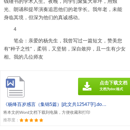
钱锺书的学术人生。夜晚，同学们聚集大草坪，用烛
光、朗诵和提琴演奏追思他们的老学长。我年老，未能
身临其境，但深为他们的真诚感动。
4
笔会：亲爱的杨先生，我曾写过一篇短文，赞美您
有“种子之性”，柔弱，又坚韧，深自敛抑，且一生有少女
相。我的几位师友
点击下载文档
文档为doc格式
《杨绛百岁感言（集锦5篇）[此文共12547字].doc》
将本文的Word文档下载到电脑，方便收藏和打印
推荐度：