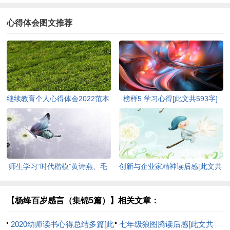
心得体会图文推荐
继续教育个人心得体会2022范本
榜样5 学习心得[此文共593字]
[此文共5440字]
师生学习“时代楷模”黄诗燕、毛
创新与企业家精神读后感[此文共
相林先进事迹心得体会[此文共
3464字]
1570字]
【杨绛百岁感言（集锦5篇）】相关文章：
2020幼师读书心得总结多篇[此
七年级狼图腾读后感[此文共