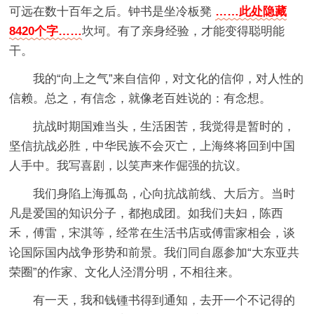
可远在数十百年之后。钟书是坐冷板凳
……此处隐藏
8420个字……
坎坷。有了亲身经验，才能变得聪明能
干。
我的“向上之气”来自信仰，对文化的信仰，对人性的
信赖。总之，有信念，就像老百姓说的：有念想。
抗战时期国难当头，生活困苦，我觉得是暂时的，
坚信抗战必胜，中华民族不会灭亡，上海终将回到中国
人手中。我写喜剧，以笑声来作倔强的抗议。
我们身陷上海孤岛，心向抗战前线、大后方。当时
凡是爱国的知识分子，都抱成团。如我们夫妇，陈西
禾，傅雷，宋淇等，经常在生活书店或傅雷家相会，谈
论国际国内战争形势和前景。我们同自愿参加“大东亚共
荣圈”的作家、文化人泾渭分明，不相往来。
有一天，我和钱锺书得到通知，去开一个不记得的