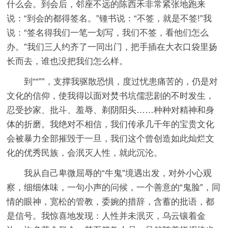
什么会。到会后，邻座不远的陈西禾非常紧张地跑来
说：“到会的都得签名。”锺书说：“不签，就是不签!”我
说：“签名得我们一笔一划写，我们不签，看他们怎么
办。”我们三人约齐了一同出门，把手插在大衣口袋里扬
长而去，谁也没把我们怎么样。
到““””，支撑我驱散恐惧，度过忧患痛苦的，仍是对
文化的信仰，使我得以面对焚书坑儒悲剧的不时发生，
忍受抄家、批斗、羞辱、剃阴阳头……种种对精神和身
体的折磨。我绝对不相信，我们传承几千年的宝贵文化
会被暴力全部摧毁于一旦，我们这个曾创造如此灿烂文
化的优秀民族，会泯灭人性，就此沉沦。
我从自己卑微屈辱的“牛鬼”境遇出发，对外小心观
察，细细体味，一句小声的问候，一个善意的“鬼脸”，同
情的眼神，宽松的管教，委婉的措辞，含蓄的批语，都
是信号。我惊喜地发现：人性并未泯灭，乌云镶着金