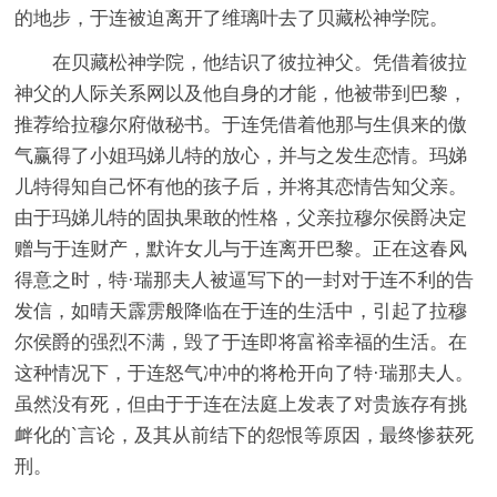
的地步，于连被迫离开了维璃叶去了贝藏松神学院。
在贝藏松神学院，他结识了彼拉神父。凭借着彼拉
神父的人际关系网以及他自身的才能，他被带到巴黎，
推荐给拉穆尔府做秘书。于连凭借着他那与生俱来的傲
气赢得了小姐玛娣儿特的放心，并与之发生恋情。玛娣
儿特得知自己怀有他的孩子后，并将其恋情告知父亲。
由于玛娣儿特的固执果敢的性格，父亲拉穆尔侯爵决定
赠与于连财产，默许女儿与于连离开巴黎。正在这春风
得意之时，特·瑞那夫人被逼写下的一封对于连不利的告
发信，如晴天霹雳般降临在于连的生活中，引起了拉穆
尔侯爵的强烈不满，毁了于连即将富裕幸福的生活。在
这种情况下，于连怒气冲冲的将枪开向了特·瑞那夫人。
虽然没有死，但由于于连在法庭上发表了对贵族存有挑
衅化的`言论，及其从前结下的怨恨等原因，最终惨获死
刑。