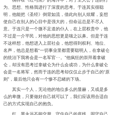
徜徉在《红与黑》的海洋中，对于主人公于连的行
为、思想、性格我进行了深度的思考。于连其实很聪
明，他能把《圣经》倒背如流，借此向别人炫耀，妄想
使自己在别人的心目中是强大的，但命运总是不尽人
意。于连只是一个微不足道的仆人，在上层权贵中，他
不过是一介平民，对他的思想更是嗤之以鼻。但是于连
不这样想，他想进入上层社会，他想得到权利、地位、
名声，他总是想着“一切事业里都需要聪明人，在拿破仑
的统治下我将会是一名军官···。”他疯狂的崇拜着拿破
仑，却没有思考过拿破仑为什么会成功，为什么拿破仑
会是一名将军，然而于连的思考却仅仅止步于自己的“原
则”，最后他只会有一个惨不忍睹的下场。
其实一个人，无论他的地位多么的显赫，又或是多
么的卑微，只要做好自己就可以了，我们应该用合适自
己的方式实现自己的抱负。
红、黑永远不能交替，守住自己的底线，固守自己