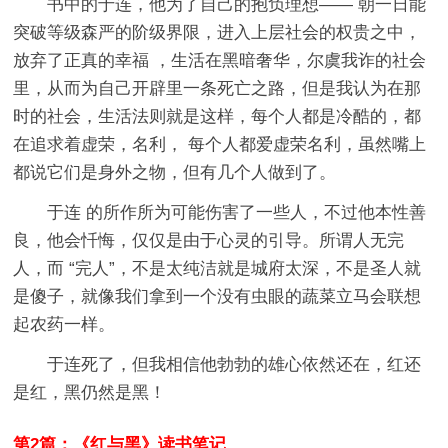
书中的于连，他为了自己的抱负理想—— 朝一日能
突破等级森严的阶级界限，进入上层社会的权贵之中，
放弃了正真的幸福 ，生活在黑暗奢华，尔虞我诈的社会
里，从而为自己开辟里一条死亡之路，但是我认为在那
时的社会，生活法则就是这样，每个人都是冷酷的，都
在追求着虚荣，名利， 每个人都爱虚荣名利，虽然嘴上
都说它们是身外之物，但有几个人做到了。
于连 的所作所为可能伤害了一些人，不过他本性善
良，他会忏悔，仅仅是由于心灵的引导。所谓人无完
人，而 “完人”，不是太纯洁就是城府太深，不是圣人就
是傻子，就像我们拿到一个没有虫眼的蔬菜立马会联想
起农药一样。
于连死了，但我相信他勃勃的雄心依然还在，红还
是红，黑仍然是黑！
第2篇：《红与黑》读书笔记