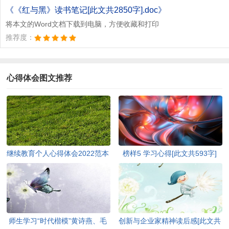
《《红与黑》读书笔记[此文共2850字].doc》
将本文的Word文档下载到电脑，方便收藏和打印
推荐度：
心得体会图文推荐
继续教育个人心得体会2022范本
榜样5 学习心得[此文共593字]
[此文共5440字]
师生学习“时代楷模”黄诗燕、毛
创新与企业家精神读后感[此文共