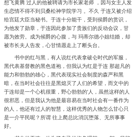
想飞黄腾 过人的他被聘请为市长家老师 ，因与女主人发
生恋情不得不到贝桑松神学院学习 。不久 于连又被介绍
给宫廷大臣当秘书。于连十分能干，受到侯爵的赏识，
为他发了勋章，于连因此参加了贵族们的反动会议，甘
愿为效劳。成为候爵的心腹，与 玛蒂尔德小姐结婚，却
被市长夫人告发，心甘情愿走上了断头台。
书中的红与黑，有人说红代表拿破仑时代的军服，
黑代表基督教的黑色道袍，但我认为红是于连 那超凡的
能力和勃勃的雄心，黑代表现实社会制度的森严和黑
暗，在当时社会往往是黑熄灭了人们的希望，而文中的
于连却是一个心机很重，野心勃勃的'人，虽然这样的人
很邪恶，但是我认为他是最容易在当时社会有一番作为
的人，他还有过人的智慧，这样优秀的人物怎么甘心只
是一介平民呢？所谓 往上爬总比消沉堕落、无所事事
好。