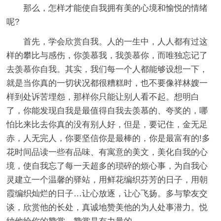
那么，怎样才能使自我拥有美的心境和愉悦的情绪
呢?
首先，学会欣赏自我。人的一生中，人人都有过这
样的攀比与感伤，你羡慕我，我羡慕你，而唯独忘记了
去羡慕你自我。其实，我们每一个人都能够设想一下，
就是当你真的一切状况都很糟糕时，也不要像祥林嫂一
样到处诉苦埋怨，那样你只能让别人看不起。想明白
了，你能发现自我是最值得自我去羡慕的、夸奖的，哪
怕比来比去你真的没有别人好，但是，要记住，金无足
赤，人无完人，你要坚信你是最棒的，你是最富有的!多
花时间品读一些有品味、有寓意的美文，美化自我的心
境，使自我忘了每一天超多的琐碎的烦心事，为自我心
灵建立一个温馨的驿站，用鲜花编织芬芳的日子，用朝
霞编织灿烂的日子…让心放逐，让心飞扬。多与挚友交
谈，欣赏他的长处，真诚地赞美他的为人处事潜力。悦