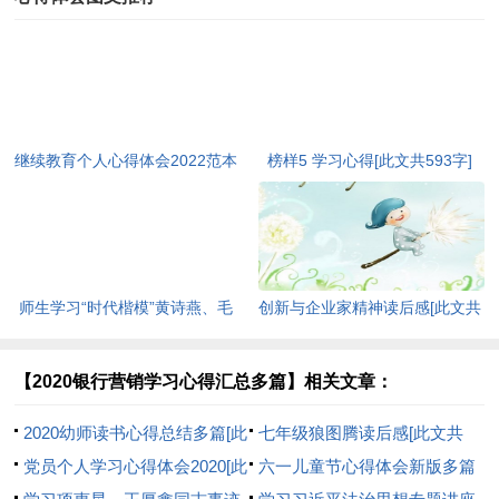
继续教育个人心得体会2022范本
榜样5 学习心得[此文共593字]
[此文共5440字]
师生学习“时代楷模”黄诗燕、毛
创新与企业家精神读后感[此文共
相林先进事迹心得体会[此文共
3464字]
1570字]
【2020银行营销学习心得汇总多篇】相关文章：
2020幼师读书心得总结多篇[此
七年级狼图腾读后感[此文共
文共5403字]
党员个人学习心得体会2020[此
3533字]
六一儿童节心得体会新版多篇