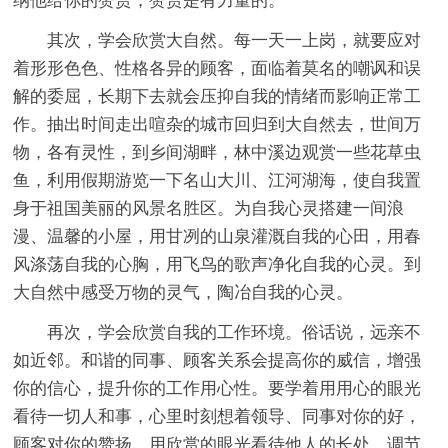
纳他给你的赞赏，赞赏是有力量的。
其次，学会欣赏大自然。每一天一上岗，就要应对
着形形色色、性格各异的顾客，面临着莫名的嘲讽和误
解的委屈，长期下去就会压抑自我的情绪而影响正常工
作。抽出时间走出喧杂的城市回归到大自然去，世间万
物，各有灵性，到乡间湖畔，林中溪边观赏一些花草虫
鱼，利用假期游览一下名山大川、江河湖海，使自我置
身于祖国美丽的风景名胜区。为自我心灵搭建一间浪
漫、温馨的小屋，用甘冽的山泉灌溉自我的心田，用春
风涤荡自我的心胸，用飞鸟的歌声净化自我的心灵。到
大自然中感受万物的灵气，陶冶自我的心灵。
再次，学会欣赏自我的工作环境。俗话说，远亲不
如近邻。和谐的同事、顾客关系会提高你的威信，增强
你的信心，提升你的工作用心性。要学着用用心的眼光
看待一切人和事，心里时刻想着领导、同事对你的好，
顾客对你的赞扬，用欣赏的眼光看待他人的长处。调节