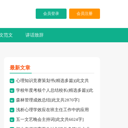
会员登录
会员注册
文范文
讲话致辞
最新文章
心理知识竞赛策划书(精选多篇)[此文共
学校年度考核个人总结校长(精选多篇)[此
5937字]
森林管理成效总结[此文共2870字]
文共7741字]
浅析心理学效应在班主任工作中的应用
五一文艺晚会主持词[此文共6024字]
[此文共3828字]