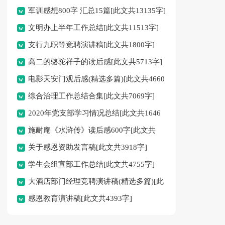
军训感想800字 汇总15篇[此文共13135字]
文明办上半年工作总结[此文共11513字]
支行九职等竞聘演讲稿[此文共1800字]
高二的骆驼祥子的读后感[此文共5713字]
电影天安门观后感(精选多篇)[此文共4660
综合治理工作总结合集[此文共7069字]
字]
2020年党支部学习情况总结[此文共1646
施耐庵《水浒传》读后感600字[此文共
字]
关于感恩资助发言稿[此文共3918字]
2995字]
学生会组宣部工作总结[此文共4755字]
大酒店部门经理竞聘演讲稿(精选多篇)[此
感恩教育演讲稿[此文共4393字]
文共5934字]