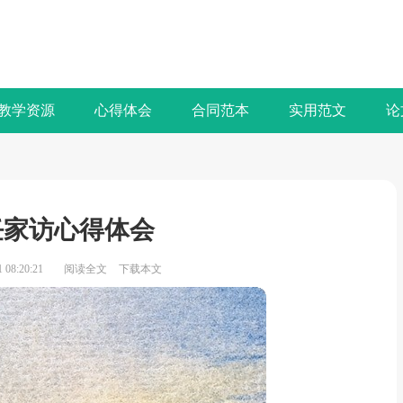
教学资源
心得体会
合同范本
实用范文
论
任家访心得体会
08:20:21
阅读全文
下载本文