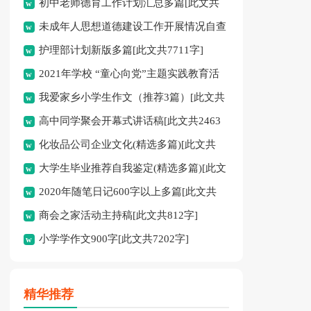
初中老师德育工作计划汇总多篇[此文共
未成年人思想道德建设工作开展情况自查
11627字]
护理部计划新版多篇[此文共7711字]
报告[此文共12435字]
2021年学校 “童心向党”主题实践教育活
我爱家乡小学生作文（推荐3篇）[此文共
动方案[此文共1080字]
高中同学聚会开幕式讲话稿[此文共2463
1167字]
化妆品公司企业文化(精选多篇)[此文共
字]
大学生毕业推荐自我鉴定(精选多篇)[此文
6398字]
2020年随笔日记600字以上多篇[此文共
共5048字]
商会之家活动主持稿[此文共812字]
2977字]
小学学作文900字[此文共7202字]
精华推荐