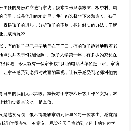
班主任的身份独立进行家访，摸索着来到翁家埭、板桥村、周
的店里，或是他们的租房里，我们都选择坐下来和家长、孩子
，表扬孩子的进步，分析孩子的不足，探讨解决的办法，了解
完成情况??
张，有的孩子早已早早地等在了门口，有的孩子静静地听着老
地点头并表示“我能做到”。孩子入学第一年，有多少的家长在
有很多吧，今天就有一位家长接到我的电话从单位赶回家。家访
，让家长感受到老师对教育的重视，让孩子感受到老师对他的
冬日里的我们无比温暖。家长对于学校和班级工作的支持，对
让我们觉得来这么一趟真值。
只是越发有劲，恨不得能够家访到班里的每一位学生。感觉跑
为我们过得充实、有意义。尽管今天只家访到了班上的10位学