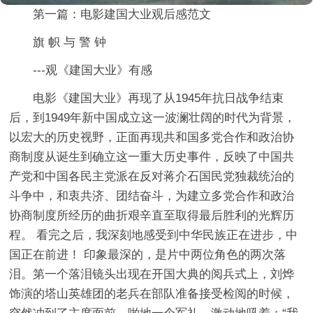
第一篇：电影建国大业观后感范文
旗 帜 与 警 钟
---观《建国大业》有感
电影《建国大业》再现了从1945年抗日战争结束
后，到1949年新中国成立这一波澜壮阔的时代为背景，
以宏大的历史视野，正面再现共和国多党合作和政治协
商制度从诞生到确立这一重大历史事件，反映了中国共
产党和中国各民主党派在反对蒋介石国民党独裁统治的
斗争中，和衷共济、团结奋斗，为建立多党合作和政治
协商制度所经历的曲折艰辛直至取得最后胜利的光辉历
程。 看完之后，我深刻地感受到中华民族正在进步，中
国正在前进！ 印象最深的，是片中两位角色的两次落
泪。第一个落泪镜头出现在开国大典的阅兵式上，刘烨
饰演的塔山英雄团的老兵在部队准备接受检阅的时候，