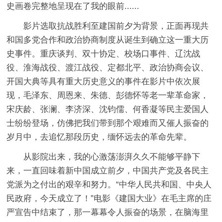
史画卷完整地呈现在了我的眼前......
影片选取抗战胜利至建国前夕为背景，正面再现共
和国多党合作和政治协商制度从诞生到确立这一重大历
史事件。重庆谈判、双十协定、校场口事件、辽沈战
役、淮海战役、渡江战役、定都北平、政治协商会议、
开国大典等具有重大历史意义的事件在影片中依次展
现，毛泽东、周恩来、朱德、彭德怀等老一辈革命家，
宋庆龄、张澜、李济深、沈钧儒、何香凝等民主爱国人
士纷纷登场，仿佛把我们带到那个艰难而又催人振奋的
岁月中，去追忆那段历史，缅怀远去的革命先辈。
从影院出来，我的心激荡澎湃久久不能够平静下
来，一直回味着新中国成立前夕，中国共产党及各民主
党派为之付出的艰辛和努力。“中华人民共和国、中央人
民政府，今天成立了！”电影《建国大业》在毛主席的庄
严宣告中结束了，那一幕幕令人振奋的场景，在脑海里