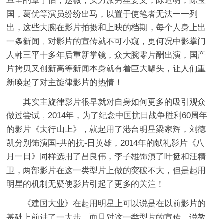
旦里的章子怡，赵薇，实力派男星姜文，陈道明，陈宝
国，葛优等演员纷纷出马，以置于使笔者无法一一列
出，这些大腕在影片拍摄和上映的档期，每个人身上出
一条新闻，对影片的宣传就不可小窥，更何况中影掌门
人韩三平十多年后重新掌镜，众大腕零片酬出演，国产
片拷贝又创新高等新闻本身就有着巨大噱头，让人们重
新唤起了对主旋律影片的热情！
其实主旋律影片很早就对自身如何更多的吸引观众
做过尝试，2014年，为了纪念中国抗日战争胜利60周年
的影片《太行山上》，就起用了港台明星梁家辉，刘德
凯分别饰演国-共的抗-日英雄，2014年的献礼影片《八
月一日》同样选用了吕良伟，李子雄饰演了叶挺和汪精
卫，两部影片在这一类型片上做的突破不大，但是起用
明星的机制无疑使影片引起了更多的关注！
《建国大业》在起用明星上可以说是在以前影片的
基础上前进了一大步，而且对这一类型片的宣传，说教