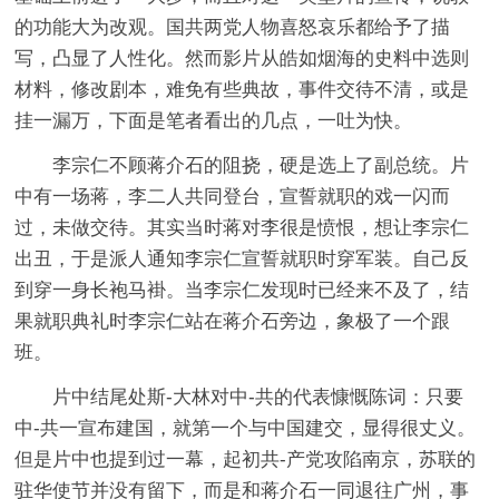
的功能大为改观。国共两党人物喜怒哀乐都给予了描
写，凸显了人性化。然而影片从皓如烟海的史料中选则
材料，修改剧本，难免有些典故，事件交待不清，或是
挂一漏万，下面是笔者看出的几点，一吐为快。
李宗仁不顾蒋介石的阻挠，硬是选上了副总统。片
中有一场蒋，李二人共同登台，宣誓就职的戏一闪而
过，未做交待。其实当时蒋对李很是愤恨，想让李宗仁
出丑，于是派人通知李宗仁宣誓就职时穿军装。自己反
到穿一身长袍马褂。当李宗仁发现时已经来不及了，结
果就职典礼时李宗仁站在蒋介石旁边，象极了一个跟
班。
片中结尾处斯-大林对中-共的代表慷慨陈词：只要
中-共一宣布建国，就第一个与中国建交，显得很丈义。
但是片中也提到过一幕，起初共-产党攻陷南京，苏联的
驻华使节并没有留下，而是和蒋介石一同退往广州，事