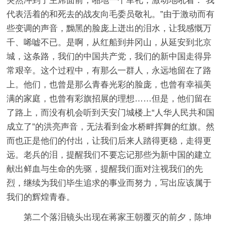
突然冲到了主席面前，啪地一个军礼，激动地吼着：“我
代表活着的和死去的战友向毛委员敬礼。”由于激动而有
些变调的声音，黝黑的脸庞上迸出的泪水，让我感慨万
千、唏嘘不已。是啊，从红船到井冈山，从延安到北京
城，这条路，我们的中国共产党，我们的新中国走得异
常艰辛。这个过程中，有那么一群人，永远地留在了路
上。他们，也曾是那么青春光彩的脸庞，也曾有幸福美
满的家庭，也曾有彩旗招展的理想……但是，他们留在
了路上，而没有机会听到天安门城楼上“人华人民共和国
成立了”的洪亮声音，无法看到金水桥畔挥舞的红旗。然
而也正是他们的付出，让我们后来人踏得更稳，走得更
远。老兵的泪，提醒我们不要忘记那些为新中国的建立
献出鲜血与生命的先驱，提醒我们面对注视我们的先
烈，继续为我们毕生追求的事业而努力，写出应该属于
我们的辉煌青春。
第二个落泪镜头出现在蒋家王朝覆灭的前夕，陈坤