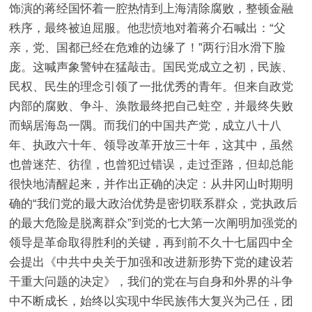
饰演的蒋经国怀着一腔热情到上海清除腐败，整顿金融
秩序，最终被迫屈服。他悲愤地对着蒋介石喊出：“父
亲，党、国都已经在危难的边缘了！”两行泪水滑下脸
庞。这喊声象警钟在猛敲击。国民党成立之初，民族、
民权、民生的理念引领了一批优秀的青年。但来自政党
内部的腐败、争斗、涣散最终把自己蛀空，并最终失败
而蜗居海岛一隅。而我们的中国共产党，成立八十八
年、执政六十年、领导改革开放三十年，这其中，虽然
也曾迷茫、彷徨，也曾犯过错误，走过歪路，但却总能
很快地清醒起来，并作出正确的决定：从井冈山时期明
确的“我们党的最大政治优势是密切联系群众，党执政后
的最大危险是脱离群众”到党的七大第一次阐明加强党的
领导是革命取得胜利的关键，再到前不久十七届四中全
会提出《中共中央关于加强和改进新形势下党的建设若
干重大问题的决定》，我们的党在与自身和外界的斗争
中不断成长，始终以实现中华民族伟大复兴为己任，团