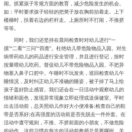
闹。抓紧孩子常规方面的教育，减少危险发生的机会。
如：平时要求孩子轻轻的把凳子放在胸前抬着走。上下
楼梯时，扶着右边的栏杆走。上厕所时不打闹，不推挤
等等。
同时，我们还坚持在晨间检查时对幼儿进行“一
摸”“二看”“三问”“四查”。杜绝幼儿带危险物品入园。对生
病带药幼儿的药品进行安全管理，并且进行登记，按时
按量喂幼儿吃药。督促幼儿不带危险物品入园、不把异
物塞入鼻子口腔中。午睡时不玩发夹，巡回检查幼儿午
睡情况，及时纠正幼儿不准确的睡姿，被子掉了马上给
孩子盖好防止感冒。我们还会在一日活动中观察幼儿的
情绪和面色，发现异常现象立即处理或送保健室。平时
出去活动前，总关照幼儿作好大小便准备;检查自己的鞋
带是否系好;在高强度的活动前是否先脱去一件外套。在
活动中遵守规则，不推、不挤前面的小朋友，不做危险
的动作。这些习惯在每次的活动前教师总是要嘱咐、关