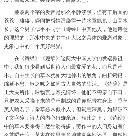
凄，白露未晞。蒹葭采采，白露未已。”
蒹葭两个字的发音是那么平静淡然，但有了后面的
苍苍，凄凄，瞬间把感情渲染得一片水意氤氲，山高水
长。这个男子似乎不同于《诗经》中其他人，他是诗意
的理想的，那水中央的梦中伊人比之具体的爱恋对象，
更象心中的一个美好境界。
在《诗经》《楚辞》这两大中国文学的发端鼻祖
中，我们很少看到后世诗人们最常爱的花，而只是草
木。自由生长的草木犹如大地伸出的触角，曲折蜿蜒，
绵延不息。歌之咏之如同古人自然的生活。《楚辞》是
士大夫所作，咏物言志寄托情怀，他们不需亲自下田，
只把农人采摘下来的香草制成的香囊配带在身上，香草
美人喻君子，杂草恶木似小人，但词意深奥，如果破不
了文字障，诗人的内心很难亲近。相比之下，《诗经》
中的草木要来得自然生动得多，劳作中的人们身边有什
么就唱什么。草木在这里更多地被真实地还原，自然地