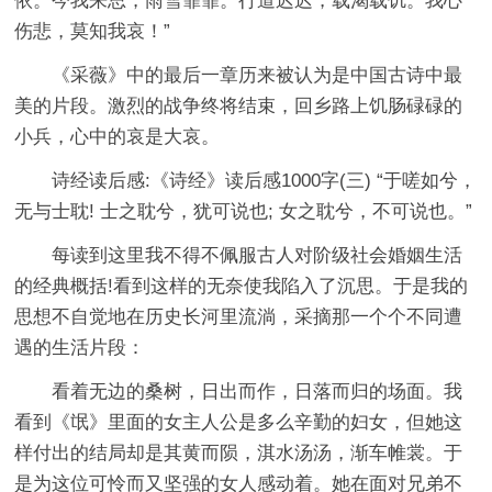
依。今我来思，雨雪霏霏。行道迟迟，载渴载饥。我心
伤悲，莫知我哀！”
《采薇》中的最后一章历来被认为是中国古诗中最
美的片段。激烈的战争终将结束，回乡路上饥肠碌碌的
小兵，心中的哀是大哀。
诗经读后感:《诗经》读后感1000字(三) “于嗟如兮，
无与士耽! 士之耽兮，犹可说也; 女之耽兮，不可说也。”
每读到这里我不得不佩服古人对阶级社会婚姻生活
的经典概括!看到这样的无奈使我陷入了沉思。于是我的
思想不自觉地在历史长河里流淌，采摘那一个个不同遭
遇的生活片段：
看着无边的桑树，日出而作，日落而归的场面。我
看到《氓》里面的女主人公是多么辛勤的妇女，但她这
样付出的结局却是其黄而陨，淇水汤汤，渐车帷裳。于
是为这位可怜而又坚强的女人感动着。她在面对兄弟不