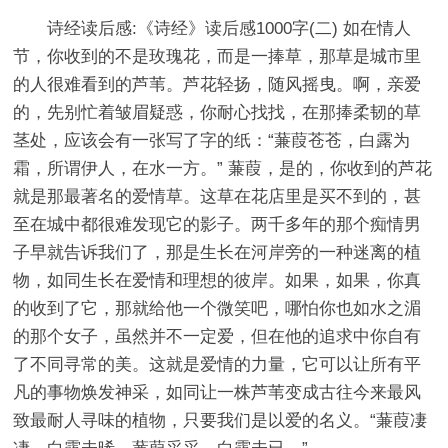
诗经读后感:《诗经》读后感1000字(二) 如在情人
节，你收到的不是玫瑰花，而是一捧草，那草是城市里
的人很难看到的芦苇。芦花轻扬，随风摇曳。啊，亲爱
的，先别忙着皱眉疑惑，你耐心找找，在那捧柔韧的草
茎处，应该会有一张写了字的纸：“蒹葭苍苍，白露为
霜，所谓伊人，在水一方。” 蒹葭，是的，你收到的芦花
就是那最著名的爱情草。这草在花店里是买不到的，甚
至在城中都很难发现它的影子。两千多年的那个痴情男
子早就告诉我们了，那是生长在河岸旁的一种迷离的植
物，如同生长在爱情和理想的彼岸。如果，如果，你真
的收到了它，那就给他一个微笑吧，哪怕你也如水之湄
的那个女子，虽然并不一定爱，但在他的追求中你自有
了不同寻常的美。这就是爱情的力量，它可以让所有平
凡的事物焕发神采，如同让一株芦苇变成古往今来最风
致最耐人寻味的植物，只要我们是以爱的名义。“蒹葭凄