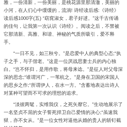
雅，一份清新，一份美丽，是桃花源里那清澈，美丽的
小河，在人们心中缓缓的，流淌! 诗经读后感:《诗经》
读后感1000字(五) “窈窕淑女，君子好逑。”这千古传诵
的佳句，让我第一次认识《诗经》。阅读之后，不禁被
它那清新、高雅、和谐、神秘的气质所吸引，爱不释
手。
“一日不见，如三秋兮。”是恋爱中人的典型心态;“执
子之手，与子偕老。”这是一位厌战思妻士兵的内心独
白。“岂不怀归，是用作歌，将母来谂。”是征人对父母深
深的思念;“谁谓河广，一苇杭之。”是身在卫国的宋国人
的思乡之作;“所谓伊人，在水一方。”含蓄地表达出诗人
对某种可望而不可求的理想的追求。
“淡彼两髦，实维我仪，之死矢靡它。”生动地展示了
一名坚贞不屈的女子誓死捍卫自己爱情的决心;“虽速我
狱，亦不女从。”是一位女性对逼他从婚的贵人的斩钉截