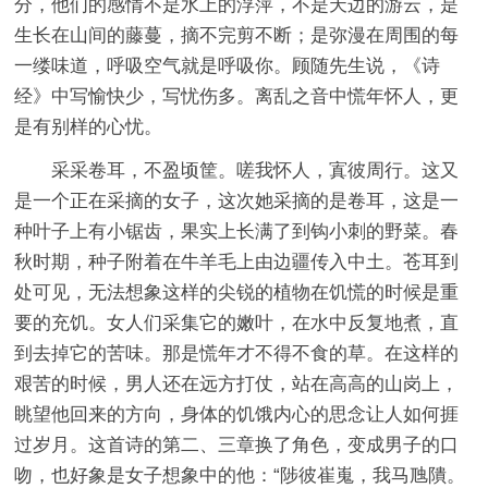
分，他们的感情不是水上的浮萍，不是天边的游云，是
生长在山间的藤蔓，摘不完剪不断；是弥漫在周围的每
一缕味道，呼吸空气就是呼吸你。顾随先生说，《诗
经》中写愉快少，写忧伤多。离乱之音中慌年怀人，更
是有别样的心忧。
采采卷耳，不盈顷筐。嗟我怀人，寘彼周行。这又
是一个正在采摘的女子，这次她采摘的是卷耳，这是一
种叶子上有小锯齿，果实上长满了到钩小刺的野菜。春
秋时期，种子附着在牛羊毛上由边疆传入中土。苍耳到
处可见，无法想象这样的尖锐的植物在饥慌的时候是重
要的充饥。女人们采集它的嫩叶，在水中反复地煮，直
到去掉它的苦味。那是慌年才不得不食的草。在这样的
艰苦的时候，男人还在远方打仗，站在高高的山岗上，
眺望他回来的方向，身体的饥饿内心的思念让人如何捱
过岁月。这首诗的第二、三章换了角色，变成男子的口
吻，也好象是女子想象中的他：“陟彼崔嵬，我马虺隤。