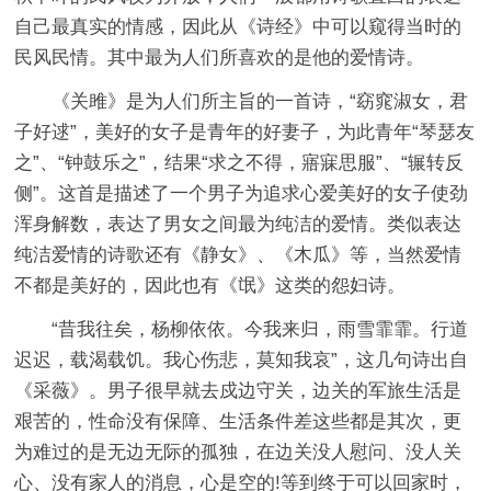
自己最真实的情感，因此从《诗经》中可以窥得当时的
民风民情。其中最为人们所喜欢的是他的爱情诗。
《关雎》是为人们所主旨的一首诗，“窈窕淑女，君
子好逑”，美好的女子是青年的好妻子，为此青年“琴瑟友
之”、“钟鼓乐之”，结果“求之不得，寤寐思服”、“辗转反
侧”。这首是描述了一个男子为追求心爱美好的女子使劲
浑身解数，表达了男女之间最为纯洁的爱情。类似表达
纯洁爱情的诗歌还有《静女》、《木瓜》等，当然爱情
不都是美好的，因此也有《氓》这类的怨妇诗。
“昔我往矣，杨柳依依。今我来归，雨雪霏霏。行道
迟迟，载渴载饥。我心伤悲，莫知我哀”，这几句诗出自
《采薇》。男子很早就去戍边守关，边关的军旅生活是
艰苦的，性命没有保障、生活条件差这些都是其次，更
为难过的是无边无际的孤独，在边关没人慰问、没人关
心、没有家人的消息，心是空的!等到终于可以回家时，