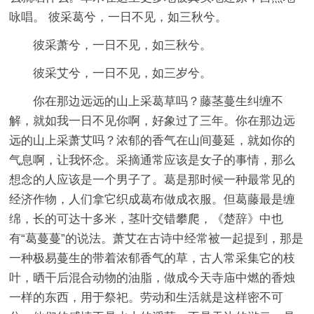
咏唱。 彼采葛兮，一日不见，如三秋兮。
彼采萧兮，一日不见，如三秋兮。
彼采艾兮，一日不见，如三岁兮。
你在那边远远的山上采葛草吗？藤茎蔓生纠缠不
解，就如我一日不见你啊，好象过了三年。你在那边远
远的山上采萧艾吗？浓郁的香气在山间蔓延，就如你的
气息啊，让我怀念。采摘通常应该是女子的事情，那么
想念的人应该是一个男子了。葛是那时候一种最常见的
经济作物，人们拿它织成葛布做成衣服。但葛藤最是缠
绵，长的可达十多米，茎叶交错攀爬，《楚辞》中也
有“葛蔓蔓”的说法。萧艾在古诗中经常被一起提到，那是
一种极易蔓生的带着浓郁香气的草，古人常采集它的枝
叶，晒干后混合动物的油脂，做成今天寺庙中燃的香烛
一样的东西，用于祭祀。劳动和生活就是这样密不可