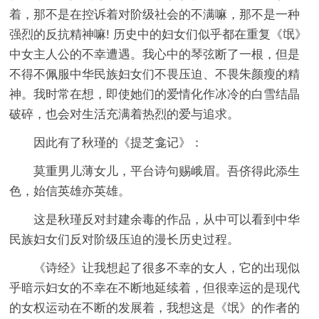
着，那不是在控诉着对阶级社会的不满嘛，那不是一种
强烈的反抗精神嘛! 历史中的妇女们似乎都在重复《氓》
中女主人公的不幸遭遇。我心中的琴弦断了一根，但是
不得不佩服中华民族妇女们不畏压迫、不畏朱颜瘦的精
神。我时常在想，即使她们的爱情化作冰冷的白雪结晶
破碎，也会对生活充满着热烈的爱与追求。
因此有了秋瑾的《提芝龛记》：
莫重男儿薄女儿，平台诗句赐峨眉。吾侪得此添生
色，始信英雄亦英雄。
这是秋瑾反对封建余毒的作品，从中可以看到中华
民族妇女们反对阶级压迫的漫长历史过程。
《诗经》让我想起了很多不幸的女人，它的出现似
乎暗示妇女的不幸在不断地延续着，但很幸运的是现代
的女权运动在不断的发展着，我想这是《氓》的作者的