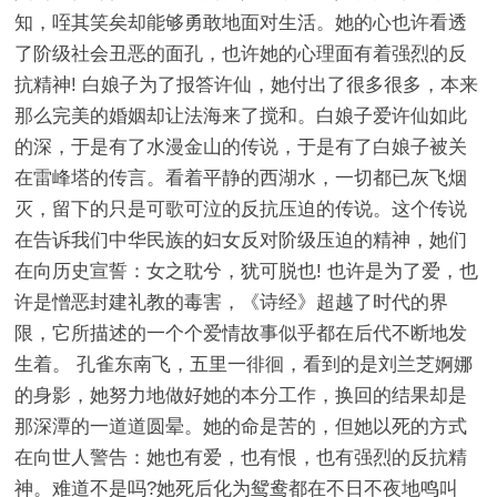
知，咥其笑矣却能够勇敢地面对生活。她的心也许看透
了阶级社会丑恶的面孔，也许她的心理面有着强烈的反
抗精神! 白娘子为了报答许仙，她付出了很多很多，本来
那么完美的婚姻却让法海来了搅和。白娘子爱许仙如此
的深，于是有了水漫金山的传说，于是有了白娘子被关
在雷峰塔的传言。看着平静的西湖水，一切都已灰飞烟
灭，留下的只是可歌可泣的反抗压迫的传说。这个传说
在告诉我们中华民族的妇女反对阶级压迫的精神，她们
在向历史宣誓：女之耽兮，犹可脱也! 也许是为了爱，也
许是憎恶封建礼教的毒害，《诗经》超越了时代的界
限，它所描述的一个个爱情故事似乎都在后代不断地发
生着。 孔雀东南飞，五里一徘徊，看到的是刘兰芝婀娜
的身影，她努力地做好她的本分工作，换回的结果却是
那深潭的一道道圆晕。她的命是苦的，但她以死的方式
在向世人警告：她也有爱，也有恨，也有强烈的反抗精
神。难道不是吗?她死后化为鸳鸯都在不日不夜地鸣叫