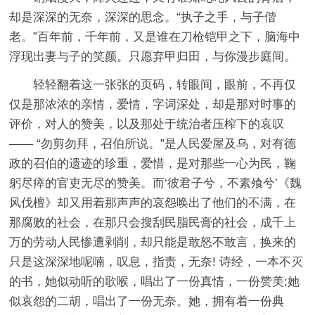
却是深深的无奈，深深的思念。“执子之手，与子偕
老。”百年前，千年前，又是谁在刀枪铠甲之下，脑海中
浮现出妻与子的笑颜。只愿弃甲归田，与你漫步庭间。
轻轻翻着这一张张的页码，转眼间，眼前，不再仅
仅是那浓浓的亲情，爱情，字词深处，却是那对时事的
评价，对人的赞美，以及那处于统治者压榨下的哀叹
—— “勿剪勿拜，召伯所说。”是人民爱屋及乌，对有德
政的召伯的遗迹的珍重，爱惜，是对那些一心为民，鞠
躬尽瘁的官吏无尽的赞美。而‘彼君子兮，不素飧兮’《魏
风伐檀》却又用着那声声的哀怨唤出了他们的不满，在
那腐败的社会，在那只会搜刮民脂民膏的社会，成千上
万的劳动人民惨遭剥削，却只能是敢怒不敢言，换来的
只是这深深地呢喃，叹息，指责，无奈! 诗经，一本不灭
的书，她似动听的歌喉，唱出了一份真情，一份赞美;她
似哀怨的二胡，唱出了一份无奈。她，拥有着一份典