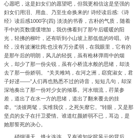
心愿吧，这是妇女们的愿望吧，但我更相信这是坚强的
妇女们用泪、用血、乃至生命换来的! 诗经读后感:《诗
经》读后感1000字(四) 淡淡的书香，古朴的气质，随着
手中的页数缓缓增加，我仿佛看到了那午后暖暖的阳
光，轻拂的柳叶，还有听到小山坡上那低低的吟唱。诗
经，没有波澜壮阔;也没有万分柔弱，在我眼里，它有的
是那午后的明朗，风儿的轻抚，虽有枪林弹雨中的烟
火，却少了那一份尖锐，虽有小桥流水般的思绪，却淡
去了那一份娇弱。 “关关雎鸠，在河之洲，窈窕淑女，君
子好逑——”人们再也熟悉不过的诗音，短短几句，却深
深地奏出了那一份对少女的倾慕。河水细流，荇菜参
差，道出了在水一方的思绪，道出了翻来覆去的挂
牵。“淡彼两髦，实维我仪，之死矢靡它。”转眼，又是那
坚贞的女子在扞卫爱情。谁道红颜娇弱不已，耳边，是
她那誓死的决心。
硝烟漫天，烽火连连，又有谁知叱咤风云的背后，