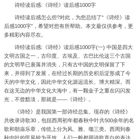
诗经读后感:《诗经》读后感1000字
诗经读后感怎么些?对此，为您总结了“《诗经》读
后感1000字”，希望对您有所帮助。本文最仅供参考，更
多精彩内容尽在。
诗经读后感:《诗经》读后感1000字(一) 中国是四大
文明古国之一，古印度、古埃及、古巴比伦这三个古国
的文明早已衰落并消失，只有古中国的文明保留了下
来，并得到了发展，在经过长期的历史积后淀形成了今
天的中华文化，因此中华文化源远流长、博大精深。而
在这无边的中华文化大海中，有一颗金子之重在闪闪发
光，不曾黯淡，那就是——《诗经》。
《诗经》是我国第一部诗经总集。现存的《诗经》
共收录诗歌30，包括西周初年都春秋中叶共500余年的名
歌和朝庙乐章，传统上分为风、雅、颂三类。西周到春
秋中叶的民风较为开放，人们一般都用诗歌直白的表达