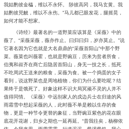
我姑酌彼金櫑，维以不永怀。 陟彼高冈，我马玄黄。我
姑酌彼兕觥，维以不永伤。”马儿都已眼发花，腿摇晃，
如何才能不想家。
《诗经》最著名的一道野菜应该算是《采薇》中的
薇了。“采薇采薇，薇亦作止。曰归曰归，岁亦莫止。”说
它著名因为它也就是大名鼎鼎的“采薇首阳山”中那个野
菜。薇菜也叫薇霍，也就是野豌豆，历来为贫者所食，
伯夷和叔齐在商亡后隐居首阳山，身无一技之长，抵死
不吃周武王送来的粮食，采薇为食。被一个捣蛋的女子
看到，说这野菜也是周地植物，你们为什么要吃呢？结
果终于是饿死了。好象这样不识大局冥顽不灵的人并不
值得同情。《采薇》中远别家人的戍边兵士在归途的风
雨霜雪中想起采薇的人，此时薇不单是赖以生存的食
物，更是一种节令更替的象征，当野豌豆紫色的花在眼
底花开花谢，归乡之期也一延再延。“昔我往矣，杨柳依