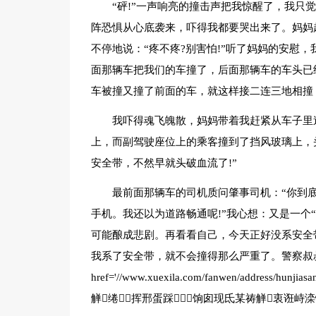
“砰!”一声响亮的撞击声把我惊醒了，我只
阵恐惧从心底袭来，吓得我都要哭出来了。妈妈
不停地说：“疼不疼?别害怕!”听了妈妈的安慰
面那辆车把我们的车撞了，后面那辆车的车头已
车被撞又撞了前面的车，就这样接二连三地相撞
我吓得魂飞魄散，妈妈带着我赶紧从车子里
上，而副驾驶座位上的乘客撞到了挡风玻璃上，头
安全带，不然早就头破血流了!”
最前面那辆车的司机质问肇事司机：“你到底
手机。我还以为道路畅通呢!”我心想：又是一个
可能酿成悲剧。再看看自己，今天正好没系安全
我系了安全带，就不会撞得那么严重了。警察叔
href='//www.xuexila.com/fanwen/address/
觯绻挥邢蛋踩饷囱现氐某祷觯衷诳峙滦悦