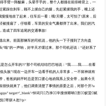
觉得手臂一阵酸麻，头晕乎乎的，整个人都撞在前排椅背上，一
赶紧踩住刹车，顾不上揉自己的腿，先赶紧揉我的手，嘴上还
，我慢慢地坐了起来，往车后一看：哦!天哪，太可怕了!原来，后
经被撞扁了，仔细看，车里的安全气囊都弹了出来。我们的汽
，造成了四车追尾的交通事故!
逃出来。前面那辆车的司机说，他的头一下子撞到了方向盘
“嗡”的一声响，好半天才缓过来。那个司机还说：“还好系了
是怎么开车的?!”那个司机结结巴巴地说：“我……我……在看
“低头族”!现在一边开车一边看手机的人非常多，一不留神就有
带，爸爸妈妈平时总是苦口婆心地劝我系上安全带，如果今天
叔很快就来了，他们调查清楚了事情的原委之后，对那个开?a
hunjiasangqu/' target='_blank'>悼词只乃净辛搜侠鞯呐溃⑶蚁蛩赋
寄驯Ａ恕?/p>