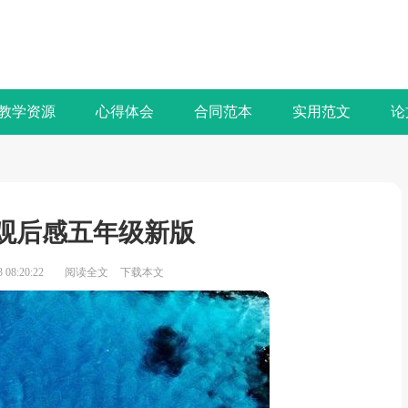
教学资源
心得体会
合同范本
实用范文
论
观后感五年级新版
08:20:22
阅读全文
下载本文