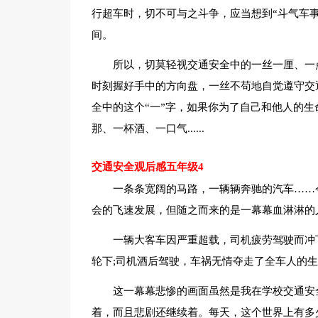
行超车时，切不可与之斗争，应当想到“斗气车
间。
所以，切莫轻视交通安全中的一丝一厘、一
时刻握好手中的方向盘，一丝不苟地自觉遵守交
全中的这个“一”字，如果你为了自己和他人的生
那、一杯酒、一口气......
交通安全观后感五年级4
一条条宽阔的马路，一辆辆奔驰的汽车……
会的飞速发展，但随之而来的是一幕幕血淋淋的
一辆大客车因严重超载，司机疲劳驾驶而冲
轮下;司机酒后驾驶，车祸无情夺走了全车人的生
这一幕幕悲惨的画面虽然是我在学校交通安
着，而且悲剧还继续着。每天，这个世界上有多