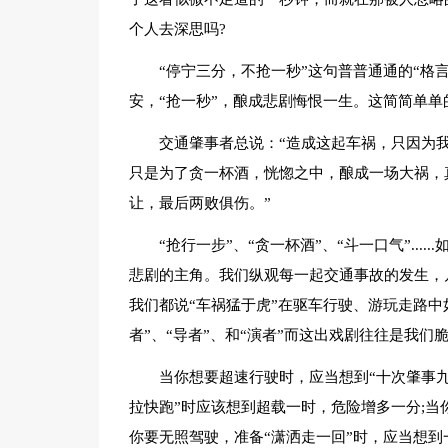
个人去深思吗?
“停宁三分，不抢一秒”这句普普通通的“格
安，“抢一秒”，酿成悲剧悔恨一生。这简简单
交通肇事者总说：“造成这起车祸，只因为
只是为了贪一杯酒，恍惚之中，酿成一场大祸，
让，最后两败俱伤。”
“抢行一步”、“贪一杯酒”、“斗一口气”..
悲剧的主角。我们纵观每一起交通事故的发生，
我们都说“车祸猛于虎”在驱车行驶、游玩走路中
者”、“导者”、和“演者”而这出戏剧往往是我们
当你想要超速行驶时，应当想到“十次肇事
拉快跑”时应该想到超载一时，危险增多一分;当
你要无照驾驶，准备“潇洒走一回”时，应当想到