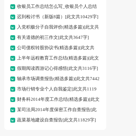
收银员工作总结怎么写_收银员个人总结
迟到检讨书（新版8篇）[此文共10429字]
[此文共12384字]
入党积极分子自我评价(精选多篇)[此文共
有关道德的初三作文[此文共3647字]
3357字]
公司债权转股协议书(精选多篇)[此文共
上半年远程教育工作总结(精选多篇)[此文
3545字]
假期阅读西游记心得感悟[此文共3116字]
共7732字]
轴承市场调查报告(精选多篇)[此文共7442
市场行销专业个人自我鉴定[此文共1119
字]
财务科2014年度工作总结(精选多篇)[此文
字]
某司法局2014年度保密工作自查报告[此
共8430字]
蔬菜基地建设自查报告[此文共11829字]
文共5333字]