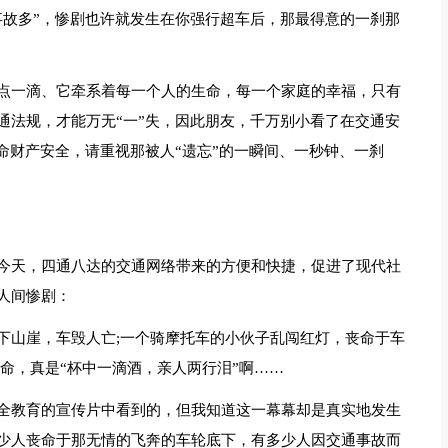
事故多”，惨剧也许就发生在你强行超车后，那最得意的一刹那
点一滴、它牵系着每一个人的生命，每一个家庭的幸福，只有
通法规，才能万无“一”失，因此朋友，千万别小看了在交通安
命财产安全，请重视那被人“遗忘”的一瞬间、一秒钟、一刹
今天，四通八达的交通网络带来的方便和快捷，促进了现代社
人间惨剧：
下山崖，车毁人亡;一个骑摩托车的小伙子乱闯红灯，丧命于车
命，真是“杯中一滴酒，亲人两行泪”啊……
全教育的宣传片中看到的，但我知道这一幕幕却是真实地发生
少人丧命于那无情的飞奔的车轮底下，有多少人因交通事故而