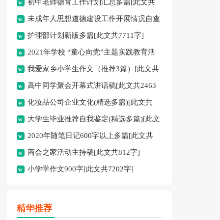
初中老师德育工作计划汇总多篇[此文共
未成年人思想道德建设工作开展情况自查
11627字]
护理部计划新版多篇[此文共7711字]
报告[此文共12435字]
2021年学校 “童心向党”主题实践教育活
我爱家乡小学生作文（推荐3篇）[此文共
动方案[此文共1080字]
高中同学聚会开幕式讲话稿[此文共2463
1167字]
化妆品公司企业文化(精选多篇)[此文共
字]
大学生毕业推荐自我鉴定(精选多篇)[此文
6398字]
2020年随笔日记600字以上多篇[此文共
共5048字]
商会之家活动主持稿[此文共812字]
2977字]
小学学作文900字[此文共7202字]
精华推荐