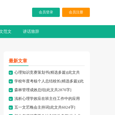
会员登录
会员注册
文范文
讲话致辞
最新文章
心理知识竞赛策划书(精选多篇)[此文共
学校年度考核个人总结校长(精选多篇)[此
5937字]
森林管理成效总结[此文共2870字]
文共7741字]
浅析心理学效应在班主任工作中的应用
五一文艺晚会主持词[此文共6024字]
[此文共3828字]