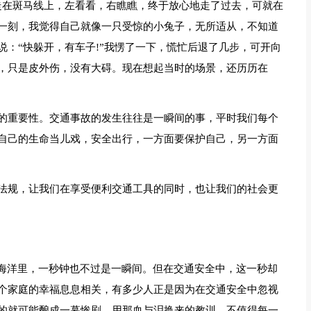
走在斑马线上，左看看，右瞧瞧，终于放心地走了过去，可就在
一刻，我觉得自己就像一只受惊的小兔子，无所适从，不知道
：“快躲开，有车子!”我愣了一下，慌忙后退了几步，可开向
，只是皮外伤，没有大碍。现在想起当时的场景，还历历在
的重要性。交通事故的发生往往是一瞬间的事，平时我们每个
自己的生命当儿戏，安全出行，一方面要保护自己，另一方面
法规，让我们在享受便利交通工具的同时，也让我们的社会更
的海洋里，一秒钟也不过是一瞬间。但在交通安全中，这一秒却
个家庭的幸福息息相关，有多少人正是因为在交通安全中忽视
的就可能酿成一幕惨剧，用那血与泪换来的教训，不值得每一