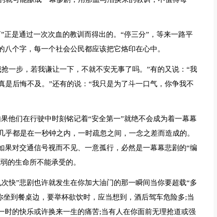
言”正是通过一次次血的教训而得出的。“停三分”，等来一路平
单的八个字，每一个社会公民都应该把它烙印在心中。
我抢一步，若我谦让一下，不就不安无事了吗。”有的又说：“我
真是后悔不及。”还有的说：“我只是为了斗一口气，你争我不
....如果他们在行驶中时刻铭记着“安全第一”就绝不会成为着一幕幕
几乎都是在一秒钟之内，一时疏忽之间，一念之差而造成的。
如果对交通信号视而不见、一意孤行，必然是一幕幕悲剧的“编
脆弱的生命所不能承受的。
九次快”悲剧也许就发生在你加大油门的那一瞬间当你要超载“多
你坐到餐桌边，要举杯欲饮时，应当想到，酒后驾车危险多;当
一时的快乐或许换来一生的痛苦;当有人在你面前无理抢道或强