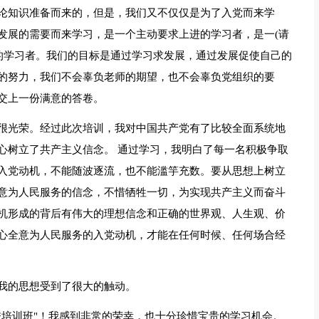
论知识准备而来的，但是，我们又不仅仅是为了入党而来学
发展的需要而来学习，是一个主动要求上进的学习者，是一(请
情的学习者。我们的目标是通过学习求发展，通过发展促使自己的
的努力，我们不会辜负老师的期望，也不会辜负党组织的要
交上一份满意的答卷。
很光荣。经过此次培训，我对中国共产党有了比较全面系统地
心树立了共产主义信念。 通过学习，我明白了每一名积极争取
入党动机，不能随波逐流，也不能滥竽充数。要从思想上树立
意为人民服务的信念，不惜牺牲一切，为实现共产主义而奋斗
机形成的背后有伟大的理想信念和正确的世界观、人生观、价
心全意为人民服务的入党动机，才能在任何时候、任何场合经
我的思想受到了很大的触动。
校培训班"！我感到非常的荣幸，也十分珍惜宝贵的学习机会。