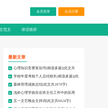
会员登录
会员注册
文范文
讲话致辞
最新文章
心理知识竞赛策划书(精选多篇)[此文共
学校年度考核个人总结校长(精选多篇)[此
5937字]
森林管理成效总结[此文共2870字]
文共7741字]
浅析心理学效应在班主任工作中的应用
五一文艺晚会主持词[此文共6024字]
[此文共3828字]