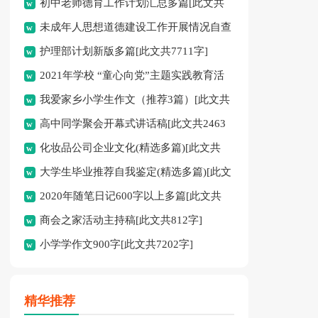
初中老师德育工作计划汇总多篇[此文共
未成年人思想道德建设工作开展情况自查
11627字]
护理部计划新版多篇[此文共7711字]
报告[此文共12435字]
2021年学校 “童心向党”主题实践教育活
我爱家乡小学生作文（推荐3篇）[此文共
动方案[此文共1080字]
高中同学聚会开幕式讲话稿[此文共2463
1167字]
化妆品公司企业文化(精选多篇)[此文共
字]
大学生毕业推荐自我鉴定(精选多篇)[此文
6398字]
2020年随笔日记600字以上多篇[此文共
共5048字]
商会之家活动主持稿[此文共812字]
2977字]
小学学作文900字[此文共7202字]
精华推荐