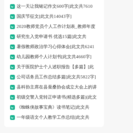
这一天让我铭记作文600字[此文共7610
国庆节征文[此文共14043字]
字]
2020教师党员个人工作计划表_教师年度
研究生入党申请书 优选15篇[此文共
工作计划[此文共2292字]
暑假教师政治学习心得体会[此文共6241
23403字]
幼儿园教师个人计划书[此文共4660字]
字]
关于医院护士个人述职报告【多篇】[此
公司话务员工作总结多篇[此文共5822字]
文共5769字]
县科协主席在县蚕桑协会成立大会上的讲
初级交警入党转正申请书(精选多篇)[此文
话[此文共2415字]
《蜘蛛侠故事宝典》读书笔记[此文共
共9402字]
一年级语文个人教学工作总结[此文共
4212字]
6260字]