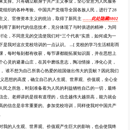
来支撑。只有确立献身于共产主义事业，全心全意为人民服务
党组织的各种考验。中国共产党领导全国各族人民，进行了28
主义、官僚资本主义的统治，取得了新民主
……此处隐藏8802
利用了新时代的信息技术，充分体现了与时俱进的精神，为同
讨论，不同意见的交流使我们对“三个代表”实质，如何成为一
我对这次党校培训的一点认识。 ...[ 党校的学习生活精彩而
课，每时每刻都有收获，每节课都能拓展知识面，并在思想上
个心灵的避暑山庄，在其中磨练意志，陶冶情操，净化心灵，
年， 谁不想为自己所衷心热爱的祖国做出伟大的贡献？因此我们
主义思想的高度，确立自己的人生观、世界观、价值观，全心全
人民之所急，时刻准备着为人民的利益牺牲自己的一切，最终
信念。老师讲的是很有道理的，信念越伟大越崇高，能力就会
高的信念是非常重要的。参加党校培训，同样使我对中国共产
。
对我的人生观、世界观、价值观产生巨大的影响，也会使我终