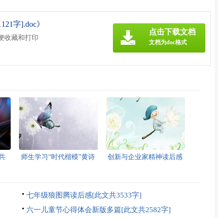
1字].doc》
点击下载文档
方便收藏和打印
文档为doc格式
共
师生学习“时代楷模”黄诗
创新与企业家精神读后感
燕、毛相林先进事迹心得
[此文共3464字]
体会[此文共1570字]
七年级狼图腾读后感[此文共3533字]
六一儿童节心得体会新版多篇[此文共2582字]