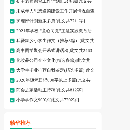
初中老师德育工作计划汇总多篇[此文共
未成年人思想道德建设工作开展情况自查
11627字]
护理部计划新版多篇[此文共7711字]
报告[此文共12435字]
2021年学校 “童心向党”主题实践教育活
我爱家乡小学生作文（推荐3篇）[此文共
动方案[此文共1080字]
高中同学聚会开幕式讲话稿[此文共2463
1167字]
化妆品公司企业文化(精选多篇)[此文共
字]
大学生毕业推荐自我鉴定(精选多篇)[此文
6398字]
2020年随笔日记600字以上多篇[此文共
共5048字]
商会之家活动主持稿[此文共812字]
2977字]
小学学作文900字[此文共7202字]
精华推荐