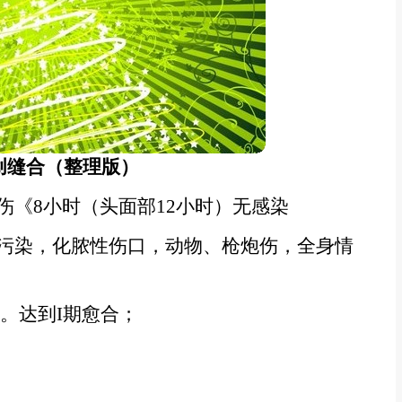
创缝合（整理版）
伤《8小时（头面部12小时）无感染
重污染，化脓性伤口，动物、枪炮伤，全身情
。达到I期愈合；