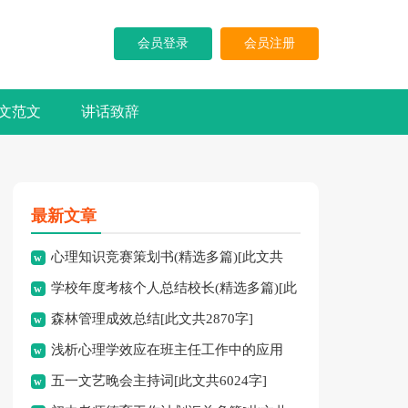
会员登录
会员注册
文范文
讲话致辞
最新文章
心理知识竞赛策划书(精选多篇)[此文共
学校年度考核个人总结校长(精选多篇)[此
5937字]
森林管理成效总结[此文共2870字]
文共7741字]
浅析心理学效应在班主任工作中的应用
五一文艺晚会主持词[此文共6024字]
[此文共3828字]