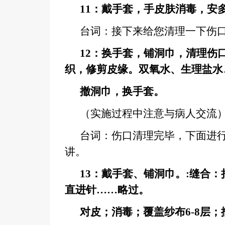
11
：戴手套，手皮肤消毒，安
台词：接下来给您清理一下伤
12
：换手套，铺洞巾，清理伤
织，修剪皮缘。双氧水、生理盐水
撤洞巾，换手套。
（实施过程中注意与病人交流
台词：伤口清理完毕，下面进
讲。
13
：戴手套、铺洞巾。
:
缝合：
直进针……略过。
对皮；消毒；覆盖纱布
6-8
层；