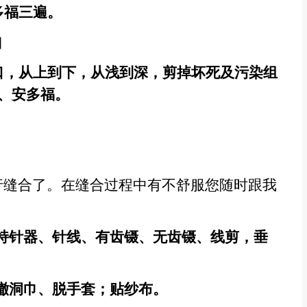
多福三遍。
口
口，从上到下，从浅到深，剪掉坏死及污染组
、安多福。
）
行缝合了。在缝合过程中有不舒服您随时跟我
持针器、针线、有齿镊、无齿镊、线剪，垂
撤洞巾、脱手套；贴纱布。