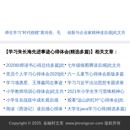
[此文共5440字]
师生学习“时代楷模”黄诗燕、毛
创新与企业家精神读后感[此文共
相林先进事迹心得体会[此文共
3464字]
1570字]
【学习朱长海先进事迹心得体会(精选多篇)】相关文章：
2020幼师读书心得总结多篇[此
七年级狼图腾读后感[此文共
文共5403字]
党员个人学习心得体会2020[此
3533字]
六一儿童节心得体会新版多篇
文共5616字]
学习项惠星、王厚鑫同志事迹
[此文共2582字]
学习习近平法治思想专题讲座
心得体会[此文共696字]
小学教师培训心得体会[此文共
的心得体会[此文共673字]
2021年小学生学习雷锋精神心
6998字]
小学生在战疫中成长观后感
得体会文章[此文共2770字]
观看“远山的红叶”心得体会[此
500字多篇[此文共2994字]
阅读《西游记》读后感心得体
文共6061字]
大学生java学习心得(精选多篇)
会[此文共3565字]
[此文共17944字]
Copyright © 2025
金融村文库
www.jinrongcun.com 版权所有