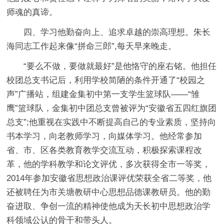
师魂的真谛。
四、学习他勤奋向上、追求卓越的崇高理想。朱长
海同志工作起来像“拼命三郎”,每天早来晚走。
“要么不做，要做就最好”是他恪守的座右铭。他担任
校团总支书记后，利用学校简陋的条件开通了“校园之
声”广播站，组建金集初中第一支学生篮球队——“雏
鹰”篮球队，金集初中团总支曾被评为“安徽省五四红旗团
总支”;他重视在实践中不断提高自己的专业素质，坚持向
书本学习，向老教师学习，向媒体学习。他经常参加
省、市、区各类教育教学交流互动，积极探索课程改
革，他的学科教学和论文评优，多次获得全市一等奖，
2014年参加安徽省思想政治课评优荣获全省二等奖，他
还被聘任为市关塘教研中心思想品德课教研员。他的勤
奋进取、争创一流的精神使他成为天长初中思想政治学
科领域公认的骨干和带头人。