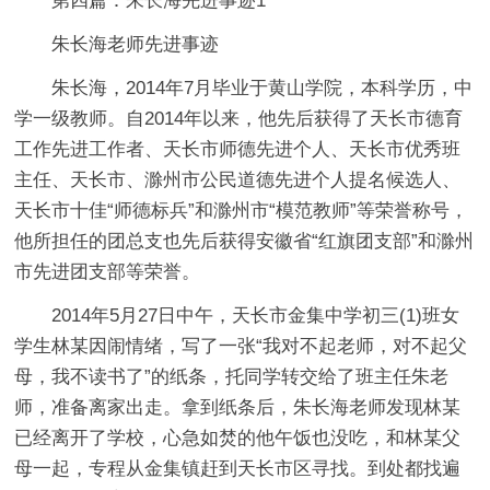
第四篇：朱长海先进事迹1
朱长海老师先进事迹
朱长海，2014年7月毕业于黄山学院，本科学历，中
学一级教师。自2014年以来，他先后获得了天长市德育
工作先进工作者、天长市师德先进个人、天长市优秀班
主任、天长市、滁州市公民道德先进个人提名候选人、
天长市十佳“师德标兵”和滁州市“模范教师”等荣誉称号，
他所担任的团总支也先后获得安徽省“红旗团支部”和滁州
市先进团支部等荣誉。
2014年5月27日中午，天长市金集中学初三(1)班女
学生林某因闹情绪，写了一张“我对不起老师，对不起父
母，我不读书了”的纸条，托同学转交给了班主任朱老
师，准备离家出走。拿到纸条后，朱长海老师发现林某
已经离开了学校，心急如焚的他午饭也没吃，和林某父
母一起，专程从金集镇赶到天长市区寻找。到处都找遍