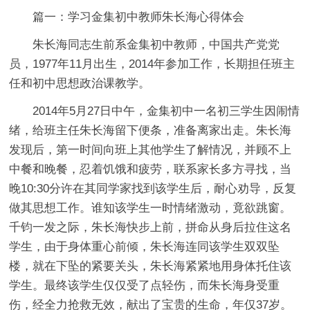
篇一：学习金集初中教师朱长海心得体会
朱长海同志生前系金集初中教师，中国共产党党
员，1977年11月出生，2014年参加工作，长期担任班主
任和初中思想政治课教学。
2014年5月27日中午，金集初中一名初三学生因闹情
绪，给班主任朱长海留下便条，准备离家出走。朱长海
发现后，第一时间向班上其他学生了解情况，并顾不上
中餐和晚餐，忍着饥饿和疲劳，联系家长多方寻找，当
晚10:30分许在其同学家找到该学生后，耐心劝导，反复
做其思想工作。谁知该学生一时情绪激动，竟欲跳窗。
千钧一发之际，朱长海快步上前，拼命从身后拉住这名
学生，由于身体重心前倾，朱长海连同该学生双双坠
楼，就在下坠的紧要关头，朱长海紧紧地用身体托住该
学生。最终该学生仅仅受了点轻伤，而朱长海身受重
伤，经全力抢救无效，献出了宝贵的生命，年仅37岁。