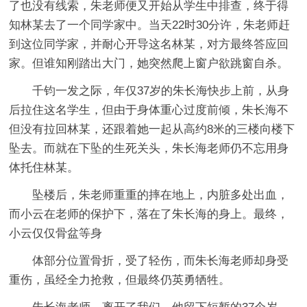
了也没有线索，朱老师便又开始从学生中排查，终于得
知林某去了一个同学家中。当天22时30分许，朱老师赶
到这位同学家，并耐心开导这名林某，对方最终答应回
家。但谁知刚踏出大门，她突然爬上窗户欲跳窗自杀。
千钧一发之际，年仅37岁的朱长海快步上前，从身
后拉住这名学生，但由于身体重心过度前倾，朱长海不
但没有拉回林某，还跟着她一起从高约8米的三楼向楼下
坠去。而就在下坠的生死关头，朱长海老师仍不忘用身
体托住林某。
坠楼后，朱老师重重的摔在地上，内脏多处出血，
而小云在老师的保护下，落在了朱长海的身上。最终，
小云仅仅骨盆等身
体部分位置骨折，受了轻伤，而朱长海老师却身受
重伤，虽经全力抢救，但最终仍英勇牺牲。