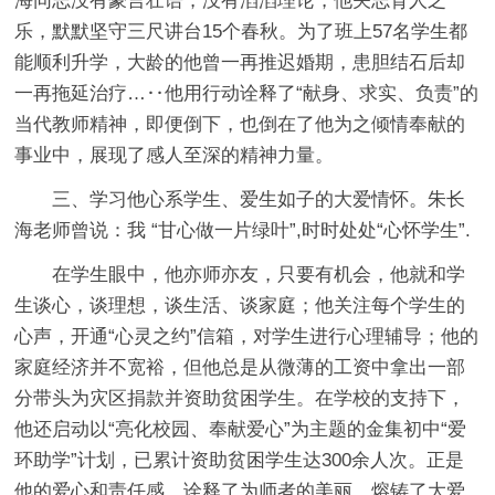
海同志没有豪言壮语，没有滔滔理论，他矢志育人之
乐，默默坚守三尺讲台15个春秋。为了班上57名学生都
能顺利升学，大龄的他曾一再推迟婚期，患胆结石后却
一再拖延治疗…‥他用行动诠释了“献身、求实、负责”的
当代教师精神，即便倒下，也倒在了他为之倾情奉献的
事业中，展现了感人至深的精神力量。
三、学习他心系学生、爱生如子的大爱情怀。朱长
海老师曾说：我 “甘心做一片绿叶”,时时处处“心怀学生”.
在学生眼中，他亦师亦友，只要有机会，他就和学
生谈心，谈理想，谈生活、谈家庭；他关注每个学生的
心声，开通“心灵之约”信箱，对学生进行心理辅导；他的
家庭经济并不宽裕，但他总是从微薄的工资中拿出一部
分带头为灾区捐款并资助贫困学生。在学校的支持下，
他还启动以“亮化校园、奉献爱心”为主题的金集初中“爱
环助学”计划，已累计资助贫困学生达300余人次。正是
他的爱心和责任感，诠释了为师者的美丽，熔铸了大爱