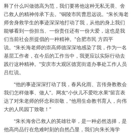
释了什么叫做德高为范，我们要将他这种无私无畏、舍
己救人的精神传承下去。”铜陵市民曹思远说。“朱长海老
师舍身救学生的事迹深深地打动了我，从他的身上我们
能够看到一份担当、一份责任还有一份大爱，这也是我
们当前社会所提倡的一种精神。”合肥市民 方四平
说。“朱长海老师的崇高师德深深地感染了我，作为一名
基层工作者，在今后的工作当中，我更应以实际行动去
践行这种精神。”安庆市大观区德宽街道办事处工作人员
吕红说。
“他的事迹深深打动了我，春风化雨、言传身教教会
我们怎样做事、做人”。网友“小伙儿不爱吃水果”留言表
达了对朱老师的怀念和崇敬，“他用生命教书育人，向伟
大的人民园丁致敬！”
“朱长海舍己救人的英雄壮举，是一种必然选择，是
他高尚品行在危难时刻的自然凸显，我们向朱长海学