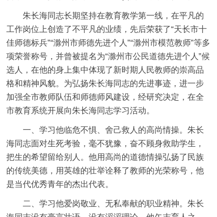
朱长海同志长期坚持在教育教学第一线，在平凡的
工作岗位上创造了不平凡的业绩，先后荣获了“天长市十
佳师德标兵”“滁州市师德先进个人”“滁州市模范教师”等多
项荣誉称号，并曾被提名为“滁州市公民道德先进个人”候
选人，在他的身上集中体现了新时期人民教师的崇高品
格和精神风貌。为弘扬朱长海同志的先进事迹，进一步
加强全市教师队伍和师德师风建设，经研究决定，在全
市教育系统开展向朱长海同志学习活动。
一、学习他临危不惧、舍己救人的高尚情操。朱长
海同志面对生死考验，毫不犹豫，奋不顾身救助学生，
把生的希望留给别人。他用高尚的道德情操弘扬了民族
的传统美德，用英雄的壮举诠释了教师的光荣称号，他
是当代优秀青年的杰出代表。
二、学习他爱岗敬业、无私奉献的职业精神。朱长