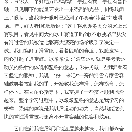
来，带你去一个好地方!”冰墩墩一手拉着我一手拉着雪容
融，只见脚下的能量环发出一束强烈的光芒，刺得我闭
上了眼睛，当我睁开眼时已经到了冬奥会“冰丝带”速滑
场。哇，好大呀!冰墩墩说：“这里将承办冬奥会的冰上比
赛项目，看见中间大的冰上赛道了吗?敢不敢挑战?”从没
有滑过雪的我被这七彩高大漂亮的场馆吸引了决定一
试。我们换好了滑雪服，看着陡峭的赛道，双腿发抖，
内心打起了退堂鼓。冰墩墩说：“滑雪运动就是要考验运
动员的强壮的体魄和坚强的意志，你要勇敢一些哦!”看着
它坚定的眼神，我说：“好，来吧!”一旁的滑雪专家雪容
融微笑着拉起我的手，开始教我怎样滑，怎样拐弯，怎
样停下。在它耐心指导下，我掌握了一些技巧顺利地滑
起来。整个学习过程中，冰墩墩坚强的意志是我学习的
榜样，强健的体魄是我以后运动的动力，当然我能这么
快的掌握滑雪技巧更离不开雪容融的包容和鼓励。
它们在前我在后渐渐地速度越来越快，我们都兴奋