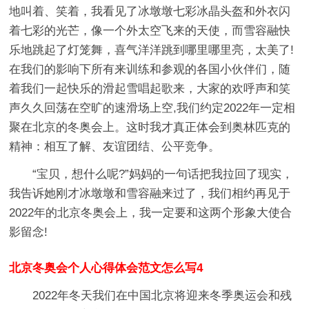
地叫着、笑着，我看见了冰墩墩七彩冰晶头盔和外衣闪
着七彩的光芒，像一个外太空飞来的天使，而雪容融快
乐地跳起了灯笼舞，喜气洋洋跳到哪里哪里亮，太美了!
在我们的影响下所有来训练和参观的各国小伙伴们，随
着我们一起快乐的滑起雪唱起歌来，大家的欢呼声和笑
声久久回荡在空旷的速滑场上空,我们约定2022年一定相
聚在北京的冬奥会上。这时我才真正体会到奥林匹克的
精神：相互了解、友谊团结、公平竞争。
“宝贝，想什么呢?”妈妈的一句话把我拉回了现实，
我告诉她刚才冰墩墩和雪容融来过了，我们相约再见于
2022年的北京冬奥会上，我一定要和这两个形象大使合
影留念!
北京冬奥会个人心得体会范文怎么写4
2022年冬天我们在中国北京将迎来冬季奥运会和残