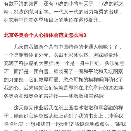
有数不清的第四，还有16岁的小将韩天宇，17岁的武大
靖，21岁的范可新等。一代又一代的潜力新秀的出现，
标志着中国在冬季项目上的地位在逐步提升。
北京冬奥会个人心得体会范文怎么写3
几天前我被两个具有中国特色的卡通人物吸引了，
一个是穿着冰晶外壳、头戴七彩冰头盔、脚踩能量环、
充满了科技感的大熊猫;另一个是一身中国红、头顶如意
环、面部是一团白雪、脑袋围了一圈和平鸽和天坛图案
的灯笼娃，它们敦厚可爱、憨态可掬的模样瞬间萌化了
我的心。后来得知它们俩就是即将在北京举行的2022年
冬奥会和残奥会的吉祥物——冰墩墩和雪容融!
这天做完作业后我在纸上画着冰墩墩和雪容融的样
子，刚画好它俩突然从纸上跳到了我的书桌上，冲着我
咯咯地笑：“想和我们一起玩吗?”我惊喜地点点头，“跟我