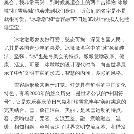
奥会，我非常高兴，到时候奥运会上的两个吉祥物“冰墩
墩”和“雪容融”也会来到我们身边，听它们的名字是不是
就很可爱。“冰墩墩”和“雪容融”它们是3D设计的拟人化熊
猫宝宝。
冰墩墩形象友好可爱，憨态可掬，深受各国人民，
尤其是各国青少年的喜爱。冰墩墩名字中的“冰”象征纯
洁、坚强，“冰”也是冬奥会的特点。墩墩意喻敦厚、健
康、活泼、可爱。冰墩墩的设计现代时尚，向全世界展
示了中华文明丰富的形式，智慧的内涵，多彩的风格。
雪容融形象来源于灯笼。灯笼具有鲜明的中国文化
特色，有着2000年的悠久历史，是世界公认的“中国符
号”，它是欢乐喜庆节日气氛和“瑞雪兆丰年”美好寓意的
完美结合。雪，象征洁白、美丽，是冰雪运动的特点。
容，意喻包容、宽容、交流互鉴。融，意喻融合、温
暖、相知相融。容融表达了世界文明交流互鉴、和谐发