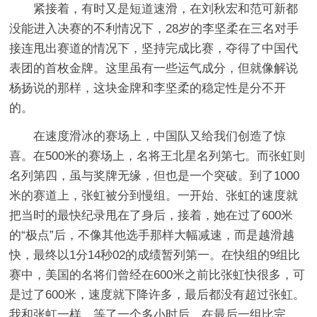
紧接着，有时又是短道速滑，在刘秋宏和范可新都
没能进入决赛的不利情况下，28岁的李坚柔在三名对手
接连甩出赛道的情况下，坚持完成比赛，夺得了中国代
表团的首枚金牌。这里虽有一些运气成分，但就像解说
杨扬说的那样，这块金牌和李坚柔的稳定性是分不开
的。
在速度滑冰的赛场上，中国队又给我们创造了惊
喜。在500米的赛场上，名将王北星名列第七。而张虹则
名列第四，虽与奖牌无缘，但也是一个突破。到了1000
米的赛道上，张虹被分到慢组。一开始、张虹的速度就
把当时的最快纪录甩在了身后，接着，她在过了600米
的“极点”后，不像其他选手那样大幅减速，而是越滑越
快，最终以1分14秒02的成绩暂列第一。在快组的9组比
赛中，美国的名将们曾经在600米之前比张虹快很多，可
是过了600米，速度就下降许多，最后都没有超过张虹。
我和张虹一样，等了一个多小时后，在最后一组比完