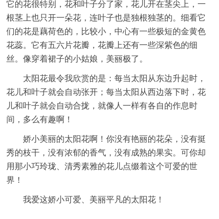
它的花很特别，花和叶子分了家，花儿开在茎尖上，一
根茎上也只开一朵花，连叶子也是独根独茎的。细看它
们的花是藕荷色的，比较小，中心有一些极短的金黄色
花蕊。它有五六片花瓣，花瓣上还有一些深紫色的细
丝。像穿着裙子的小姑娘，美丽极了。
太阳花最令我欣赏的是：每当太阳从东边升起时，
花儿和叶子就会自动张开；每当太阳从西边落下时，花
儿和叶子就会自动合拢，就像人一样有各自的作息时
间，多么有趣啊！
娇小美丽的太阳花啊！你没有艳丽的花朵，没有挺
秀的枝干，没有浓郁的香气，没有成熟的果实。可你却
用那小巧玲珑、清秀素雅的花儿点缀着这个可爱的世
界！
我爱这娇小可爱、美丽平凡的太阳花！