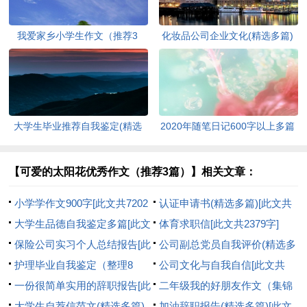
我爱家乡小学生作文（推荐3
化妆品公司企业文化(精选多篇)
篇）[此文共1167字]
[此文共6398字]
大学生毕业推荐自我鉴定(精选
2020年随笔日记600字以上多篇
多篇)[此文共5048字]
[此文共2977字]
【可爱的太阳花优秀作文（推荐3篇）】相关文章：
小学学作文900字[此文共7202
认证申请书(精选多篇)[此文共
字]
大学生品德自我鉴定多篇[此文
2551字]
体育求职信[此文共2379字]
共2737字]
保险公司实习个人总结报告[此
公司副总党员自我评价(精选多
文共5385字]
护理毕业自我鉴定（整理8
篇)[此文共5476字]
公司文化与自我自信[此文共
篇）[此文共8651字]
一份很简单实用的辞职报告[此
612字]
二年级我的好朋友作文（集锦
文共3332字]
大学生自荐信范文(精选多篇)
55篇）[此文共13165字]
加油辞职报告(精选多篇)[此文