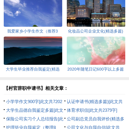
我爱家乡小学生作文（推荐3
化妆品公司企业文化(精选多篇)
篇）[此文共1167字]
[此文共6398字]
大学生毕业推荐自我鉴定(精选
2020年随笔日记600字以上多篇
多篇)[此文共5048字]
[此文共2977字]
【村官辞职申请书】相关文章：
小学学作文900字[此文共7202
认证申请书(精选多篇)[此文共
字]
大学生品德自我鉴定多篇[此文
2551字]
体育求职信[此文共2379字]
共2737字]
保险公司实习个人总结报告[此
公司副总党员自我评价(精选多
文共5385字]
护理毕业自我鉴定（整理8
篇)[此文共5476字]
公司文化与自我自信[此文共