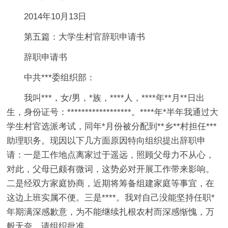
2014年10月13日
第五篇：大学生村官辞职申请书
辞职申请书
中共***委组织部：
我叫***，女/男，*族，****人，****年**月**日出
生，身份证号：******************。****年*半年我通过大
学生村官选派考试，同年*月份被分配到**乡**村担任***
助理职务。现因以下几方面原因特向组织提出辞职申
请：一是工作地点离家过于遥远，照顾父母力不从心，
对此，父母已颇有微词，这势必对开展工作带来影响。
二是经双方家庭协商，近期将筹备组建家庭等事宜，在
这边上班实属不便。三是****。我对自己没能坚持任职*
年期满深感歉意，为不能继续扎根农村而深感惭愧，万
般无奈，请组织批准。