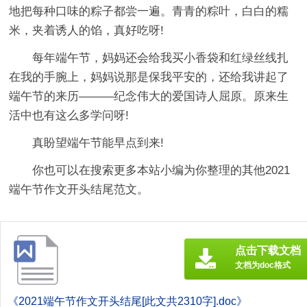
地把每种口味的粽子都尝一遍。青青的粽叶，白白的糯
米，夹着诱人的馅，真好吃呀!
每年端午节，妈妈还会给我买小香袋和红绿丝线扎
在我的手腕上，妈妈说那是保我平安的，还给我讲起了
端午节的来历———纪念伟大的爱国诗人屈原。原来生
活中也有这么多学问呀!
真盼望端午节能早点到来!
你也可以在搜索更多本站小编为你整理的其他2021
端午节作文开头结尾范文。
点击下载文档
文档为doc格式
《2021端午节作文开头结尾[此文共2310字].doc》