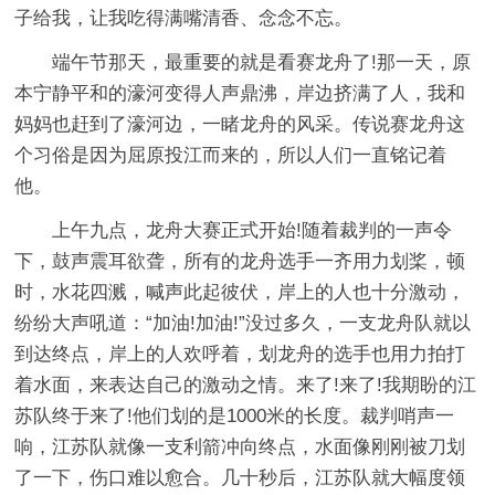
子给我，让我吃得满嘴清香、念念不忘。
端午节那天，最重要的就是看赛龙舟了!那一天，原
本宁静平和的濠河变得人声鼎沸，岸边挤满了人，我和
妈妈也赶到了濠河边，一睹龙舟的风采。传说赛龙舟这
个习俗是因为屈原投江而来的，所以人们一直铭记着
他。
上午九点，龙舟大赛正式开始!随着裁判的一声令
下，鼓声震耳欲聋，所有的龙舟选手一齐用力划桨，顿
时，水花四溅，喊声此起彼伏，岸上的人也十分激动，
纷纷大声吼道：“加油!加油!”没过多久，一支龙舟队就以
到达终点，岸上的人欢呼着，划龙舟的选手也用力拍打
着水面，来表达自己的激动之情。来了!来了!我期盼的江
苏队终于来了!他们划的是1000米的长度。裁判哨声一
响，江苏队就像一支利箭冲向终点，水面像刚刚被刀划
了一下，伤口难以愈合。几十秒后，江苏队就大幅度领