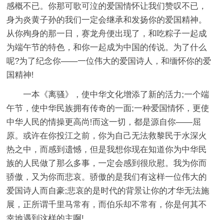
感概不已。你那可歌可泣的爱国情怀让我们赞叹不已，
身为炎黄子孙的我们一定会继承和发扬你的爱国精神。
从你殉身的那一日，赛龙舟便出现了，和吃粽子一起成
为端午节的特色，和你一起成为中国的传说。为了什么
呢?为了纪念你——一位伟大的爱国诗人，和缅怀你的爱
国精神!
一本《离骚》，使中华文化增添了新的活力;一个端
午节，使中华民族拥有传奇的一面;一种爱国情怀，更使
中华人民的情操更高尚!而这一切，都是源自你——屈
原。或许在你投江之前，你为自己无法救黎民于水深火
热之中，而感到遗憾，但是我想你现在知道你为中华民
族的人民做了那么多事，一定会感到很欣慰。我为你而
骄傲，又为你而悲哀。骄傲的是我们有这样一位伟大的
爱国诗人而自豪;悲哀的是时代的背景让你的才华无法施
展，正所谓千里马常有，而伯乐却不常有，你是何其不
幸地遇到这样的主啊!