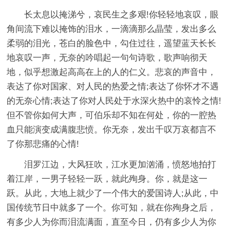
长太息以掩涕兮，哀民生之多艰!你轻轻地哀叹，眼
角间流下难以掩饰的泪水，一滴滴那么晶莹，发出多么
柔弱的泪光，苍白的脸色中，勾住过往，遥望蓝天长长
地哀叹一声，无奈的吟唱起一句句诗歌，歌声响彻天
地，似乎想激起高高在上的人的仁义。悲哀的声音中，
表达了你对国家、对人民的热爱之情;表达了你怀才不遇
的无奈心情;表达了你对人民处于水深火热中的哀怜之情!
但不管你如何大声，可伯乐却不知在何处，你的一腔热
血只能演变成满腹悲愤。你无奈，发出千叹万哀都言不
了你那悲痛的心情!
泪罗江边，大风狂吹，江水更加汹涌，愤怒地拍打
着江岸，一男子轻轻一跃，就此殉身。你，就是这一
跃。从此，大地上就少了一个伟大的爱国诗人;从此，中
国传统节日中就多了一个。你可知，就在你殉身之后，
有多少人为你而泪流满面，直至今日，仍有多少人为你