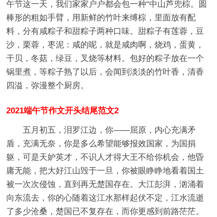
午节这一天，我们家家户户都会包一种“中山芦兜棕。圆
棒形的粗如手臂，用新鲜的竹叶来缚棕，里面放有配
料，分有咸粽子和甜粽子两种口味。甜粽子有莲蓉，豆
沙，栗蓉，枣泥：咸的呢，就是咸肉啊，烧鸡，蛋黄，
干贝，冬菇，绿豆，叉烧等材料。包好的粽子放在一个
锅里煮，等粽子熟了以后，会闻到淡淡的竹叶香，清香
四溢，弥漫整个厨房。
2021端午节作文开头结尾范文2
五月初五，泪罗江边，你——屈原，内心充满矛
盾，充满无奈，你是多么希望能够报效国家，为国捐
躯，可是天妒英才，不识人才得大王不给你机会，他昏
庸无能，把大好江山毁于一旦，你被眼睁睁地看着国土
被一次次侵蚀，直到再无楚国存在。大江彭湃，汹涌着
向东流去，你的心随着这江水那样起伏不定，江水流逝
了多少沧桑，楚国已不复存在，而你更感到前路茫茫。