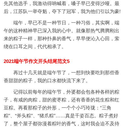
先其他选手，我激动得呐喊着，嗓子早已变得沙哑。最
后，江苏队一举夺魁，夺下了冠军，我为他们引以为豪!
端午，早已不是一种节日，一种习俗，其实啊，端
午的这种精神早已深入我的心中。就像那热气腾腾刚出
来的粽子一样，那种扑鼻的香气，早早便沁入心田，萦
绕在口耳之间，代代相承了。
2021端午节作文开头结尾范文5
再过十几天就是端午节了，一想到快要吃到那些香
香甜甜的粽子，我的口水都快流下来了。
记得以前每年的端午节，外婆都会包各种各样的粽
子，有咸的肉粽，甜的蜜枣粽，还有香香的花生粽和红
豆粽。再看那粽子的外形，一个个小巧玲珑：“三角
粽”、“斧头粽”、“猪爪粽”……真是千姿百态。粽子煮好
了，整个屋子都弥漫着粽叶的香气，这时我会迫不及待