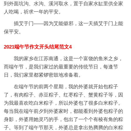
到外面坑沟、水沟、溪河取水，置于自家水缸里供全家
人吃喝，祈求一年的平安。
插艾于门——因为艾能僻邪，这一天插艾于门上能
保平安。
2021端午节作文开头结尾范文4
我的家乡在江苏南通，这是一个富饶的鱼米之乡，
而端午节，是我们家过的最重要的传统节日，每逢节
日，我们家里都紧锣密鼓地准备着。
在端午节的前两个星期，我的外婆就开始包粽子
了，有肉粽子、赤豆粽子、红枣粽子、蟹黄粽子等，因
为我最喜欢吃白米粽子，所以外婆包了很多白米粽子。
每当我在端午前夕到外婆家时，都能看到外婆包粽子的
身影，外婆用她灵巧的手，包出了一个个有棱有角的粽
子。等到了端午节那天，外婆总是拿出热腾腾的白米粽