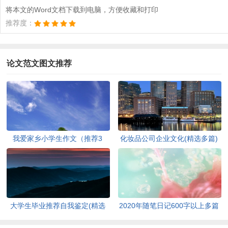
将本文的Word文档下载到电脑，方便收藏和打印
推荐度：
论文范文图文推荐
我爱家乡小学生作文（推荐3
化妆品公司企业文化(精选多篇)
篇）[此文共1167字]
[此文共6398字]
大学生毕业推荐自我鉴定(精选
2020年随笔日记600字以上多篇
多篇)[此文共5048字]
[此文共2977字]