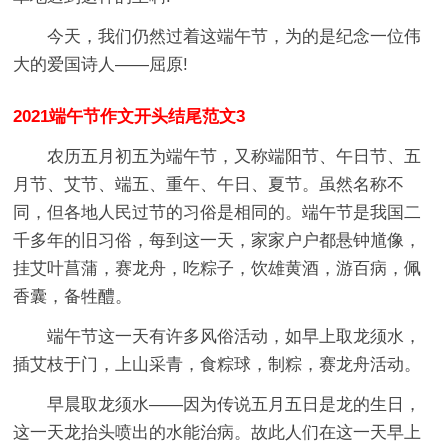
今天，我们仍然过着这端午节，为的是纪念一位伟
大的爱国诗人——屈原!
2021端午节作文开头结尾范文3
农历五月初五为端午节，又称端阳节、午日节、五
月节、艾节、端五、重午、午日、夏节。虽然名称不
同，但各地人民过节的习俗是相同的。端午节是我国二
千多年的旧习俗，每到这一天，家家户户都悬钟馗像，
挂艾叶菖蒲，赛龙舟，吃粽子，饮雄黄酒，游百病，佩
香囊，备牲醴。
端午节这一天有许多风俗活动，如早上取龙须水，
插艾枝于门，上山采青，食粽球，制粽，赛龙舟活动。
早晨取龙须水——因为传说五月五日是龙的生日，
这一天龙抬头喷出的水能治病。故此人们在这一天早上