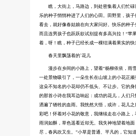
瞧，大街上，马路边，到处密集着人们忙碌
乐的种子悄悄种进了人们的心田。田野里，孩子
看去，就好像春姑娘在向大家问好。快乐的种子
而且连男孩子也跃跃欲试别提有多高兴拉！“苹果
着，呀！瞧，种子已经长成一棵结满着果实的快
春天里飘荡着的`花儿
漫步在乡间的小路上，望着“杨柳依依，雨
一处景物吸引了，一朵生长在山坡上的小花正顽
这朵不知名的小花却仍不低头、不让步。它的身
的那首小诗在我耳边响起：成功的花儿，人们只
洒遍了牺牲的血雨。我恍然大悟，或许，花儿之
彩吧！怀着对小花的敬意，我继续走在小路上，
雨润如酥，草色遥看近却无。我失神地望着地面
尽，春风吹又生。”小草是普通、平凡的，它知