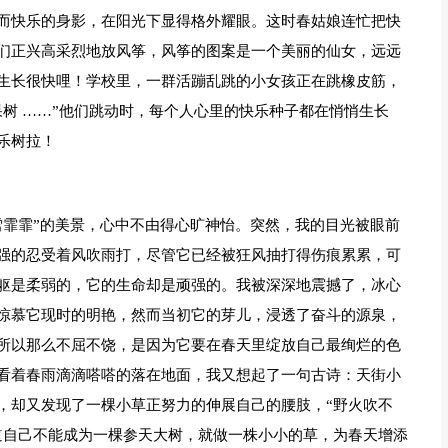
而快乐的身影，在阳光下显得格外耀眼。这时春姑娘连忙把快
们正兴高采烈地放风筝，风筝的图案是一个美丽的仙女，远远
生长很快哩！学校里，一群活蹦乱跳的小女孩正在跳橡皮筋，
树 ……”他们跳动时，每个人心里的快乐种子都在悄悄生长
乐树拉！
雪霏霏”的美景，心中不由得心旷神怡。突然，我的目光被眼前
强的忍受着风吹雨打，尽管它已经被狂风抽打得伤痕累累，可
躯是柔弱的，它的生命却是顽强的。我被深深地震撼了，冰心
惊慕它现时的明艳，然而当初它的芽儿，浸透了奋斗的源泉，
所以那么不屈不饶，是因为它要在春天里绽放自己最绚烂的色
看着春雨滴滴嗒嗒的落在地面，我又想起了一句古诗：天街小
，却又发现了一棵小草正努力的伸展自己的腰肢，“野火吹不
道自己不能成为一棵参天大树，就做一株小小的草，为春天增添