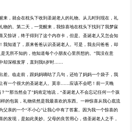
醒来，就会在枕头下收到圣诞老人的礼物。从儿时到现在，礼
礼物的。第二天，一觉醒来，我惊喜地在枕头下找到了我梦寐
喜又惊讶，终于得到了这个内存卡，但是。圣诞老人又怎会知
！我知道了，原来爸爸认识圣诞老人。可是，我去问爸爸，却
人是无所不知的，他知道每个小朋友心里所想的。”我没在意
中却深根发芽，直到我8岁时……
出差。临走前，跟妈妈嘀咕了几句，还给了妈妈一个袋子，我
上有一个很大的圣诞老人。莫非……应该不会吧！前一天晚
？”“那当然会了”妈肯定地说，“圣诞老人不会忘记任何一个孩
同样的包装，礼物依然是我最喜欢的东西。一种惊喜从我心底流
为父亲的一个“不小心”让我心中有了答案。因为我一个惊喜的
喜的发现，是如此美妙。父母的良苦用心，借圣诞老人之手，