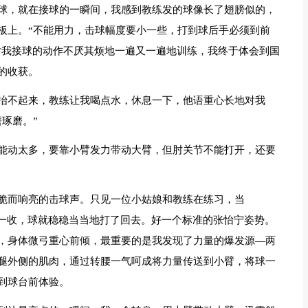
球，就在接球的一瞬间，我感到教练发的球像长了翅膀似的，
板上。“不能用力，击球幅度要小一些，打到球后手必须到前
对我接球的动作不厌其烦地一遍又一遍地训练，我终于体会到国
的收获。
抬不起来，教练让我喝点水，休息一下，他语重心长地对我
琢磨。”
能动太多，要靠小臂发力带动大臂，但肘关节不能打开，还要
脆而响亮的击球声。只见一位小姑娘和教练在练习，当
臂一收，球就稳稳当当地打了回去。好一个标准的张怡宁姿势。
，身体微弓重心前倾，最重要的是我发现了力量的爆发源—两
腿外侧的肌肉，通过转腰一气呵成将力量传送到小臂，将球一
到球台前体验。