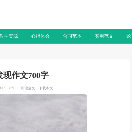
教学资源
心得体会
合同范本
实用范文
论
现作文700字
15:13:59
阅读全文
下载本文