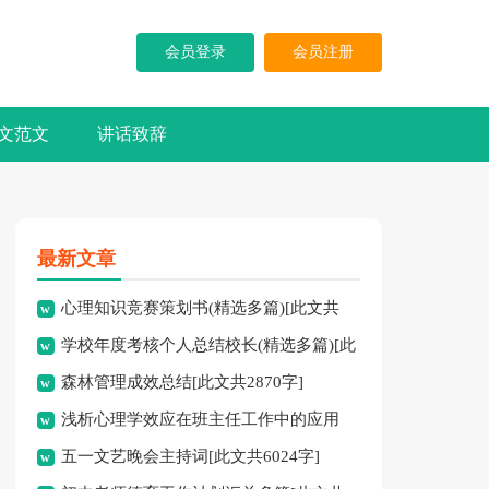
会员登录
会员注册
文范文
讲话致辞
最新文章
心理知识竞赛策划书(精选多篇)[此文共
学校年度考核个人总结校长(精选多篇)[此
5937字]
森林管理成效总结[此文共2870字]
文共7741字]
浅析心理学效应在班主任工作中的应用
五一文艺晚会主持词[此文共6024字]
[此文共3828字]