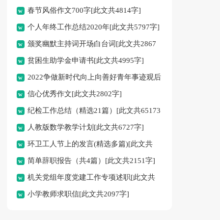
春节风俗作文700字[此文共4814字]
个人年终工作总结2020年[此文共5797字]
颁奖幽默主持词开场白台词[此文共2867
贫困生助学金申请书[此文共4995字]
字]
2022争做新时代向上向善好青年事迹观后
信心优秀作文[此文共2802字]
感新版[此文共3488字]
纪检工作总结（精选21篇）[此文共65173
人教版数学教学计划[此文共6727字]
字]
环卫工人节上的发言(精选多篇)[此文共
简单辞职报告（共4篇）[此文共2151字]
7411字]
机关党组年度党建工作专项述职[此文共
小学教师求职信[此文共2097字]
1535字]