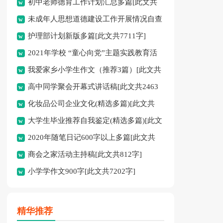
初中老师德育工作计划汇总多篇[此文共
未成年人思想道德建设工作开展情况自查
11627字]
护理部计划新版多篇[此文共7711字]
报告[此文共12435字]
2021年学校 “童心向党”主题实践教育活
我爱家乡小学生作文（推荐3篇）[此文共
动方案[此文共1080字]
高中同学聚会开幕式讲话稿[此文共2463
1167字]
化妆品公司企业文化(精选多篇)[此文共
字]
大学生毕业推荐自我鉴定(精选多篇)[此文
6398字]
2020年随笔日记600字以上多篇[此文共
共5048字]
商会之家活动主持稿[此文共812字]
2977字]
小学学作文900字[此文共7202字]
精华推荐