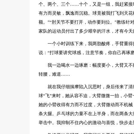
个、两个、三个……十个，又是一组，我赶紧接
有力而灵敏，飘逸而沉稳。球竟被我打飞到天花
额。”“肘关节不要打开，动作要到位。”教练针
家队的运动员付出了多少艰辛的汗水，才有今天
一个小时训练下来，我两肋酸疼，手臂重得
说：“打球要讲究球感，注意节奏，你自己再琢磨
我一边喝水一边琢磨：幅度要小，大臂又不
转腰，难道……
就在我仔细揣摩陷入沉思时，身后传来了清
球“飞”来时，她从容不迫，大臂微微一抬，小
她的小臂收得有力而不过度，大臂微动而不机械
条大腿。乒乓球的力量不在上半身，而在两条大
举击中。我抑制不住内心的激动与喜悦，快步走