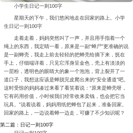
小学生日记一则100字
星期天的下午，我们悠闲地走在回家的路上。小学
生日记一则100字
走着走着，妈妈突然叫了一声，并且用手指着一个
绳上的东西，我定睛一看，原来是一副“蝉尸”更准确的说
是一副蝉壳，我走上前去轻轻的把蝉壳给摘下来，抚在
手上，仔细端详着，只见它浑身呈金色，壳上有淡淡的
一层粉，透明色的眼睛大的象一个泡泡，背上裂开了一
道口子，我想这应该是蝉脱完皮爬出来的“安全通道”吧。
这时受惊的妈妈凑过来看了看笑着说：“原来是蝉壳呀，
它有药用价值，小时候我们经常收来卖钱，也会把它当
玩具。”说着说着，妈妈用纸把蝉包了起来，准备回家。
回家的路上，一边说着蝉一边走，可赚了不少知识呢？
第二篇：日记一则100字