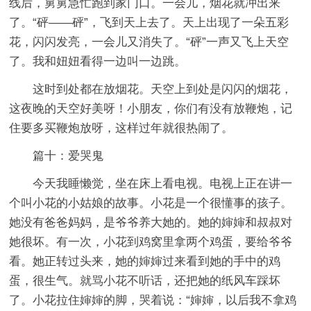
线后，舅舅急忙跑到家门口。一会儿，烟花就冲出来
了。“砰——砰”，飞到天上去了。天上出现了一朵五彩
花，闪闪发亮，一会儿又消失了。“砰”一声又飞上天空
了。我和妞妞看得一边叫一边跳。
这时到处都在放烟花。天空上到处是闪闪的烟花，
这夜晚的天空好美呀！小朋友，你们有没有放鞭炮，记
住要多买鞭炮放呀，这样过年就很热闹了。
篇十：爱哭鬼
今天我睡懒觉，坐在床上看电视。电视上正在讲一
个叫小花的小姑娘的故事。小花是一个很懂事的孩子。
她没有爸爸妈妈，是爷爷养大她的。她的婶婶和叔叔对
她很坏。有一次，小花到鸡窝里拿两个鸡蛋，要给爷爷
看。她正转过头来，她的婶婶过来看到她的手中的鸡
蛋，很生气。就骂小花不听话，还把她的纸风车踩坏
了。小花拉住婶婶的脚，哭着说：“婶婶，以后我不拿鸡