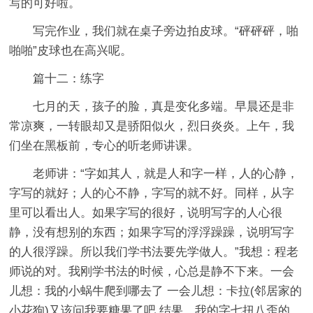
写的可好啦。
写完作业，我们就在桌子旁边拍皮球。“砰砰砰，啪
啪啪”皮球也在高兴呢。
篇十二：练字
七月的天，孩子的脸，真是变化多端。早晨还是非
常凉爽，一转眼却又是骄阳似火，烈日炎炎。上午，我
们坐在黑板前，专心的听老师讲课。
老师讲：“字如其人，就是人和字一样，人的心静，
字写的就好；人的心不静，字写的就不好。同样，从字
里可以看出人。如果字写的很好，说明写字的人心很
静，没有想别的东西；如果字写的浮浮躁躁，说明写字
的人很浮躁。所以我们学书法要先学做人。”我想：程老
师说的对。我刚学书法的时候，心总是静不下来。一会
儿想：我的小蜗牛爬到哪去了 一会儿想：卡拉(邻居家的
小花狗)又该问我要糖果了吧 结果，我的字七扭八歪的，