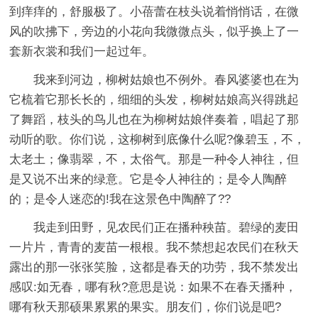
到痒痒的，舒服极了。小蓓蕾在枝头说着悄悄话，在微
风的吹拂下，旁边的小花向我微微点头，似乎换上了一
套新衣裳和我们一起过年。
我来到河边，柳树姑娘也不例外。春风婆婆也在为
它梳着它那长长的，细细的头发，柳树姑娘高兴得跳起
了舞蹈，枝头的鸟儿也在为柳树姑娘伴奏着，唱起了那
动听的歌。你们说，这柳树到底像什么呢?像碧玉，不，
太老土；像翡翠，不，太俗气。那是一种令人神往，但
是又说不出来的绿意。它是令人神往的；是令人陶醉
的；是令人迷恋的!我在这景色中陶醉了??
我走到田野，见农民们正在播种秧苗。碧绿的麦田
一片片，青青的麦苗一根根。我不禁想起农民们在秋天
露出的那一张张笑脸，这都是春天的功劳，我不禁发出
感叹:如无春，哪有秋?意思是说：如果不在春天播种，
哪有秋天那硕果累累的果实。朋友们，你们说是吧?