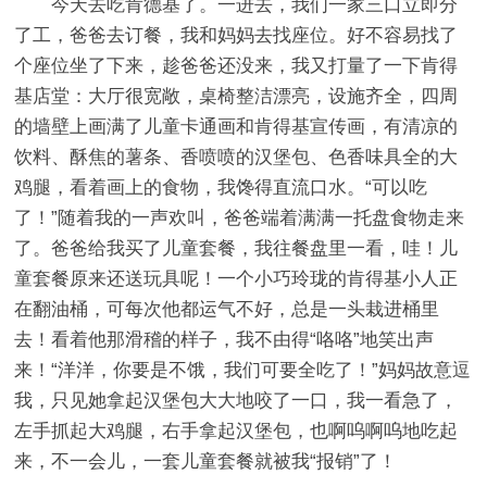
今天去吃肯德基了。一进去，我们一家三口立即分
了工，爸爸去订餐，我和妈妈去找座位。好不容易找了
个座位坐了下来，趁爸爸还没来，我又打量了一下肯得
基店堂：大厅很宽敞，桌椅整洁漂亮，设施齐全，四周
的墙壁上画满了儿童卡通画和肯得基宣传画，有清凉的
饮料、酥焦的薯条、香喷喷的汉堡包、色香味具全的大
鸡腿，看着画上的食物，我馋得直流口水。“可以吃
了！”随着我的一声欢叫，爸爸端着满满一托盘食物走来
了。爸爸给我买了儿童套餐，我往餐盘里一看，哇！儿
童套餐原来还送玩具呢！一个小巧玲珑的肯得基小人正
在翻油桶，可每次他都运气不好，总是一头栽进桶里
去！看着他那滑稽的样子，我不由得“咯咯”地笑出声
来！“洋洋，你要是不饿，我们可要全吃了！”妈妈故意逗
我，只见她拿起汉堡包大大地咬了一口，我一看急了，
左手抓起大鸡腿，右手拿起汉堡包，也啊呜啊呜地吃起
来，不一会儿，一套儿童套餐就被我“报销”了！