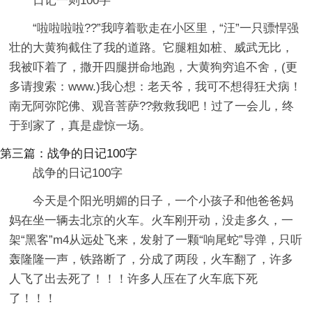
日记一则100字
“啦啦啦啦??”我哼着歌走在小区里，“汪”一只骠悍强
壮的大黄狗截住了我的道路。它腿粗如桩、威武无比，
我被吓着了，撒开四腿拼命地跑，大黄狗穷追不舍，(更
多请搜索：www.)我心想：老天爷，我可不想得狂犬病！
南无阿弥陀佛、观音菩萨??救救我吧！过了一会儿，终
于到家了，真是虚惊一场。
第三篇：战争的日记100字
战争的日记100字
今天是个阳光明媚的日子，一个小孩子和他爸爸妈
妈在坐一辆去北京的火车。火车刚开动，没走多久，一
架“黑客”m4从远处飞来，发射了一颗“响尾蛇”导弹，只听
轰隆隆一声，铁路断了，分成了两段，火车翻了，许多
人飞了出去死了！！！许多人压在了火车底下死
了！！！