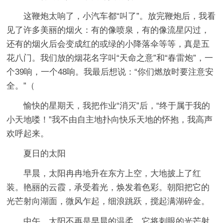
这鞭炮太响了，小汽车都“叫了”。放完鞭炮后，我看
见了许多美丽的烟火：有的像喷泉，有的像流星闪过，
还有的烟火后会变成红的或绿的小降落伞等等，真是五
花八门。我们放的烟花名字叫“天命之意”和“春雷炮”，一
个39响，一个48响。我最后想说：“你们燃放时要注意安
全。”（
愉快的星期天，我把作业“消灭”后，“终于属于我的
小天地喽！”我不由自主地扑向快乐天地的怀抱，我高声
欢呼起来。
夏日的太阳
早晨，太阳冉冉地升在东方上空，大地披上了红
装。艳丽的云霞，承受着光，焕发着色彩。朝阳把它的
光芒射向湖面，微风乍起，细浪跳跃，搅起满湖碎金。
中午，太阳不再是早晨的温柔，它将刺眼的光芒射