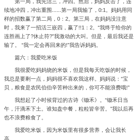
第一局，我先活三，冲四。然后，妈妈反击了，连
续地冲四，冲出重围......第一局我输了，0:1。妈妈用同
样的招数赢了第二局，0：2。第三局，在妈妈没注意
时，我来了一招活三嵌四，赢了!!1：2。“我终于给你的
连胜画上了?休止符?”我激动的大叫。但是，最后我还是
输了。 “我一定会再回来的!”我告诉妈妈。
篇六：我爱吃米饭
我很爱吃妈妈烧的米饭，但是我每天吃饭的时候，
我总是要剩一点，妈妈很不喜欢我这样。妈妈说：“宝
贝，粮食是农民伯伯辛苦种出来的，你可不能浪费哦!”
我想起了小时候背过的古诗《锄禾》。“锄禾日当
午，汗滴禾下土。谁知盘中餐，粒粒皆辛苦。”我以后再
也不浪费粮食了。
我爱吃米饭，因为米饭里有很多营养，会让我长
高。