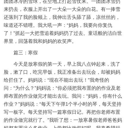
团团冰冷的雪球，在空地上打起雪仗来。一团团冰雪扔
来扔去，衣服上开出了一大朵一大朵的白花。有一捧雪
还落到了我的脸颊上，我伸出舌头舔了舔，凉丝丝的，
味道还不错哩。我大吼一声：“妈妈，我要向你复仇
了！”抓起一大把雪追着妈妈扔了过去。童话般的洁白世
界里，回荡着我和妈妈的欢笑声。
篇三：寒假
今天是放寒假的第一天，早上我八点钟起来，洗了
脸，漱了口，吃完早饭，我正准备出去玩会，却被妈妈
给拦住了。妈妈说：“现在不能出去玩！”我奇怪的
问：“为什么？”妈妈说：“你必须把我布置的的作业及老
师布置的作业做完才能出去玩。我问：“妈妈，你有什么
作业？”妈妈说：“每天下午弹1个半小时的琴，每天坚持
写一板字。每天坚持写一篇寒假日记。再把你老师布置
的作业做完就行了。”我听了想：一放寒暑假老师爸爸妈