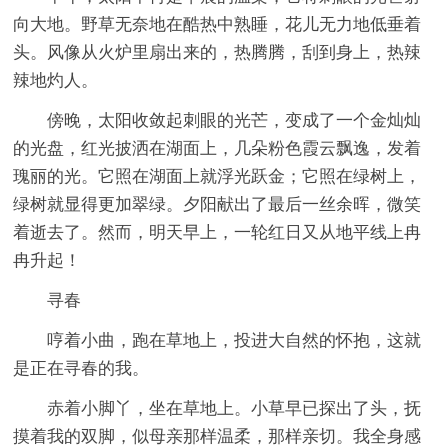
向大地。野草无奈地在酷热中熟睡，花儿无力地低垂着
头。风像从火炉里扇出来的，热腾腾，刮到身上，热辣
辣地灼人。
傍晚，太阳收敛起刺眼的光芒，变成了一个金灿灿
的光盘，红光披洒在湖面上，几朵粉色霞云飘逸，发着
瑰丽的光。它照在湖面上就浮光跃金；它照在绿树上，
绿树就显得更加翠绿。夕阳献出了最后一丝余晖，微笑
着逝去了。然而，明天早上，一轮红日又从地平线上冉
冉升起！
寻春
哼着小曲，跑在草地上，投进大自然的怀抱，这就
是正在寻春的我。
赤着小脚丫，坐在草地上。小草早已探出了头，抚
摸着我的双脚，似母亲那样温柔，那样亲切。我全身感