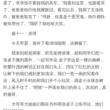
蛋了，求求你不要踩我的风车。”我看到这里，也跟着哭
了。爸爸拿纸巾给我擦眼泪。看完以后，我用了五张纸
巾，被爸爸取笑了：“书妍，你真是个爱哭鬼，纸巾都快
被你用光了。”我听了就哈哈大笑。
篇十一：皮球
今天早晨，屋外下着绵绵细雨，凉爽极了。
我来到程老师家，听完老师讲课，就和同学们把一
张桌子搬到屋外，一起写作业.桌子旁边是一棵白杨树，
枝繁叶茂的树冠正好在我们头上，挡住了红红的太阳，
让树下的我们感到更加清凉。我们一笔一画的写着作
业，风儿时不时的和我们开个小玩笑，调皮小水珠在树
叶上呆不住了，“吧嗒”一声落在我们的身上，凉凉的，真
舒服呀。
大哥哥大姐姐们围在另外两张桌子上练书法，他们