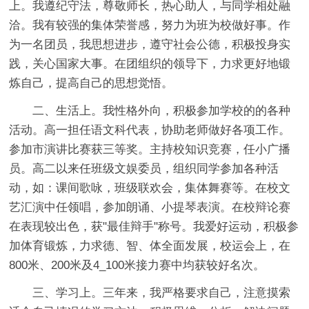
上。我遵纪守法，尊敬师长，热心助人，与同学相处融
洽。我有较强的集体荣誉感，努力为班为校做好事。作
为一名团员，我思想进步，遵守社会公德，积极投身实
践，关心国家大事。在团组织的领导下，力求更好地锻
炼自己，提高自己的思想觉悟。
二、生活上。
我性格外向，积极参加学校的的各种
活动。高一担任语文科代表，协助老师做好各项工作。
参加市演讲比赛获三等奖。主持校知识竞赛，任小广播
员。高二以来任班级文娱委员，组织同学参加各种活
动，如：课间歌咏，班级联欢会，集体舞赛等。在校文
艺汇演中任领唱，参加朗诵、小提琴表演。在校辩论赛
在表现较出色，获"最佳辩手"称号。我爱好运动，积极参
加体育锻炼，力求德、智、体全面发展，校运会上，在
800米、200米及4_100米接力赛中均获较好名次。
三、学习上。
三年来，我严格要求自己，注意摸索