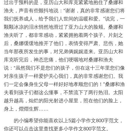
过出于预料的是，亚历山大和库克紧紧地抱住了桑娜和
渔夫，声音有些颤抖地说：“谢谢，真的非常感谢您们将
我们抚养成人，给予我们人世间的温暖和爱。”说完，一
颗颗冰凉的泪水悄然地滑过了亚力山大的脸颊。桑娜和
渔夫听了，都非常感动，紧紧拥抱着两个孩子。片刻之
后，桑娜缓缓地推开了他们，表情变得严肃、悲伤，她
当年那夜所发生的事，对兄弟俩娓娓道来。亚历山大和
库克听完后，神态悲痛，他们哽咽地对桑娜和渔夫
说：“虽然我们不是您们的孩子，但在这十三年里您们像
对亲生孩子一样爱护关心我们，真的非常感谢您们。我
们一定会像身生父母一样好好地孝顺您们的！”桑娜和渔
夫看到孩子们都这么懂事，不禁流下了两行热泪。太阳
越升越高，灿烂的阳光射进小屋里，照在他们的脸上，
身上，熠熠生辉……
的小编希望你能喜欢以上5篇
小学作文800字
范文，
你还可以点击这里查找更多小学作文800字范文。