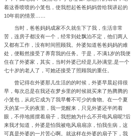
着这香喷喷的小笼包，使我想起爸爸妈妈曾给我讲起的
10年前的情景……
当时，爸爸妈妈成家不久就生下了我，生活非常
苦，连房子都没有一个，经常到处飘泊不定，他们两人
又都有工作，没有时间照顾我。外婆知道爸爸妈妈的难
处，便毅然接受了养育我的任务。于是，不满1岁的我便
住在了外婆家，其实，当时外婆已经是儿孙满堂,是一个
七十岁的老人了，可她还接受了照顾我的重任。
曾记得在外婆那儿生活的的时候，外婆早晨起得很
早，每次总是在我还在梦乡里的时候就买来了热腾腾的
小笼包，从此它成为了我早餐不可少的食物。在一个夏
天的某一天的夜里，我一觉醒来，只见外婆还半闭着
眼，不停地摇摆着扇子，我想她为什么不开电风扇呢?后
来我才知道，外婆是怕我被电风扇扇凉，怕我生病，这
可真是外婆的一片苦心啊。就这样在外婆的扇子下，我