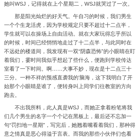
她叫WSJ，记得就在上个星期二，WSJ就哭过了一次。
那是阳光灿烂的好天气。午自习的时候，我们男生
一个个生龙活虎，因为学校规定只要不超过十二点半，
学生就可以在操场上自由活动。就在大家玩得忘乎所以
的时候，时间已经悄悄地走过了十二点半，与此同时在
不远处的楼道间，我发现有一双“阴森恐怖”的小眼睛在盯
着我们，霎时间我似乎想起了些什么，便跑到学校传达
室看了一下时间。啊……大事不妙，现在是十二点三十
三分。一种不祥的预感直袭我的'脑海，这下我明白了开
始那个小眼睛是谁了，便转身叫上同学们往教室的方向
跑去。
不出我所料，此人真是WSJ，而她正拿着粉笔将我
们几个男生的名字一个个记在黑板上，最后还不忘加一
句“罚扫地一星期”，写完后，她翘着嘴看着我们，那种得
意之情真是恶心得溢于言表。而我的那些小伙伴们也看