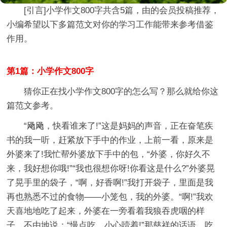
[引言]
小学作文800字
共含5篇，由的会员投稿推荐，
小编希望以下多篇范文对你的学习工作能带来参考借鉴
作用。
第1篇：小学作文800字
猜你正在找小学作文800字的怎么写？那么就给你这
篇范文参考。
“飏飏，快看谁来了!”这是妈妈的声音，正在奋笔疾
书的我一听，赶紧放下手中的作业，上前一看，原来是
外婆来了!我忙帮外婆放下手中的包，“外婆，你好久不
来，我好想你哦!”“我也很想你呀!你看这是什么?”外婆晃
了晃手里的袋子，“啊，好香啊!”我打开袋子，里面是我
再也熟悉不过的食物——小笼包，我的外婆。“啊!”我欢
天喜地地吃了起来，外婆在一旁看着我狼吞虎咽的样
子，不由地说：“慢点吃，小心噎着!”那慈祥的话语，吃