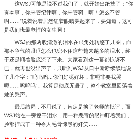
这WSJ可能是说不过我们了，就开始出绝技了：“你
有本事，你来管纪律啊，你来管啊，啊！怎么不管
啊……”说着说着居然红着眼睛哭起来了，要知道，这可
是我们班最彪悍的女生啊！
WSJ的那两股清澈的泪水在眼角处转悠了几圈，而
那不争气的眼眶怎么也兜不住这些越来越多的泪水，终
于还是顺着脸庞流了下来。大家看到这一幕都惊讶不
已，就再也没出声了，只听到WSJ从口中断断续续地说
了几个字：“呜呜呜...你们好呃好坏，非呃非要我哭
呃……呜呜呜”。我算是彻底无语了，整个教室里回荡着
她的哭声。
最后结局，不用说了，肯定是挨了老师的批评，而
WSJ站在一旁擦干泪水，用一种恶毒的眼神盯着我们，
脸部拧成了一种令人毛骨悚然的奸笑……