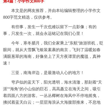
第4篇：小学作文800字
本文是的网友推荐，并由本站编辑整理的小学作文
800字范文精选，仅供参考。
有些事，发生一千次也难以留下一点影像；有的
事，只发生一次，就会永远铭记在我们心里！
今年，寒冬腊月，我们全家乘上“东航“旅游班机，眨
眼间，就从大雪飘飞银装素裹的南京，飞到了温暖如春
满眼葱翠的海南，好像坐上了天方夜谭里的魔毯，真神
速！
三亚，南海岸边，是最激动人心的地方！
穹庐似的蓝天下，阳光透明，海水清澈，那刻着“天
涯““海角“的小山似的巨石，高高矗立在海天之间，吸引
着四面八方的游客。一丛丛椰树在海风中不停地摇曳，
拂拭着蓝天白云；一层层海浪从大海腹部推来，不息地