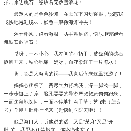
拍击岸边礁石，怒放着无数雪浪花！
最迷人的是金色沙滩，在阳光下闪烁耀眼，诱惑我
飞快地甩鞋脱袜，猴急一般像海滩冲去！
浴着椰风，踏着海浪，我手舞足蹈，快乐地奔跑着
跳跃着歌唱着！
哎呀，一不小心，我左脚的小指甲，被锋利的礁石
掀翻开来，钻心地痛，妈呀，血花染红了一片海水！
嗨，都是大海惹的祸――我真后悔来这里旅游了！
妈妈心疼极了，费尽气力背着我，深一脚浅一脚，
一步步挪上了岸。脸孔黑黑的导游严叔叔急匆匆跑来，
一面焦急地探问，一面不停地打着手势：芝h来（怎么
啦）？刚开肚椰叶吃来（赶快到医院去啦）！
他是海口人，听他说的话，又是“芝麻“又是“开
肚“的，我忍不住笑起来，连疼痛也忘了！