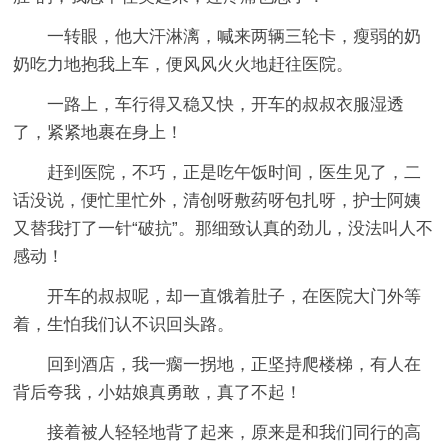
一转眼，他大汗淋漓，喊来两辆三轮卡，瘦弱的奶
奶吃力地抱我上车，便风风火火地赶往医院。
一路上，车行得又稳又快，开车的叔叔衣服湿透
了，紧紧地裹在身上！
赶到医院，不巧，正是吃午饭时间，医生见了，二
话没说，便忙里忙外，清创呀敷药呀包扎呀，护士阿姨
又替我打了一针“破抗”。那细致认真的劲儿，没法叫人不
感动！
开车的叔叔呢，却一直饿着肚子，在医院大门外等
着，生怕我们认不识回头路。
回到酒店，我一瘸一拐地，正坚持爬楼梯，有人在
背后夸我，小姑娘真勇敢，真了不起！
接着被人轻轻地背了起来，原来是和我们同行的高