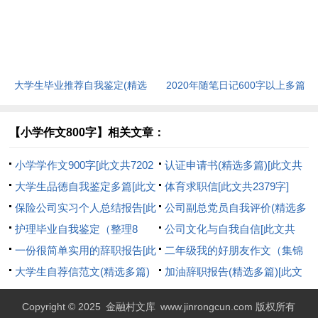
篇）[此文共1167字]
[此文共6398字]
大学生毕业推荐自我鉴定(精选
2020年随笔日记600字以上多篇
多篇)[此文共5048字]
[此文共2977字]
【小学作文800字】相关文章：
小学学作文900字[此文共7202
认证申请书(精选多篇)[此文共
字]
大学生品德自我鉴定多篇[此文
2551字]
体育求职信[此文共2379字]
共2737字]
保险公司实习个人总结报告[此
公司副总党员自我评价(精选多
文共5385字]
护理毕业自我鉴定（整理8
篇)[此文共5476字]
公司文化与自我自信[此文共
篇）[此文共8651字]
一份很简单实用的辞职报告[此
612字]
二年级我的好朋友作文（集锦
文共3332字]
大学生自荐信范文(精选多篇)
55篇）[此文共13165字]
加油辞职报告(精选多篇)[此文
[此文共3174字]
共7538字]
Copyright © 2025
金融村文库
www.jinrongcun.com 版权所有