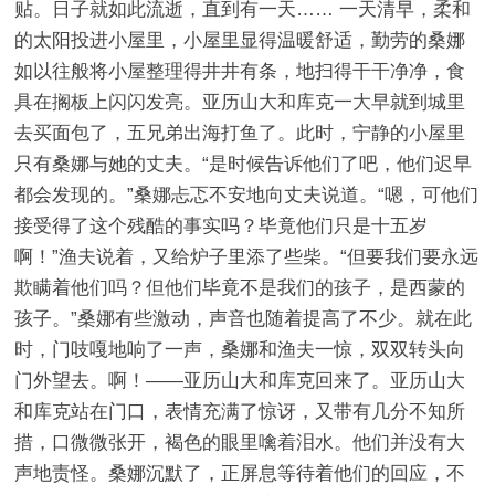
贴。日子就如此流逝，直到有一天…… 一天清早，柔和
的太阳投进小屋里，小屋里显得温暖舒适，勤劳的桑娜
如以往般将小屋整理得井井有条，地扫得干干净净，食
具在搁板上闪闪发亮。亚历山大和库克一大早就到城里
去买面包了，五兄弟出海打鱼了。此时，宁静的小屋里
只有桑娜与她的丈夫。“是时候告诉他们了吧，他们迟早
都会发现的。”桑娜忐忑不安地向丈夫说道。“嗯，可他们
接受得了这个残酷的事实吗？毕竟他们只是十五岁
啊！”渔夫说着，又给炉子里添了些柴。“但要我们要永远
欺瞒着他们吗？但他们毕竟不是我们的孩子，是西蒙的
孩子。”桑娜有些激动，声音也随着提高了不少。就在此
时，门吱嘎地响了一声，桑娜和渔夫一惊，双双转头向
门外望去。啊！——亚历山大和库克回来了。亚历山大
和库克站在门口，表情充满了惊讶，又带有几分不知所
措，口微微张开，褐色的眼里噙着泪水。他们并没有大
声地责怪。桑娜沉默了，正屏息等待着他们的回应，不