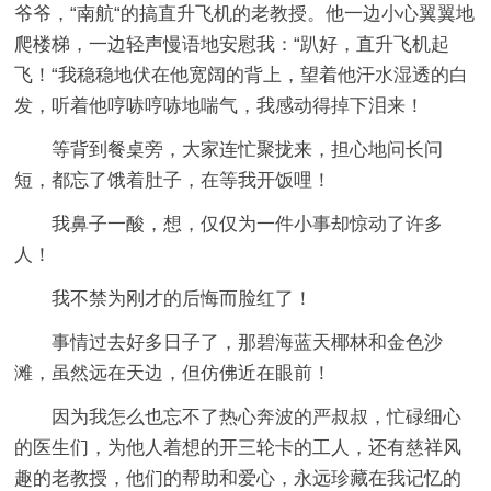
爷爷，“南航“的搞直升飞机的老教授。他一边小心翼翼地
爬楼梯，一边轻声慢语地安慰我：“趴好，直升飞机起
飞！“我稳稳地伏在他宽阔的背上，望着他汗水湿透的白
发，听着他哼哧哼哧地喘气，我感动得掉下泪来！
等背到餐桌旁，大家连忙聚拢来，担心地问长问
短，都忘了饿着肚子，在等我开饭哩！
我鼻子一酸，想，仅仅为一件小事却惊动了许多
人！
我不禁为刚才的后悔而脸红了！
事情过去好多日子了，那碧海蓝天椰林和金色沙
滩，虽然远在天边，但仿佛近在眼前！
因为我怎么也忘不了热心奔波的严叔叔，忙碌细心
的医生们，为他人着想的开三轮卡的工人，还有慈祥风
趣的老教授，他们的帮助和爱心，永远珍藏在我记忆的