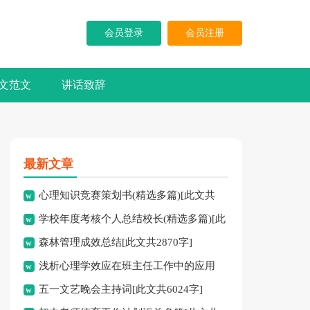
会员登录
会员注册
文范文
讲话致辞
最新文章
心理知识竞赛策划书(精选多篇)[此文共
学校年度考核个人总结校长(精选多篇)[此
5937字]
森林管理成效总结[此文共2870字]
文共7741字]
浅析心理学效应在班主任工作中的应用
五一文艺晚会主持词[此文共6024字]
[此文共3828字]