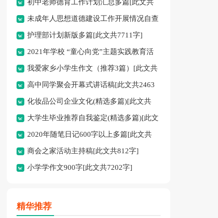
初中老师德育工作计划汇总多篇[此文共
未成年人思想道德建设工作开展情况自查
11627字]
护理部计划新版多篇[此文共7711字]
报告[此文共12435字]
2021年学校 “童心向党”主题实践教育活
我爱家乡小学生作文（推荐3篇）[此文共
动方案[此文共1080字]
高中同学聚会开幕式讲话稿[此文共2463
1167字]
化妆品公司企业文化(精选多篇)[此文共
字]
大学生毕业推荐自我鉴定(精选多篇)[此文
6398字]
2020年随笔日记600字以上多篇[此文共
共5048字]
商会之家活动主持稿[此文共812字]
2977字]
小学学作文900字[此文共7202字]
精华推荐