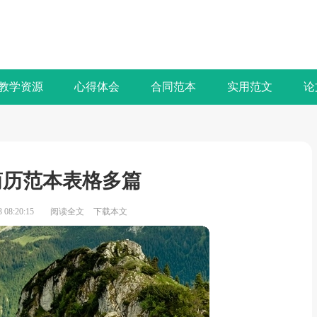
教学资源
心得体会
合同范本
实用范文
论
简历范本表格多篇
08:20:15
阅读全文
下载本文