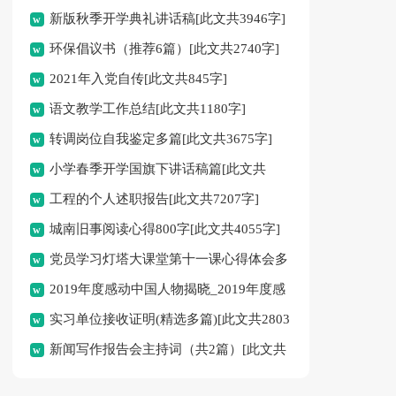
新版秋季开学典礼讲话稿[此文共3946字]
环保倡议书（推荐6篇）[此文共2740字]
2021年入党自传[此文共845字]
语文教学工作总结[此文共1180字]
转调岗位自我鉴定多篇[此文共3675字]
小学春季开学国旗下讲话稿篇[此文共
工程的个人述职报告[此文共7207字]
3943字]
城南旧事阅读心得800字[此文共4055字]
党员学习灯塔大课堂第十一课心得体会多
2019年度感动中国人物揭晓_2019年度感
篇新版[此文共3737字]
实习单位接收证明(精选多篇)[此文共2803
动中国人物颁奖词[此文共2707字]
新闻写作报告会主持词（共2篇）[此文共
字]
1548字]