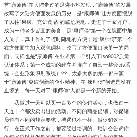
首“康师傅”在大陆走过的足迹不难发现，“康师傅”的发展
改写了大陆方便面发展的历史，是“康师傅”让方便面摆脱
了以往”果腹、充饥食品“的尴尬境地，走进了千家万户，
成为一种老少皆宜的美食；是“康师傅”第一个在碗面中加
入叉子，真正作到了随时随地的方便；是“康师傅”第一个
在方便面中加入双包调料，改写了方便面口味单一的局
面，同样也是“康师傅”在业界第一个引入了iso9002质量
认证体系；第一个成功的建立并推广了自己一整套cis系
统（企业形象识别系统）??，太多太多的第一都来源
于“康师傅”突破创新的企业精神。在“康师傅”创造是没有
止境的，每一天对于“康师傅”人都是一个新的开始。
我做过一天可以买一百多个的促销活动，也做过一
天连十个都没卖出过的活动。不同的商品促销，对促销
员也有不同的规定要求，待遇也不一样。做促销这一
行，在正式工作之前，都要经过培训的。培训会告诉你