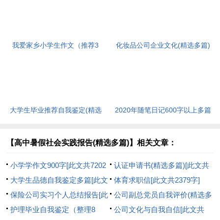
我爱家乡小学生作文（推荐3
化妆品公司企业文化(精选多篇)
篇）[此文共1167字]
[此文共6398字]
大学生毕业推荐自我鉴定(精选
2020年随笔日记600字以上多篇
多篇)[此文共5048字]
[此文共2977字]
【高中暑假社会实践报告(精选多篇)】相关文章：
小学学作文900字[此文共7202
认证申请书(精选多篇)[此文共
字]
大学生品德自我鉴定多篇[此文
2551字]
体育求职信[此文共2379字]
共2737字]
保险公司实习个人总结报告[此
公司副总党员自我评价(精选多
文共5385字]
护理毕业自我鉴定（整理8
篇)[此文共5476字]
公司文化与自我自信[此文共