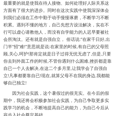
最重要的就是使我在待人接物、如何处理好人际关系这
方面有了很大的进步。同时在这次实践中使我深深体会
到我们必须在工作中勤于动手慢慢琢磨，不断学习不断
积累。遇到不懂的地方，自己先想方设法解决，实在不
行可以虚心请教他人，而没有自学能力的人迟早要被社
会所淘汰。还有就是自强自立， 俗话说:"在家千日好,出
门半"招"难!"意思就是说:在家里的时候,有自已的父母照
顾,关心,呵护!那肯定就是日子过得无忧无虑了,但是,只要
你去到外面工作的时候,不管你遇到什么困难,挫折都是靠
自已一个人去解决,在这二个多月里,让我学会了自强自
立!凡事都要靠自已!现在,就算父母不在我的身边,我都能
够自已独立!
因为社会实践，这个暑假过的很充实。在今后的假
期中，我还将会积极参加社会实践，为自己争取更多实
践学习的机会，不断地提高自己的能力，为自己今后从
容步入社会奠定基础。