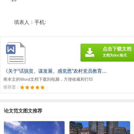
填表人：手机:
点击下载文档
文档为doc格式
《关于“话脱贫、谋发展、感党恩”农村党员教育培训暨党员教育示范培训方案[此文共656字].doc》
将本文的Word文档下载到电脑，方便收藏和打印
推荐度：
论文范文图文推荐