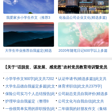
我爱家乡小学生作文（推荐3
化妆品公司企业文化(精选多篇)
篇）[此文共1167字]
[此文共6398字]
大学生毕业推荐自我鉴定(精选
2020年随笔日记600字以上多篇
多篇)[此文共5048字]
[此文共2977字]
【关于“话脱贫、谋发展、感党恩”农村党员教育培训暨党员
教育示范培训方案】相关文章：
小学学作文900字[此文共7202
认证申请书(精选多篇)[此文共
字]
大学生品德自我鉴定多篇[此文
2551字]
体育求职信[此文共2379字]
共2737字]
保险公司实习个人总结报告[此
公司副总党员自我评价(精选多
文共5385字]
护理毕业自我鉴定（整理8
篇)[此文共5476字]
公司文化与自我自信[此文共
篇）[此文共8651字]
一份很简单实用的辞职报告[此
612字]
二年级我的好朋友作文（集锦