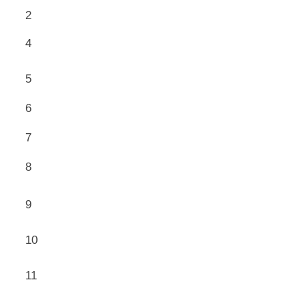
2
4
5
6
7
8
9
10
11