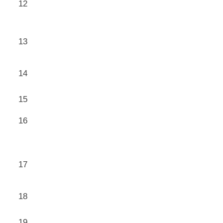
12
13
14
15
16
17
18
19