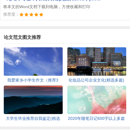
将本文的Word文档下载到电脑，方便收藏和打印
推荐度：
论文范文图文推荐
我爱家乡小学生作文（推荐3
化妆品公司企业文化(精选多篇)
篇）[此文共1167字]
[此文共6398字]
大学生毕业推荐自我鉴定(精选
2020年随笔日记600字以上多篇
多篇)[此文共5048字]
[此文共2977字]